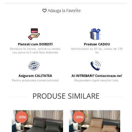
Adauga la Favorite
Produse CADOU
Platesti cum DORESTI
Achizitionezi cu 60 lei, cadou de 139
Ramburs la livrare, online cu cardul
lei
sau pana la 6 rate fara dobanda
Asiguram CALITATEA
Ai INTREBARI? Contacteaza-ne!
Pentru produsele comercializate!
Raspundem rapid nevoilor tale.
PRODUSE SIMILARE
-39%
-39%