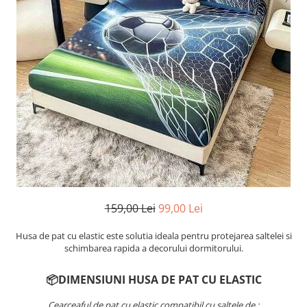
Cearceaf cu elastic
Cearceaf normal
Lenjerii De Pat Creponate
Lenjerii De Pat Bumbac Poplin 2
Persoane
Lenjerii De Pat Bumbac Poplin,
Matlasate, 2 Persoane
Lenjerii De Pat Bumbac Satinat 2
Persoane
Lenjerii De Pat Volanase
Lenjerii De Pat, Finet Premium 3D,
2 Persoane
159,00 Lei
99,00 Lei
Lenjerii De Pat Jacquard
Husa de pat cu elastic este solutia ideala pentru protejarea saltelei si
Lenjerii De Pat Catifea
schimbarea rapida a decorului dormitorului.
Lenjerii De Pat Cocolino
📦DIMENSIUNI HUSA DE PAT CU ELASTIC
Set Lenjerie De Pat Blana
Artificiala De Iepure, 6 Piese, 2
Cearceaful de pat cu elastic compatibil cu saltele de :