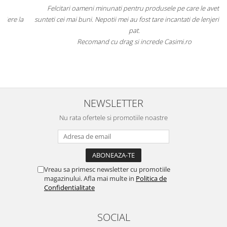
Felcitari oameni minunati pentru produsele pe care le aveti,
a
sunteti cei mai buni. Nepotii mei au fost tare incantati de lenjeriile de
pat.
Recomand cu drag si increde Casimi.ro
NEWSLETTER
Nu rata ofertele si promotiile noastre
Vreau sa primesc newsletter cu promotiile
magazinului. Afla mai multe in
Politica de
Confidentialitate
SOCIAL