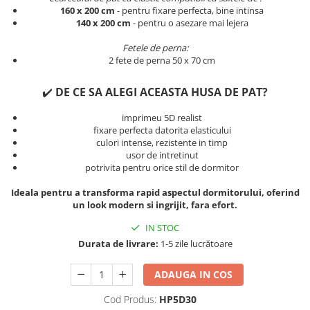
Persoane
160 x 200 cm
- pentru fixare perfecta, bine intinsa
Set Lenjerie Pat Blanita Iepure, 6
140 x 200 cm
- pentru o asezare mai lejera
Piese, Cu Pilota Inclusa
Fetele de perna:
Lenjerii De Pat Premium Collection
2 fete de perna 50 x 70 cm
Set Lenjerie De Pat, 7 Piese, Cu
Pilota / Cuvertura Inclusa
✔️
DE CE SA ALEGI ACEASTA HUSA DE PAT?
Set Lenjerie De Pat Jacquard Regal,
imprimeu 5D realist
11 Piese, Cuvertura Inclusa
fixare perfecta datorita elasticului
culori intense, rezistente in timp
Lenjerii Damasc Egiptean King Size
usor de intretinut
Lenjerii De Pat, Finet Premium, 1
potrivita pentru orice stil de dormitor
Persoana
Ideala pentru a transforma rapid aspectul dormitorului, oferind
Lenjerii De Pat Damasc 1 Persoana
un look modern si ingrijit, fara efort.
Lenjerii De Pat, Imprimeu 3D, 1
IN STOC
Persoana
Durata de livrare:
1-5 zile lucrătoare
ADAUGA IN COS
Cod Produs:
HP5D30