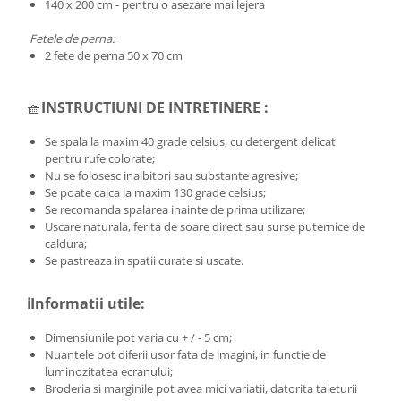
140 x 200 cm - pentru o asezare mai lejera
Fetele de perna:
2 fete de perna 50 x 70 cm
🧺
INSTRUCTIUNI DE INTRETINERE :
Se spala la maxim 40 grade celsius, cu detergent delicat
pentru rufe colorate;
Nu se folosesc inalbitori sau substante agresive;
Se poate calca la maxim 130 grade celsius;
Se recomanda spalarea inainte de prima utilizare;
Uscare naturala, ferita de soare direct sau surse puternice de
caldura;
Se pastreaza in spatii curate si uscate.
ℹ️Informatii utile:
Dimensiunile pot varia cu + / - 5 cm;
Nuantele pot diferii usor fata de imagini, in functie de
luminozitatea ecranului;
Broderia si marginile pot avea mici variatii, datorita taieturii