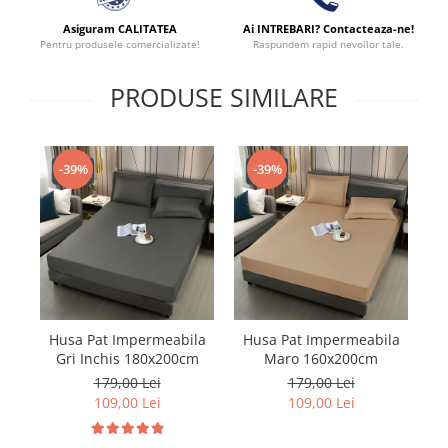
Asiguram CALITATEA
Ai INTREBARI? Contacteaza-ne!
Pentru produsele comercializate!
Raspundem rapid nevoilor tale.
PRODUSE SIMILARE
-39%
-39%
Husa Pat Impermeabila
Husa Pat Impermeabila
H
Gri Inchis 180x200cm
Maro 160x200cm
179,00 Lei
179,00 Lei
109,00 Lei
109,00 Lei