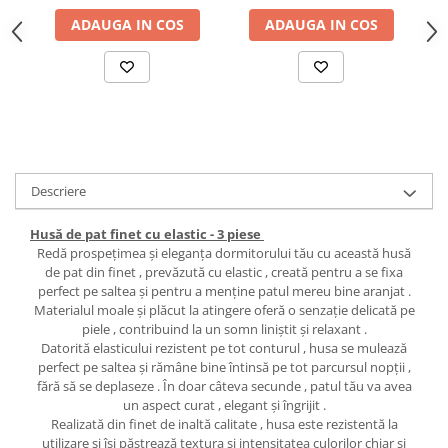
ADAUGA IN COS
ADAUGA IN COS
Descriere
Husă de pat finet cu elastic - 3 piese
Redă prospețimea și eleganța dormitorului tău cu această husă
de pat din finet , prevăzută cu elastic , creată pentru a se fixa
perfect pe saltea și pentru a menține patul mereu bine aranjat .
Materialul moale și plăcut la atingere oferă o senzație delicată pe
piele , contribuind la un somn liniștit și relaxant .
Datorită elasticului rezistent pe tot conturul , husa se mulează
perfect pe saltea și rămâne bine întinsă pe tot parcursul nopții ,
fără să se deplaseze . În doar câteva secunde , patul tău va avea
un aspect curat , elegant și îngrijit .
Realizată din finet de inaltă calitate , husa este rezistentă la
utilizare și își păstrează textura și intensitatea culorilor chiar și