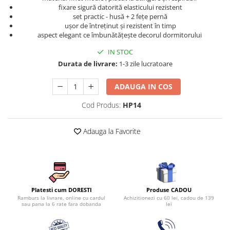
Persoane
fixare sigură datorită elasticului rezistent
Set Lenjerie Pat Blanita Iepure, 6
set practic - husă + 2 fețe pernă
Piese, Cu Pilota Inclusa
ușor de întreținut și rezistent în timp
aspect elegant ce îmbunătățește decorul dormitorului
Lenjerii De Pat Premium Collection
IN STOC
Set Lenjerie De Pat, 7 Piese, Cu
Durata de livrare:
1-3 zile lucratoare
Pilota / Cuvertura Inclusa
Set Lenjerie De Pat Jacquard Regal,
ADAUGA IN COS
11 Piese, Cuvertura Inclusa
Cod Produs:
HP14
Lenjerii Damasc Egiptean King Size
Lenjerii De Pat, Finet Premium, 1
Adauga la Favorite
Persoana
Lenjerii De Pat Damasc 1 Persoana
Lenjerii De Pat, Imprimeu 3D, 1
Persoana
Produse CADOU
Platesti cum DORESTI
Achizitionezi cu 60 lei, cadou de 139
Ramburs la livrare, online cu cardul
lei
sau pana la 6 rate fara dobanda