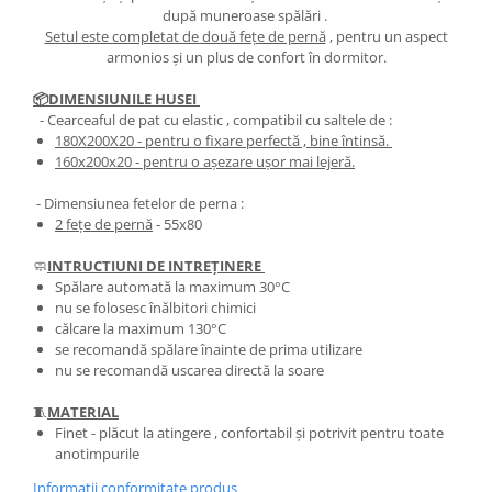
după muneroase spălări .
Setul este completat de două fețe de pernă
, pentru un aspect
armonios și un plus de confort în dormitor.
📦DIMENSIUNILE HUSEI
- Cearceaful de pat cu elastic , compatibil cu saltele de :
180X200X20
- pentru o fixare perfectă , bine întinsă.
​​​​160x200x20
- pentru o așezare ușor mai lejeră.
- Dimensiunea fetelor de perna :
2 fețe de pernă
- 55x80
🧼
INTRUCTIUNI DE INTREȚINERE
Spălare automată la maximum 30°C
nu se folosesc înălbitori chimici
călcare la maximum 130°C
se recomandă spălare înainte de prima utilizare
nu se recomandă uscarea directă la soare
🧵
MATERIAL
Finet - plăcut la atingere , confortabil și potrivit pentru toate
anotimpurile
Informatii conformitate produs