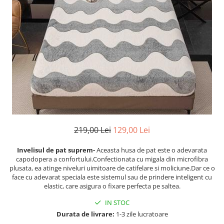
Cearceaf cu elastic
Cearceaf normal
Lenjerii De Pat Creponate
Lenjerii De Pat Bumbac Poplin 2
Persoane
Lenjerii De Pat Bumbac Poplin,
Matlasate, 2 Persoane
Lenjerii De Pat Bumbac Satinat 2
Persoane
Lenjerii De Pat Volanase
219,00 Lei
129,00 Lei
Lenjerii De Pat, Finet Premium 3D,
2 Persoane
Invelisul de pat suprem-
Aceasta husa de pat este o adevarata
capodopera a confortului.Confectionata cu migala din microfibra
Lenjerii De Pat Jacquard
plusata, ea atinge niveluri uimitoare de catifelare si moliciune.Dar ce o
face cu adevarat speciala este sistemul sau de prindere inteligent cu
Lenjerii De Pat Catifea
elastic, care asigura o fixare perfecta pe saltea.
Lenjerii De Pat Cocolino
IN STOC
Set Lenjerie De Pat Blana
Durata de livrare:
1-3 zile lucratoare
Artificiala De Iepure, 6 Piese, 2