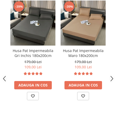
-39%
-39%
Husa Pat Impermeabila
Husa Pat Impermeabila
H
Gri Inchis 180x200cm
Maro 180x200cm
179,00 Lei
179,00 Lei
109,00 Lei
109,00 Lei
ADAUGA IN COS
ADAUGA IN COS