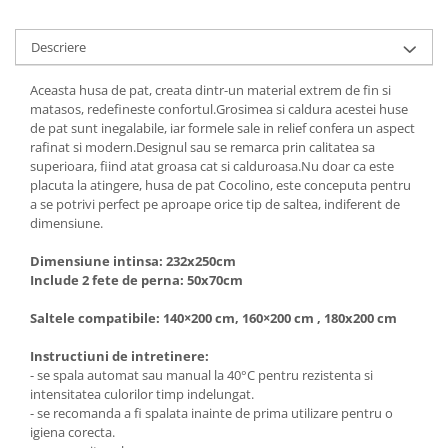
Descriere
Aceasta husa de pat, creata dintr-un material extrem de fin si
matasos, redefineste confortul.Grosimea si caldura acestei huse
de pat sunt inegalabile, iar formele sale in relief confera un aspect
rafinat si modern.Designul sau se remarca prin calitatea sa
superioara, fiind atat groasa cat si calduroasa.Nu doar ca este
placuta la atingere, husa de pat Cocolino, este conceputa pentru
a se potrivi perfect pe aproape orice tip de saltea, indiferent de
dimensiune.
Dimensiune intinsa: 232x250cm
Include 2 fete de perna: 50x70cm
Saltele compatibile: 140×200 cm, 160×200 cm , 180x200 cm
Instructiuni de intretinere:
- se spala automat sau manual la 40°C pentru rezistenta si
intensitatea culorilor timp indelungat.
- se recomanda a fi spalata inainte de prima utilizare pentru o
igiena corecta.