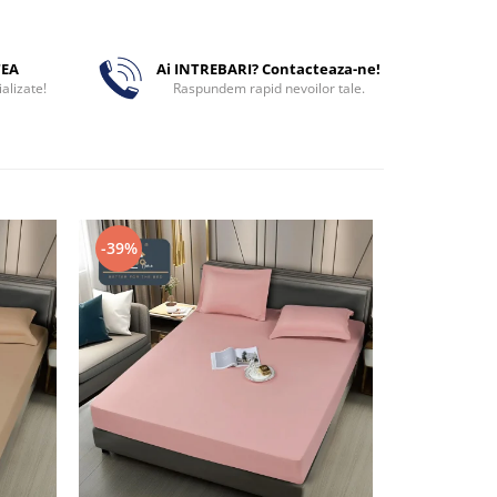
TEA
Ai INTREBARI? Contacteaza-ne!
alizate!
Raspundem rapid nevoilor tale.
-39%
-39%