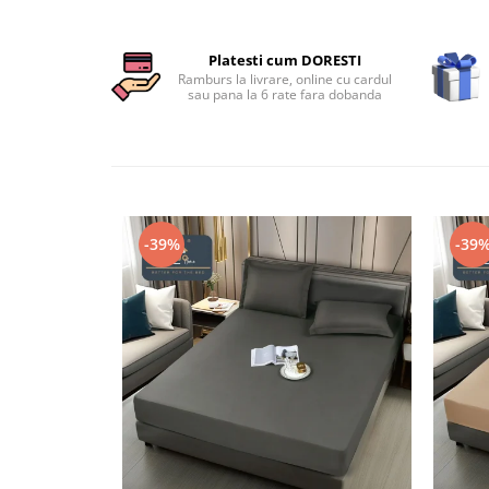
Persoane
Set Lenjerie Pat Blanita Iepure, 6
Piese, Cu Pilota Inclusa
Platesti cum DORESTI
Ramburs la livrare, online cu cardul
Lenjerii De Pat Premium Collection
sau pana la 6 rate fara dobanda
Set Lenjerie De Pat, 7 Piese, Cu
Pilota / Cuvertura Inclusa
Set Lenjerie De Pat Jacquard Regal,
11 Piese, Cuvertura Inclusa
Lenjerii Damasc Egiptean King Size
-39%
-39
Lenjerii De Pat, Finet Premium, 1
Persoana
Lenjerii De Pat Damasc 1 Persoana
Lenjerii De Pat, Imprimeu 3D, 1
Persoana