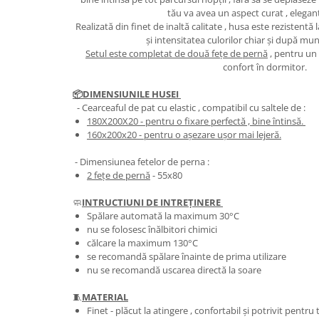
tău va avea un aspect curat , elegant ș
Realizată din finet de inaltă calitate , husa este rezistentă l
și intensitatea culorilor chiar și după mu
Setul este completat de două fețe de pernă
, pentru un
confort în dormitor.
📦DIMENSIUNILE HUSEI
- Cearceaful de pat cu elastic , compatibil cu saltele de :
180X200X20
- pentru o fixare perfectă , bine întinsă.
​​​​160x200x20
- pentru o așezare ușor mai lejeră.
- Dimensiunea fetelor de perna :
2 fețe de pernă
- 55x80
🧼
INTRUCTIUNI DE INTREȚINERE
Spălare automată la maximum 30°C
nu se folosesc înălbitori chimici
călcare la maximum 130°C
se recomandă spălare înainte de prima utilizare
nu se recomandă uscarea directă la soare
🧵
MATERIAL
Finet - plăcut la atingere , confortabil și potrivit pentr