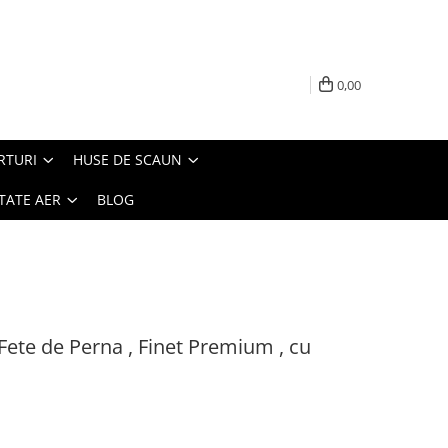
0,00
RTURI
HUSE DE SCAUN
TATE AER
BLOG
Fete de Perna , Finet Premium , cu