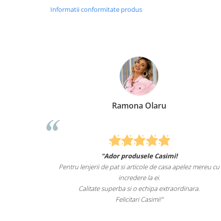
Informatii conformitate produs
Ramona Olaru
"Ador produsele Casimi!
e animale
Pentru lenjerii de pat si articole de casa apelez mereu cu
de mult i-
incredere la ei.
tru el.
Calitate superba si o echipa extraordinara.
Felicitari Casimi!"
ro