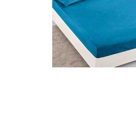
Cearceaf cu elastic
Cearceaf normal
Lenjerii De Pat Creponate
Lenjerii De Pat Bumbac Poplin 2
Persoane
Lenjerii De Pat Bumbac Poplin,
Matlasate, 2 Persoane
Lenjerii De Pat Bumbac Satinat 2
Persoane
Distribuie
Lenjerii De Pat Volanase
pe
Facebook
Lenjerii De Pat, Finet Premium 3D,
2 Persoane
Lenjerii De Pat Jacquard
Lenjerii De Pat Catifea
Lenjerii De Pat Cocolino
Set Lenjerie De Pat Blana
Artificiala De Iepure, 6 Piese, 2