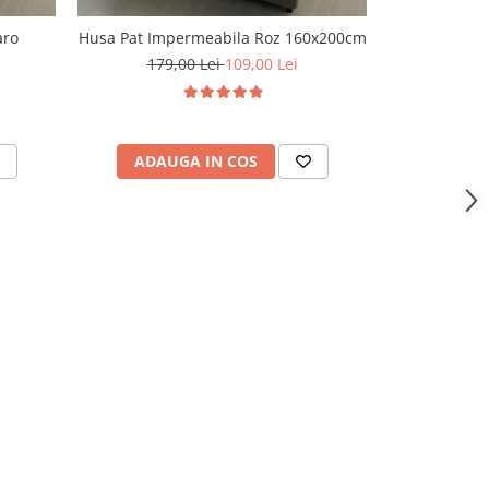
aro
Husa Pat Impermeabila Roz 160x200cm
Husa Pat
179,00 Lei
109,00 Lei
179,
ADAUGA IN COS
ADAU