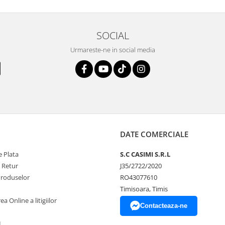
SOCIAL
Urmareste-ne in social media
DATE COMERCIALE
 Plata
S.C CASIMI S.R.L
e Retur
J35/2722/2020
Produselor
RO43077610
Timisoara, Timis
a Online a litigiilor
Contacteaza-ne
L