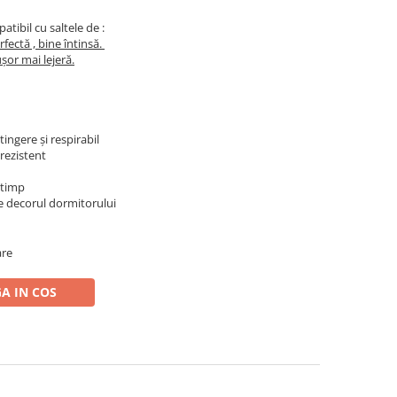
atibil cu saltele de :
rfectă , bine întinsă.
șor mai lejeră.
tingere și respirabil
 rezistent
n timp
e decorul dormitorului
are
A IN COS