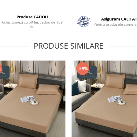
Produse CADOU
Asiguram CALITA
Achizitionezi cu 60 lei, cadou de 139
Pentru produsele comerci
lei
PRODUSE SIMILARE
%
-39%