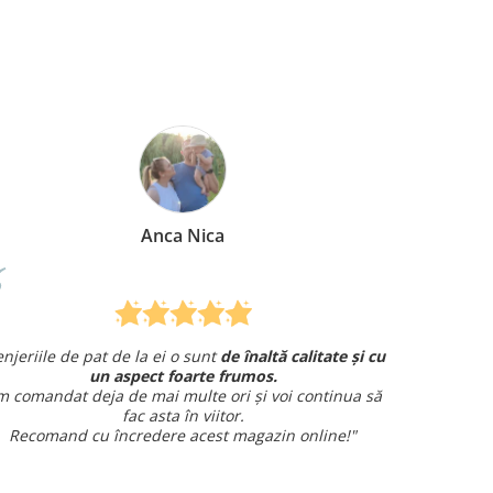
Anca Nica
eriile de pat de la ei o sunt
de înaltă calitate și cu
Am coman
un aspect foarte frumos.
și am avut o î
omandat deja de mai multe ori și voi continua să
fac asta în viitor.
ecomand cu încredere acest magazin online!"