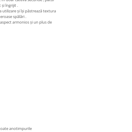
i îngrijit .
a utilizare și își păstrează textura
neroase spălări .
 aspect armonios și un plus de
u toate anotimpurile