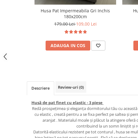
Husa Pat Impermeabila Gri Inchis
Hu
180x200cm
179,00 Lei
109,00 Lei
ADAUGA IN COS
Review-uri
(0)
Descriere
Husă de pat finet cu elastic - 3 piese
Redă prospețimea și eleganța dormitorului tău cu această 
cu elastic , creată pentru a se fixa perfect pe saltea și 
aranjat . Materialul moale și plăcut la atingere oferă o
contribuind la un somn liniștit și r
Datorită elasticului rezistent pe tot conturul , husa se mu
bine întinsă pe tot parcursul nopții , fără să se deplaseze