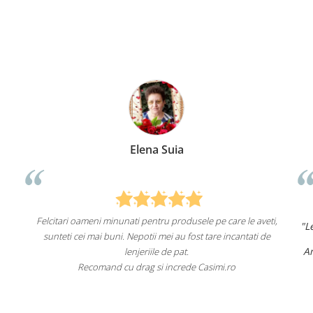
Elena Suia
Felcitari oameni minunati pentru produsele pe care le aveti,
"Lenj
sunteti cei mai buni. Nepotii mei au fost tare incantati de
Am c
lenjeriile de pat.
Recomand cu drag si increde Casimi.ro
R