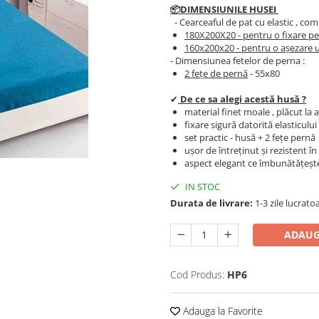
📦DIMENSIUNILE HUSEI
- Cearceaful de pat cu elastic , comp
180X200X20
- pentru o fixare pe
​​​​160x200x20
- pentru o așezare u
- Dimensiunea fetelor de perna :
2 fețe de pernă
- 55x80
✔
De ce sa alegi acestă husă ?
material finet moale , plăcut la a
fixare sigură datorită elasticului
set practic - husă + 2 fețe pernă
ușor de întreținut și rezistent î
aspect elegant ce îmbunătățeșt
IN STOC
Durata de livrare:
1-3 zile lucrato
ADAUG
Cod Produs:
HP6
Adauga la Favorite