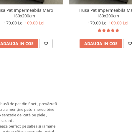
sa Pat Impermeabila Maro
Husa Pat Impermeabila M
160x200cm
180x200cm
179,00 Lei
109,00 Lei
179,00 Lei
109,00 Lei
ADAUGA IN COS
ADAUGA IN COS
husă de pat din finet , prevăzută
pentru a menține patul mereu bine
 senzație delicată pe piele ,
elaxant .
lează perfect pe saltea și rămâne
 . În doar câteva secunde , patul