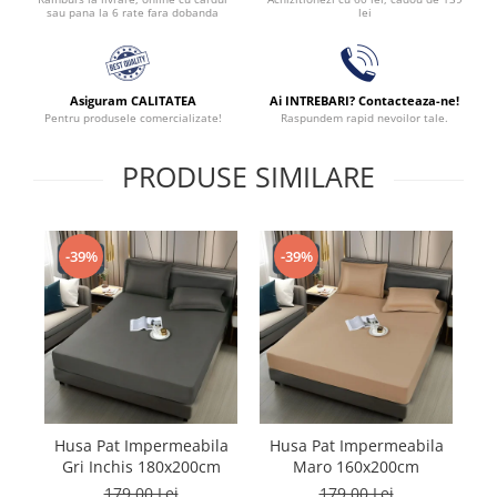
lei
sau pana la 6 rate fara dobanda
Asiguram CALITATEA
Ai INTREBARI? Contacteaza-ne!
Pentru produsele comercializate!
Raspundem rapid nevoilor tale.
PRODUSE SIMILARE
-39%
-39%
Husa Pat Impermeabila
Husa Pat Impermeabila
H
Gri Inchis 180x200cm
Maro 160x200cm
179,00 Lei
179,00 Lei