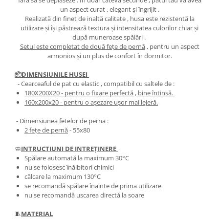
un aspect curat , elegant și îngrijit .
Realizată din finet de inaltă calitate , husa este rezistentă la
utilizare și își păstrează textura și intensitatea culorilor chiar și
după muneroase spălări .
Setul este completat de două fețe de pernă
, pentru un aspect
armonios și un plus de confort în dormitor.
📦DIMENSIUNILE HUSEI
- Cearceaful de pat cu elastic , compatibil cu saltele de :
180X200X20
- pentru o fixare perfectă , bine întinsă.
​​​​160x200x20
- pentru o așezare ușor mai lejeră.
- Dimensiunea fetelor de perna :
2 fețe de pernă
- 55x80
🧼
INTRUCTIUNI DE INTREȚINERE
Spălare automată la maximum 30°C
nu se folosesc înălbitori chimici
călcare la maximum 130°C
se recomandă spălare înainte de prima utilizare
nu se recomandă uscarea directă la soare
🧵
MATERIAL