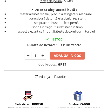
2 fețe de pernă
- 55x80
Persoane
Set Lenjerie Pat Blanita Iepure, 6
✔
De ce sa alegi acestă husă ?
Piese, Cu Pilota Inclusa
material finet moale , plăcut la atingere și respirabil
Lenjerii De Pat Premium Collection
fixare sigură datorită elasticului rezistent
set practic - husă + 2 fețe pernă
Set Lenjerie De Pat, 7 Piese, Cu
ușor de întreținut și rezistent în timp
Pilota / Cuvertura Inclusa
aspect elegant ce îmbunătățește decorul dormitorului
Set Lenjerie De Pat Jacquard Regal,
IN STOC
11 Piese, Cuvertura Inclusa
Durata de livrare:
1-3 zile lucratoare
Lenjerii Damasc Egiptean King Size
ADAUGA IN COS
Lenjerii De Pat, Finet Premium, 1
Persoana
Cod Produs:
HP19
Lenjerii De Pat Damasc 1 Persoana
Adauga la Favorite
Lenjerii De Pat, Imprimeu 3D, 1
Persoana
Produse CADOU
Platesti cum DORESTI
Achizitionezi cu 60 lei, cadou de 139
Ramburs la livrare, online cu cardul