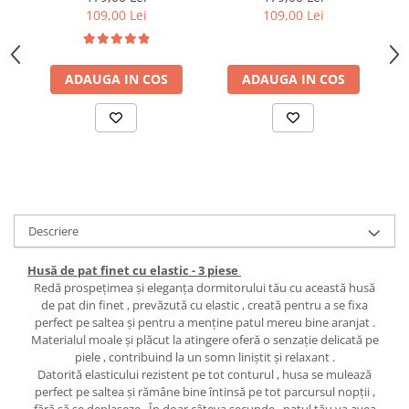
109,00 Lei
109,00 Lei
ADAUGA IN COS
ADAUGA IN COS
Descriere
Husă de pat finet cu elastic - 3 piese
Redă prospețimea și eleganța dormitorului tău cu această husă
de pat din finet , prevăzută cu elastic , creată pentru a se fixa
perfect pe saltea și pentru a menține patul mereu bine aranjat .
Materialul moale și plăcut la atingere oferă o senzație delicată pe
piele , contribuind la un somn liniștit și relaxant .
Datorită elasticului rezistent pe tot conturul , husa se mulează
perfect pe saltea și rămâne bine întinsă pe tot parcursul nopții ,
fără să se deplaseze . În doar câteva secunde , patul tău va avea