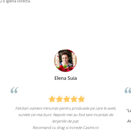
u o igiena corecta.
Elena Suia
Felcitari oameni minunati pentru produsele pe care le aveti,
"Len
sunteti cei mai buni. Nepotii mei au fost tare incantati de
Am 
lenjeriile de pat.
Recomand cu drag si increde Casimi.ro