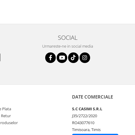
SOCIAL
Urmareste-ne in social media
DATE COMERCIALE
 Plata
S.C CASIMI S.R.L
e Retur
J35/2722/2020
Produselor
RO43077610
Timisoara, Timis