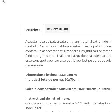
Review-uri
(0)
Descriere
Aceasta husa de pat, creata dintr-un material extrem de fi
confortul.Grosimea si caldura acestei huse de pat sunt inegal
confera un aspect rafinat si modern.Designul sau se remarc
fiind atat groasa cat si calduroasa.Nu doar ca este placuta 
este conceputa pentru a se potrivi perfect pe aproape orice
dimensiune.
Dimensiune intinsa: 232x250cm
Include 2 fete de perna: 50x70cm
Saltele compatibile: 140×200 cm, 160×200 cm , 180x20
Instructiuni de intretinere:
- se spala automat sau manual la 40°C pentru rezistenta si 
indelungat.