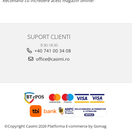
Recomand cu încredere acest magazin online!"
SUPORT CLIENTI
9:30-18:30
+40 741 00 34 08
office@casimi.ro
©Copyright Casimi 2026
Platforma E-commerce by Gomag