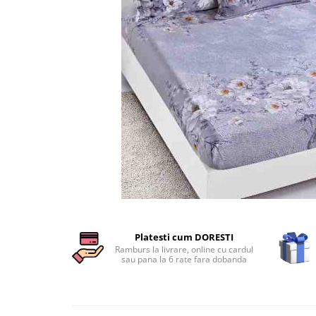
Cearceaf cu elastic
Cearceaf normal
Lenjerii De Pat Creponate
Lenjerii De Pat Bumbac Poplin 2
Persoane
Lenjerii De Pat Bumbac Poplin,
Matlasate, 2 Persoane
Lenjerii De Pat Bumbac Satinat 2
Persoane
Lenjerii De Pat Volanase
Lenjerii De Pat, Finet Premium 3D,
2 Persoane
Distribuie
pe
Lenjerii De Pat Jacquard
Platesti cum DORESTI
Facebook
Ramburs la livrare, online cu cardul
Lenjerii De Pat Catifea
sau pana la 6 rate fara dobanda
Lenjerii De Pat Cocolino
Set Lenjerie De Pat Blana
Artificiala De Iepure, 6 Piese, 2