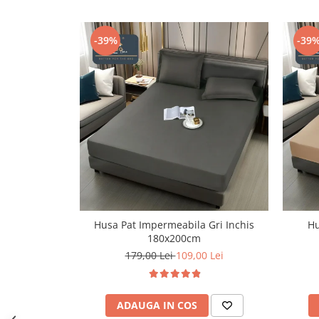
Persoane
Set Lenjerie Pat Blanita Iepure, 6
Piese, Cu Pilota Inclusa
-39%
-39
Lenjerii De Pat Premium Collection
Set Lenjerie De Pat, 7 Piese, Cu
Pilota / Cuvertura Inclusa
Set Lenjerie De Pat Jacquard Regal,
11 Piese, Cuvertura Inclusa
Lenjerii Damasc Egiptean King Size
Lenjerii De Pat, Finet Premium, 1
Persoana
Lenjerii De Pat Damasc 1 Persoana
Husa Pat Impermeabila Gri Inchis
Hu
Lenjerii De Pat, Imprimeu 3D, 1
180x200cm
Persoana
179,00 Lei
109,00 Lei
ADAUGA IN COS