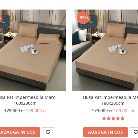
%
-39%
sa Pat Impermeabila Maro
Husa Pat Impermeabila M
160x200cm
180x200cm
179,00 Lei
109,00 Lei
179,00 Lei
109,00 Lei
ADAUGA IN COS
ADAUGA IN COS