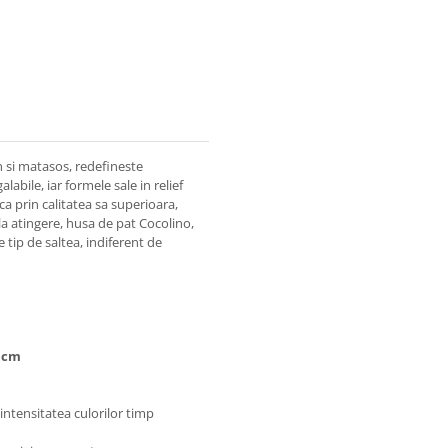
n si matasos, redefineste
abile, iar formele sale in relief
a prin calitatea sa superioara,
la atingere, husa de pat Cocolino,
 tip de saltea, indiferent de
0 cm
intensitatea culorilor timp