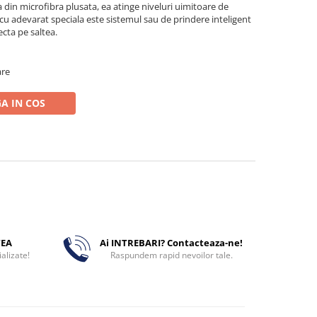
 din microfibra plusata, ea atinge niveluri uimitoare de
e cu adevarat speciala este sistemul sau de prindere inteligent
ecta pe saltea.
are
A IN COS
TEA
Ai INTREBARI? Contacteaza-ne!
alizate!
Raspundem rapid nevoilor tale.