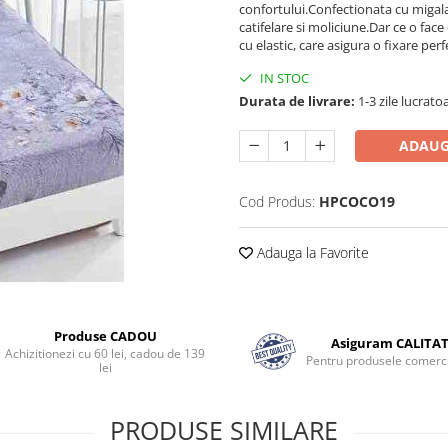
confortului.Confectionata cu migala
catifelare si moliciune.Dar ce o fac
cu elastic, care asigura o fixare perf
IN STOC
Durata de livrare:
1-3 zile lucrato
ADAUG
Cod Produs:
HPCOCO19
Adauga la Favorite
Produse CADOU
Asiguram CALITA
Achizitionezi cu 60 lei, cadou de 139
Pentru produsele comerci
lei
PRODUSE SIMILARE