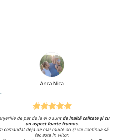
Anca Nica
jeriile de pat de la ei o sunt
de înaltă calitate și cu
Am coma
un aspect foarte frumos.
și am avut o 
comandat deja de mai multe ori și voi continua să
fac asta în viitor.