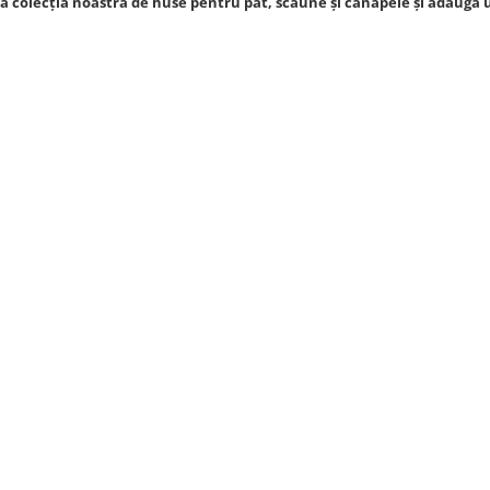
 colecția noastră de huse pentru pat, scaune și canapele și adaugă un