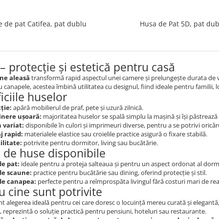
 de pat Catifea, pat dublu
Husa de Pat 5D, pat dub
– protecție și estetică pentru casă
ne aleasă
transformă rapid aspectul unei camere și prelungește durata de vi
 canapele, acestea îmbină utilitatea cu designul, fiind ideale pentru familii,
iciile huselor
ție:
apără mobilierul de praf, pete și uzură zilnică.
inere ușoară:
majoritatea huselor se spală simplu la mașină și își păstrează
 variat:
disponibile în culori și imprimeuri diverse, pentru a se potrivi oricăru
 rapid:
materialele elastice sau croielile practice asigură o fixare stabilă.
ilitate:
potrivite pentru dormitor, living sau bucătărie.
i de huse disponibile
e pat:
ideale pentru a proteja salteaua și pentru un aspect ordonat al dormi
de scaune:
practice pentru bucătărie sau dining, oferind protecție și stil.
de canapea:
perfecte pentru a reîmprospăta livingul fără costuri mari de r
u cine sunt potrivite
t alegerea ideală pentru cei care doresc o locuință mereu curată și elegantă,
reprezintă o soluție practică pentru pensiuni, hoteluri sau restaurante.