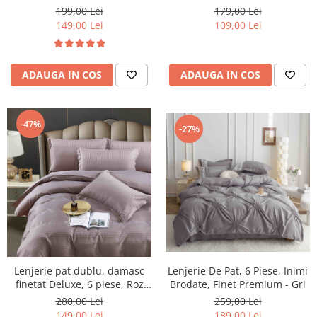
179,00 Lei
199,00 Lei
109,00 Lei
149,00 Lei
ADAUGA IN COS
ADAUGA IN COS
-47%
-27%
Lenjerie pat dublu, damasc
Lenjerie De Pat, 6 Piese, Inimi
finetat Deluxe, 6 piese, Roz
Brodate, Finet Premium - Gri
Inchis
280,00 Lei
259,00 Lei
149,00 Lei
189,00 Lei