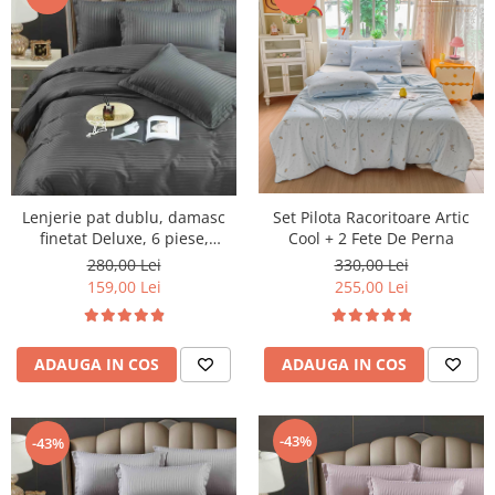
Lenjerie pat dublu, damasc
Set Pilota Racoritoare Artic
finetat Deluxe, 6 piese,
Cool + 2 Fete De Perna
cearceaf pat cu elastic, Gri
280,00 Lei
330,00 Lei
Inchis
159,00 Lei
255,00 Lei
ADAUGA IN COS
ADAUGA IN COS
-43%
-43%