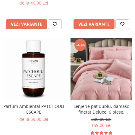
de la 40,00 Lei
VEZI VARIANTE
VEZI VARIANTE
-43%
Parfum Ambiental PATCHOULI
Lenjerie pat dublu, damasc
ESCAPE
finetat Deluxe, 6 piese,
cearceaf pat cu elastic, Roz
de la 59,00 Lei
280,00 Lei
Deschis
159,00 Lei