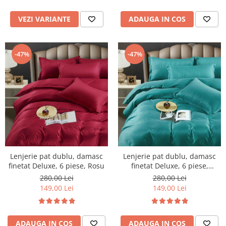
VEZI VARIANTE
ADAUGA IN COS
-47%
-47%
Lenjerie pat dublu, damasc
Lenjerie pat dublu, damasc
finetat Deluxe, 6 piese, Rosu
finetat Deluxe, 6 piese,
Turcoaz
280,00 Lei
280,00 Lei
149,00 Lei
149,00 Lei
ADAUGA IN COS
ADAUGA IN COS