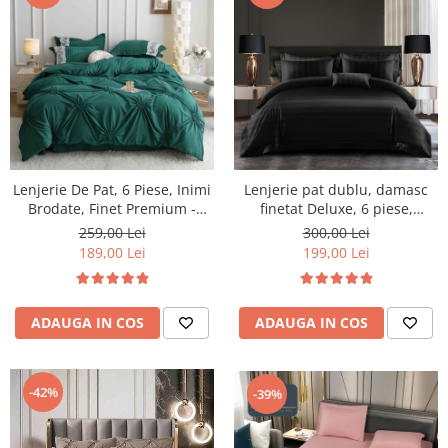
Lenjerie De Pat, 6 Piese, Inimi
Lenjerie pat dublu, damasc
Brodate, Finet Premium -
finetat Deluxe, 6 piese,
Verde
cearceaf pat cu elastic, Negru,
259,00 Lei
300,00 Lei
RS48E
189,00 Lei
199,00 Lei
ADAUGA IN COS
ADAUGA IN COS
-42%
-39%