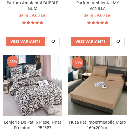
Parfum Ambiental BUBBLE
Parfum Ambiental MY
GUM
VANILLA
de la 59,00 Lei
de la 59,00 Lei
VEZI VARIANTE
VEZI VARIANTE
-25%
-39%
Husa Pat Impermeabila Maro
Lenjerie De Pat, 6 Piese, Finet
160x200cm
Premium - LPBF6P3