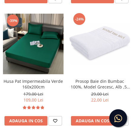
-24%
-39%
Husa Pat Impermeabila Verde
Prosop Baie din Bumbac
160x200cm
100%, Model Grecesc, Alb ,50
x 90 cm, Broderie
179,00 Lei
29,00 Lei
Personalizata
109,00 Lei
22,00 Lei
ADAUGA IN COS
ADAUGA IN COS