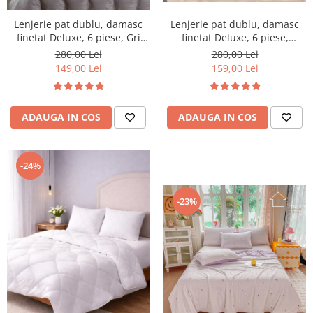
Lenjerie pat dublu, damasc
Lenjerie pat dublu, damasc
finetat Deluxe, 6 piese, Gri
finetat Deluxe, 6 piese,
Deschis
cearceaf pat cu elastic,
280,00 Lei
280,00 Lei
Sampanie
149,00 Lei
159,00 Lei
ADAUGA IN COS
ADAUGA IN COS
-24%
-23%