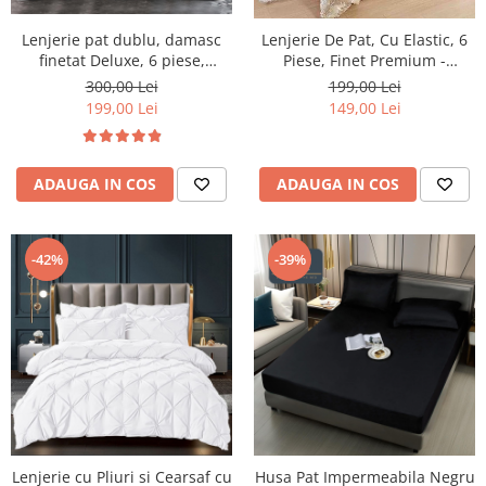
Lenjerie pat dublu, damasc
Lenjerie De Pat, Cu Elastic, 6
finetat Deluxe, 6 piese,
Piese, Finet Premium -
cearceaf pat cu elastic, Alb,
LPBF6PE48
300,00 Lei
199,00 Lei
RS47E
199,00 Lei
149,00 Lei
ADAUGA IN COS
ADAUGA IN COS
-42%
-39%
Lenjerie cu Pliuri si Cearsaf cu
Husa Pat Impermeabila Negru