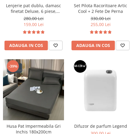
Lenjerie pat dublu, damasc
Set Pilota Racoritoare Artic
finetat Deluxe, 6 piese,
Cool + 2 Fete De Perna
cearceaf pat cu elastic, Maro
280,00 Lei
330,00 Lei
159,00 Lei
255,00 Lei
ADAUGA IN COS
ADAUGA IN COS
-39%
Husa Pat Impermeabila Gri
Difuzor de parfum Legend
Inchis 180x200cm
300,00 Lei