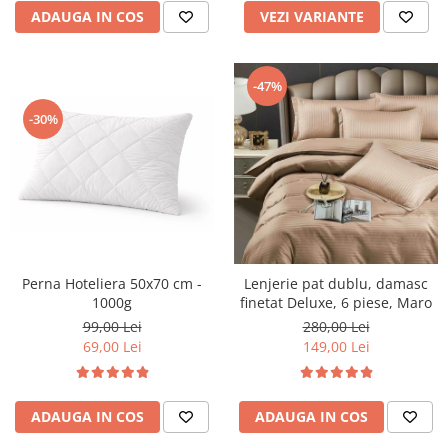
ADAUGA IN COS
VEZI VARIANTE
-47%
-30%
Perna Hoteliera 50x70 cm -
Lenjerie pat dublu, damasc
1000g
finetat Deluxe, 6 piese, Maro
99,00 Lei
280,00 Lei
69,00 Lei
149,00 Lei
ADAUGA IN COS
ADAUGA IN COS