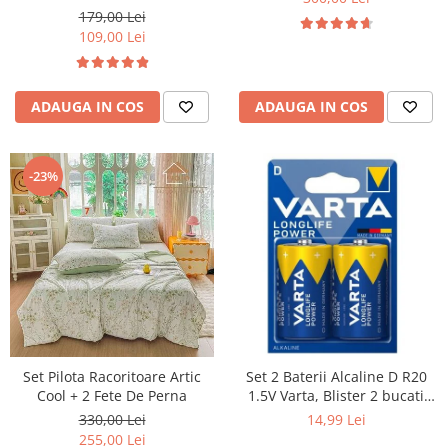
179,00 Lei
109,00 Lei
ADAUGA IN COS
ADAUGA IN COS
-23%
Set Pilota Racoritoare Artic
Set 2 Baterii Alcaline D R20
Cool + 2 Fete De Perna
1.5V Varta, Blister 2 bucati
LR20
330,00 Lei
14,99 Lei
255,00 Lei