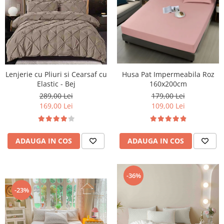
Lenjerie cu Pliuri si Cearsaf cu
Husa Pat Impermeabila Roz
Elastic - Bej
160x200cm
289,00 Lei
179,00 Lei
169,00 Lei
109,00 Lei
ADAUGA IN COS
ADAUGA IN COS
-36%
-23%