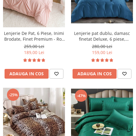
Lenjerie pat dublu, damasc
Lenjerie De Pat, 6 Piese, Inimi
finetat Deluxe, 6 piese,
Brodate, Finet Premium - Roz
cearceaf pat cu elastic,
Pudra
280,00 Lei
259,00 Lei
Albastru
159,00 Lei
189,00 Lei
ADAUGA IN COS
ADAUGA IN COS
-25%
-47%