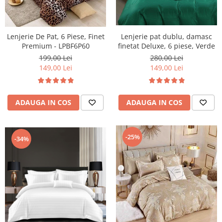
Lenjerie De Pat, 6 Piese, Finet
Lenjerie pat dublu, damasc
Premium - LPBF6P60
finetat Deluxe, 6 piese, Verde
199,00 Lei
280,00 Lei
149,00 Lei
149,00 Lei
ADAUGA IN COS
ADAUGA IN COS
-25%
-34%