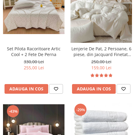
Set Pilota Racoritoare Artic
Lenjerie De Pat, 2 Persoane, 6
Cool + 2 Fete De Perna
piese, din Jacquard Finetat,
Crem deschis
330,00 Lei
250,00 Lei
255,00 Lei
159,00 Lei
ADAUGA IN COS
ADAUGA IN COS
-29%
-43%