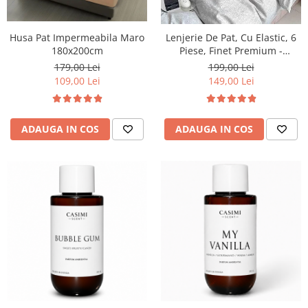
Husa Pat Impermeabila Maro
Lenjerie De Pat, Cu Elastic, 6
180x200cm
Piese, Finet Premium -
LPBF6PE24
179,00 Lei
199,00 Lei
109,00 Lei
149,00 Lei
ADAUGA IN COS
ADAUGA IN COS