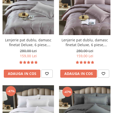
Lenjerie pat dublu, damasc
Lenjerie pat dublu, damasc
finetat Deluxe, 6 piese,
finetat Deluxe, 6 piese,
cearceaf pat cu elastic, Gri
cearceaf pat cu elastic, Roz
280,00 Lei
280,00 Lei
Deschis
Inchis
159,00 Lei
159,00 Lei
ADAUGA IN COS
ADAUGA IN COS
-47%
-47%