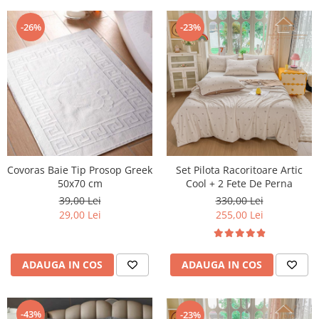
-26%
-23%
Covoras Baie Tip Prosop Greek
Set Pilota Racoritoare Artic
50x70 cm
Cool + 2 Fete De Perna
39,00 Lei
330,00 Lei
29,00 Lei
255,00 Lei
ADAUGA IN COS
ADAUGA IN COS
-43%
-23%