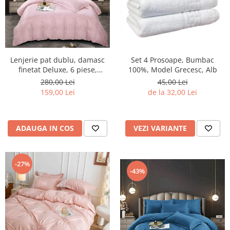
Lenjerie pat dublu, damasc
Set 4 Prosoape, Bumbac
finetat Deluxe, 6 piese,
100%, Model Grecesc, Alb
cearceaf pat cu elastic, Roz,
280,00 Lei
45,00 Lei
RS34
159,00 Lei
de la 32,00 Lei
ADAUGA IN COS
VEZI VARIANTE
-27%
-43%