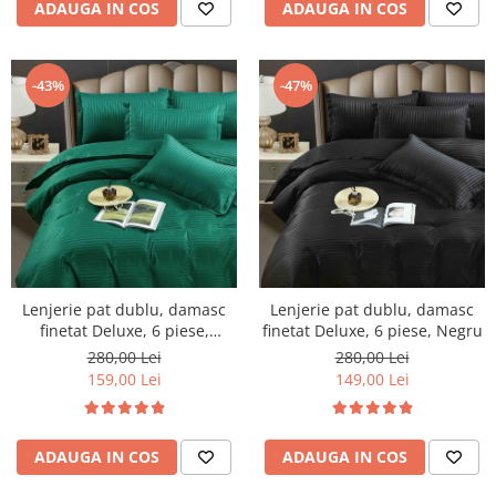
ADAUGA IN COS
ADAUGA IN COS
-43%
-47%
Lenjerie pat dublu, damasc
Lenjerie pat dublu, damasc
finetat Deluxe, 6 piese,
finetat Deluxe, 6 piese, Negru
cearceaf pat cu elastic, Verde
280,00 Lei
280,00 Lei
159,00 Lei
149,00 Lei
ADAUGA IN COS
ADAUGA IN COS