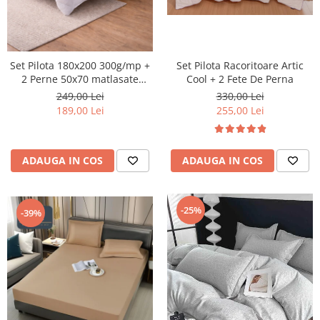
Set Pilota Racoritoare Artic
Set Pilota 180x200 300g/mp +
Cool + 2 Fete De Perna
2 Perne 50x70 matlasate
800g/buc
330,00 Lei
249,00 Lei
255,00 Lei
189,00 Lei
ADAUGA IN COS
ADAUGA IN COS
-25%
-39%