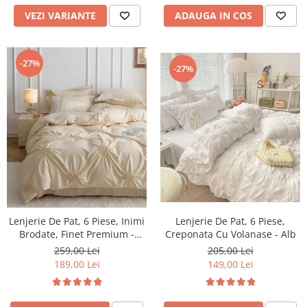
VEZI VARIANTE
ADAUGA IN COS
-27%
-27%
Lenjerie De Pat, 6 Piese, Inimi
Lenjerie De Pat, 6 Piese,
Brodate, Finet Premium -
Creponata Cu Volanase - Alb
Crem
259,00 Lei
205,00 Lei
189,00 Lei
149,00 Lei