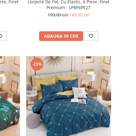
ese, Finet
Lenjerie De Pat, Cu Elastic, 6 Piese, Finet
Premium - LPBF6PE27
199,00 Lei
149,00 Lei
ADAUGA IN COS
-25%