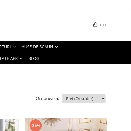
0,00
RTURI
HUSE DE SCAUN
TATE AER
BLOG
Ordoneaza:
-25%