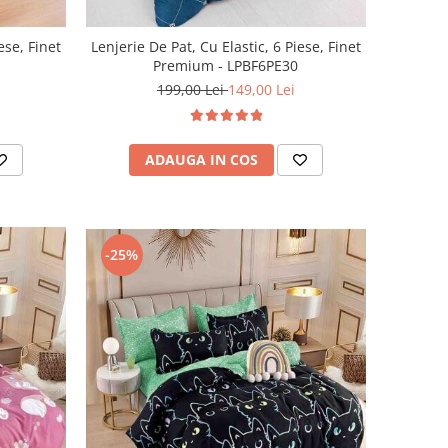
ese, Finet
Lenjerie De Pat, Cu Elastic, 6 Piese, Finet
Premium - LPBF6PE30
199,00 Lei
149,00 Lei
ADAUGA IN COS
-25%