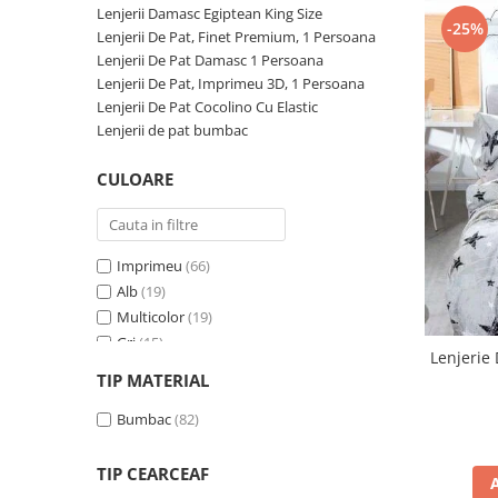
Lenjerii Damasc Egiptean King Size
Persoane
Set Lenjerie Pat Blanita Iepure, 6
-25%
Lenjerii De Pat, Finet Premium, 1 Persoana
Piese, Cu Pilota Inclusa
Lenjerii De Pat Damasc 1 Persoana
Lenjerii De Pat Premium Collection
Lenjerii De Pat, Imprimeu 3D, 1 Persoana
Lenjerii De Pat Cocolino Cu Elastic
Set Lenjerie De Pat, 7 Piese, Cu
Lenjerii de pat bumbac
Pilota / Cuvertura Inclusa
Set Lenjerie De Pat Jacquard Regal,
CULOARE
11 Piese, Cuvertura Inclusa
Lenjerii Damasc Egiptean King Size
Lenjerii De Pat, Finet Premium, 1
Imprimeu
(66)
Persoana
Alb
(19)
Multicolor
(19)
Lenjerii De Pat Damasc 1 Persoana
Gri
(15)
Lenjerii De Pat, Imprimeu 3D, 1
Lenjerie 
Albastru
(14)
Persoana
TIP MATERIAL
Verde
(10)
Roz
Bumbac
(9)
(82)
Maro
(5)
Turcoaz
(4)
TIP CEARCEAF
Mov
(3)