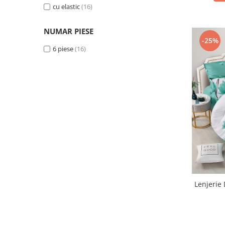
cu elastic
(16)
Galben
(3)
Negru
(3)
NUMAR PIESE
Portocaliu
(2)
-25%
Bej
(1)
6 piese
(16)
Rosu
(1)
Lenjerie 