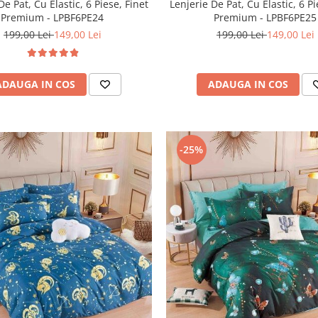
Lenjerie De Pat, Cu Elastic, 6 Pi
De Pat, Cu Elastic, 6 Piese, Finet
Premium - LPBF6PE25
Premium - LPBF6PE24
199,00 Lei
149,00 Lei
199,00 Lei
149,00 Lei
ADAUGA IN COS
ADAUGA IN COS
-25%