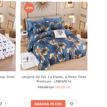
-25%
ese, Finet
Lenjerie De Pat, Cu Elastic, 6 Piese, Finet
Premium - LPBF6PE14
199,00 Lei
149,00 Lei
ADAUGA IN COS