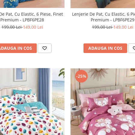
De Pat, Cu Elastic, 6 Piese, Finet
Lenjerie De Pat, Cu Elastic, 6 Pi
Premium - LPBF6PE28
Premium - LPBF6PE29
199,00 Lei
149,00 Lei
199,00 Lei
149,00 Lei
ADAUGA IN COS
ADAUGA IN COS
-25%