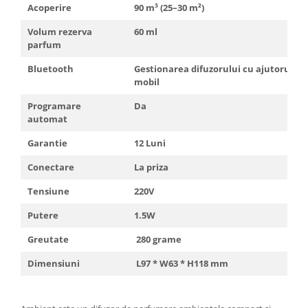
Acoperire
90 m³ (25–30 m²)
Volum rezerva
60 ml
parfum
Bluetooth
Gestionarea difuzorului cu ajutorul te
mobil
Programare
Da
automat
Garantie
12 Luni
Conectare
La priza
Tensiune
220V
Putere
1.5W
Greutate
280 grame
Dimensiuni
L97 * W63 * H118 mm