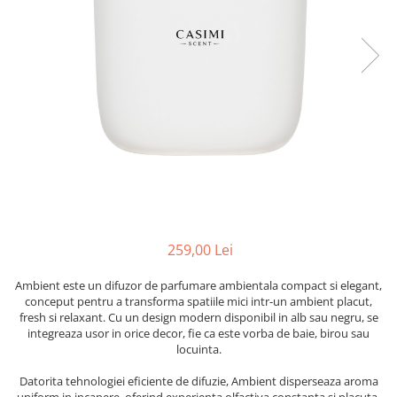
Cearceaf cu elastic
Cearceaf normal
Lenjerii De Pat Creponate
Lenjerii De Pat Bumbac Poplin 2
Persoane
Lenjerii De Pat Bumbac Poplin,
Matlasate, 2 Persoane
Lenjerii De Pat Bumbac Satinat 2
Persoane
Lenjerii De Pat Volanase
Lenjerii De Pat, Finet Premium 3D,
259,00 Lei
2 Persoane
Ambient este un difuzor de parfumare ambientala compact si elegant,
Lenjerii De Pat Jacquard
conceput pentru a transforma spatiile mici intr-un ambient placut,
fresh si relaxant. Cu un design modern disponibil in alb sau negru, se
Lenjerii De Pat Catifea
integreaza usor in orice decor, fie ca este vorba de baie, birou sau
Lenjerii De Pat Cocolino
locuinta.
Set Lenjerie De Pat Blana
Datorita tehnologiei eficiente de difuzie, Ambient disperseaza aroma
Artificiala De Iepure, 6 Piese, 2