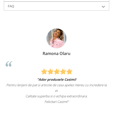
FAQ
Ramona Olaru
"Ador produsele Casimi!
Felcitari oa
erii de pat si articole de casa apelez mereu cu incredere la
sunteti cei mai b
ei.
Calitate superba si o echipa extraordinara.
R
Felicitari Casimi!"