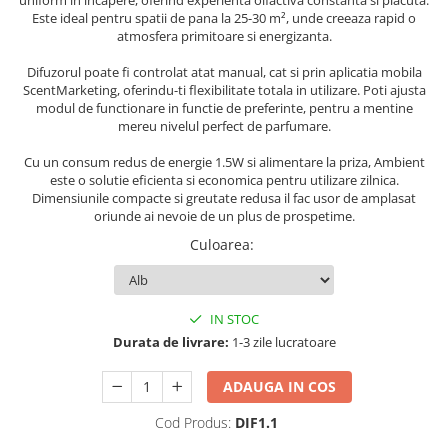
uniform in incapere, oferind experienta olfactiva constanta si placuta.
Persoane
Este ideal pentru spatii de pana la 25-30 m², unde creeaza rapid o
Set Lenjerie Pat Blanita Iepure, 6
atmosfera primitoare si energizanta.
Piese, Cu Pilota Inclusa
Difuzorul poate fi controlat atat manual, cat si prin aplicatia mobila
Lenjerii De Pat Premium Collection
ScentMarketing, oferindu-ti flexibilitate totala in utilizare. Poti ajusta
Set Lenjerie De Pat, 7 Piese, Cu
modul de functionare in functie de preferinte, pentru a mentine
Pilota / Cuvertura Inclusa
mereu nivelul perfect de parfumare.
Set Lenjerie De Pat Jacquard Regal,
Cu un consum redus de energie 1.5W si alimentare la priza, Ambient
11 Piese, Cuvertura Inclusa
este o solutie eficienta si economica pentru utilizare zilnica.
Dimensiunile compacte si greutate redusa il fac usor de amplasat
Lenjerii Damasc Egiptean King Size
oriunde ai nevoie de un plus de prospetime.
Lenjerii De Pat, Finet Premium, 1
Culoarea
:
Persoana
Lenjerii De Pat Damasc 1 Persoana
IN STOC
Lenjerii De Pat, Imprimeu 3D, 1
Persoana
Durata de livrare:
1-3 zile lucratoare
ADAUGA IN COS
Cod Produs:
DIF1.1