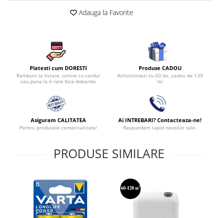
Adauga la Favorite
Produse CADOU
Platesti cum DORESTI
Achizitionezi cu 60 lei, cadou de 139
Ramburs la livrare, online cu cardul
lei
sau pana la 6 rate fara dobanda
Asiguram CALITATEA
Ai INTREBARI? Contacteaza-ne!
Pentru produsele comercializate!
Raspundem rapid nevoilor tale.
PRODUSE SIMILARE