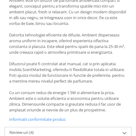
Ambient este un difuzor de parfumare ambientala compact si
elegant, conceput pentru a transforma spatiile mici intr-un
ambient placut, fresh si relaxant. Cu un design modern disponibil
in alb sau negru, se integreaza usor in orice decor, fie ca este
vorba de baie, birou sau locuinta.
Datorita tehnologiei eficiente de difuzie, Ambient disperseaza
aroma uniform in incapere, oferind experienta olfactiva
constanta si placuta. Este ideal pentru spatii de pana la 25-30 m²,
unde creeaza rapid o atmosfera primitoare si energizanta.
Difuzorul poate fi controlat atat manual, cat si prin aplicatia
mobila ScentMarketing, oferindu-ti flexibilitate totala in utilizare.
Poti ajusta modul de functionare in functie de preferinte, pentru
a mentine mereu nivelul perfect de parfumare.
Cu un consum redus de energie 1.5W si alimentare la priza,
Ambient este o solutie eficienta si economica pentru utilizare
zilnica. Dimensiunile compacte si greutate redusa il fac usor de
amplasat oriunde ai nevoie de un plus de prospetime.
Informatii conformitate produs
Review-uri
(4)