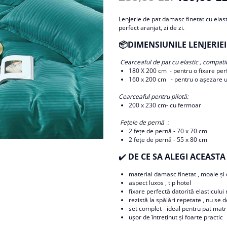
Lenjerie de pat damasc finetat cu elast
perfect aranjat, zi de zi.
📦DIMENSIUNILE LENJERIEI
Cearceaful de pat cu elastic , compatibi
180 X 200 cm - pentru o fixare per
​​​​160 x 200 cm - pentru o așezare 
Cearceaful pentru pilotă:
200 x 230 cm- cu fermoar
Fețele de pernă :
2 fețe de pernă - 70 x 70 cm
2 fețe de pernă - 55 x 80 cm
✔️
DE CE SA ALEGI ACEASTA 
material damasc finetat , moale și
aspect luxos , tip hotel
fixare perfectă datorită elasticului
rezistă la spălări repetate , nu se
set complet - ideal pentru pat mat
ușor de întreținut și foarte practic