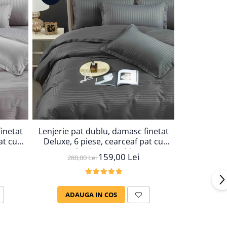
inetat
Lenjerie pat dublu, damasc finetat
Lenjerie pa
at cu
Deluxe, 6 piese, cearceaf pat cu
Deluxe, 6 
elastic, Gri Inchis
ela
159,00 Lei
280,00 Lei
280,
ADAUGA IN COS
ADAU