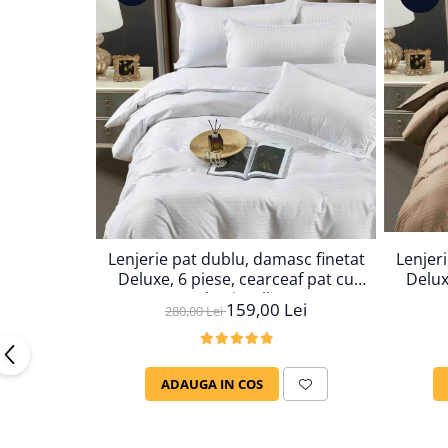
Lenjer
Lenjerie pat dublu, damasc finetat
Delux
Deluxe, 6 piese, cearceaf pat cu
elastic, Alb
159,00 Lei
280,00 Lei
ADAUGA IN COS