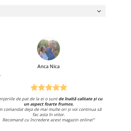
ca
Mirela Vermesan
t
de înaltă calitate și cu
Am comandat o lenjerie de pat pe
 frumos.
și am avut o întrebare și
am primit un r
ori și voi continua să
amabil.
itor.
Sunt foarte mulțumită!
st magazin online!"