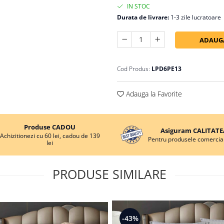
IN STOC
Durata de livrare:
1-3 zile lucratoare
ADAUGA
Cod Produs:
LPD6PE13
Adauga la Favorite
Produse CADOU
Asiguram CALITATE
Achizitionezi cu 60 lei, cadou de 139
Pentru produsele comercial
lei
PRODUSE SIMILARE
-43%