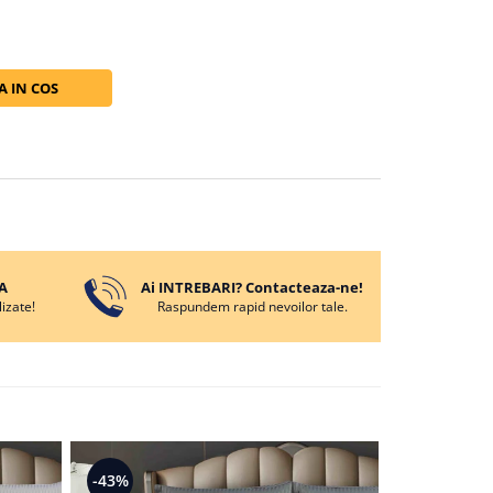
 IN COS
A
Ai INTREBARI? Contacteaza-ne!
izate!
Raspundem rapid nevoilor tale.
-43%
-43%