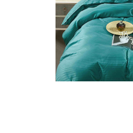
Cearceaf cu elastic
Cearceaf normal
Lenjerii De Pat Creponate
Lenjerii De Pat Bumbac Poplin 2
Persoane
Lenjerii De Pat Bumbac Poplin,
Matlasate, 2 Persoane
Lenjerii De Pat Bumbac Satinat 2
Persoane
Lenjerii De Pat Volanase
Lenjerii De Pat, Finet Premium 3D,
Distribuie
2 Persoane
pe
Lenjerii De Pat Jacquard
Facebook
Lenjerii De Pat Catifea
Lenjerii De Pat Cocolino
Set Lenjerie De Pat Blana
Artificiala De Iepure, 6 Piese, 2