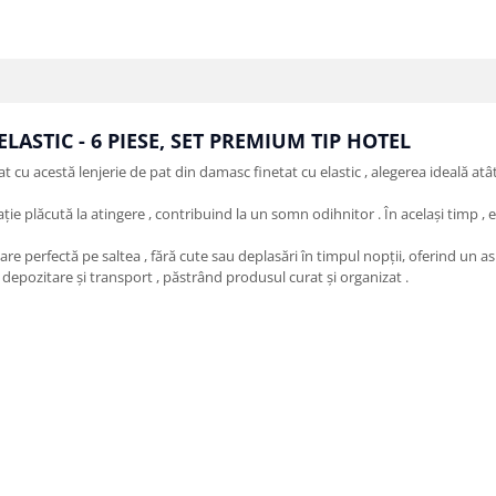
LASTIC - 6 PIESE, SET PREMIUM TIP HOTEL
t cu acestă lenjerie de pat din damasc finetat cu elastic , alegerea ideală at
ie plăcută la atingere , contribuind la un somn odihnitor . În același timp , e
are perfectă pe saltea , fără cute sau deplasări în timpul nopții, oferind un a
 depozitare și transport , păstrând produsul curat și organizat .