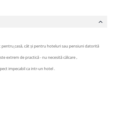
ât pentru
casă, cât și pentru hoteluri sau pensiuni datorită
ste extrem de practică - nu necesită călcare ,
spect impecabil ca intr-un hotel .