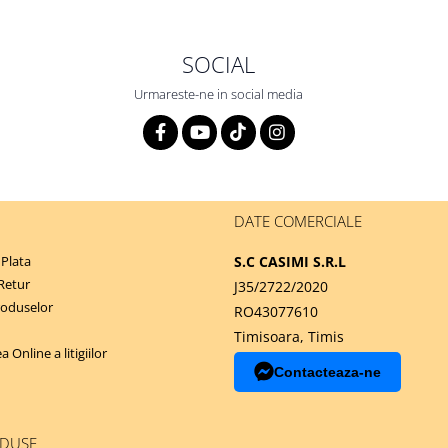
SOCIAL
Urmareste-ne in social media
DATE COMERCIALE
Plata
S.C CASIMI S.R.L
 Retur
J35/2722/2020
roduselor
RO43077610
Timisoara, Timis
 Online a litigiilor
Contacteaza-ne
ODUSE