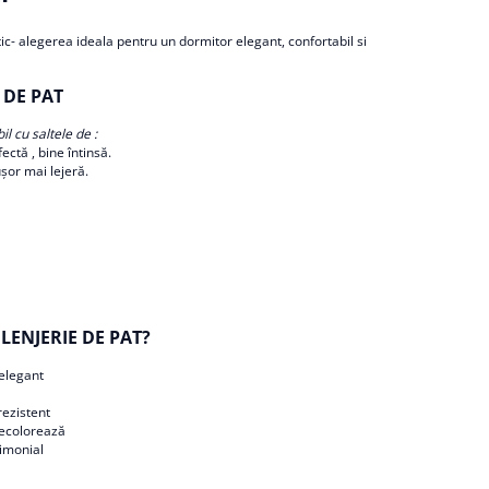
ic- alegerea ideala pentru un dormitor elegant, confortabil si
 DE PAT
l cu saltele de :
fectă , bine întinsă.
ușor mai lejeră.
LENJERIE DE PAT?
 elegant
 rezistent
 decolorează
rimonial