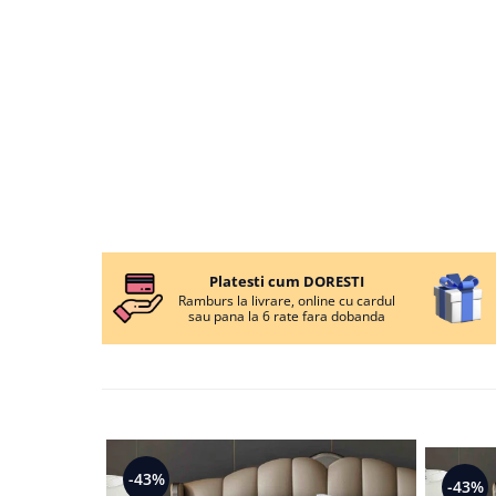
Persoane
Set Lenjerie Pat Blanita Iepure, 6
Piese, Cu Pilota Inclusa
Lenjerii De Pat Premium Collection
Set Lenjerie De Pat, 7 Piese, Cu
Pilota / Cuvertura Inclusa
Set Lenjerie De Pat Jacquard Regal,
11 Piese, Cuvertura Inclusa
Lenjerii Damasc Egiptean King Size
Lenjerii De Pat, Finet Premium, 1
Platesti cum DORESTI
Persoana
Ramburs la livrare, online cu cardul
sau pana la 6 rate fara dobanda
Lenjerii De Pat Damasc 1 Persoana
Lenjerii De Pat, Imprimeu 3D, 1
Persoana
-43%
-43%