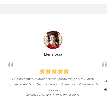
lena Suia
Anca Ni
 pentru produsele pe care le aveti,
"Lenjeriile de pat de la ei o sun
 mei au fost tare incantati de lenjeriile
un aspect foarte
Am comandat deja de mai multe 
de pat.
fac asta în vi
ag si increde Casimi.ro
Recomand cu încredere ace