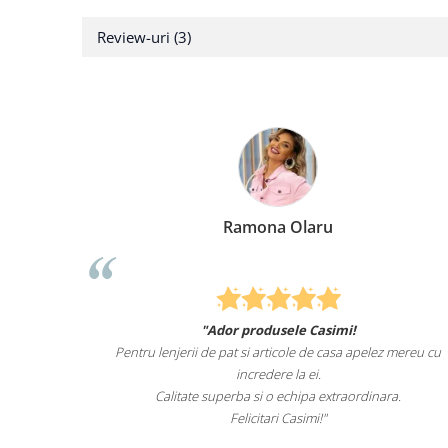
Review-uri
(3)
Ramona Olaru
E
"Ador produsele Casimi!
Felcitari oameni minunati
i de pat si articole de casa apelez mereu cu
sunteti cei mai buni. Nepotii
incredere la ei.
te superba si o echipa extraordinara.
Recomand cu dr
Felicitari Casimi!"