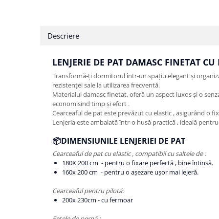
Descriere
LENJERIE DE PAT DAMASC FINETAT CU E
Transformă-ți dormitorul într-un spațiu elegant și organiza
rezistenței sale la utilizarea frecventă.
Materialul damasc finetat, oferă un aspect luxos și o senzaț
economisind timp și efort .
Cearceaful de pat este prevăzut cu elastic , asigurând o fix
Lenjeria este ambalată într-o husă practică , ideală pentru
📦DIMENSIUNILE LENJERIEI DE PAT
Cearceaful de pat cu elastic , compatibil cu saltele de :
180X 200 cm - pentru o fixare perfectă , bine întinsă.
160x 200 cm - pentru o așezare ușor mai lejeră.
Cearceaful pentru pilotă:
200x 230cm - cu fermoar
Fețele de pernă :