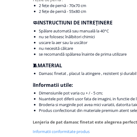
2 fețe de pernă - 70x70 cm
2 fețe de pernă - 55x80 cm
🧼INSTRUCTIUNI DE INTREȚINERE
Spălare automată sau manuală la 40°C
nu se folosesc înălbitori chimici
uscare la aer sau la uscător
nu necesită călcare
se recomandă spălarea înainte de prima utilizare
🧵MATERIAL
Damasc finetat , placut la atingere , rezistent și durabil
ℹ️Informatii utile:
Dimensiunile pot varia cu + / - 5 cm;
Nuantele pot diferii usor fata de imagini, in functie de
Broderia si marginile pot avea mici variatii, datorita tai
Produs confectionat din materiale premium atent selec
Lenjeria de pat damasc finetat este alegerea perfecta
Informatii conformitate produs