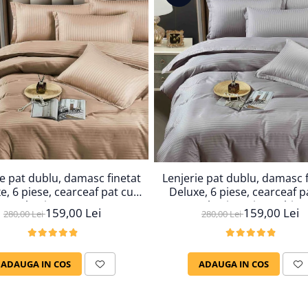
ie pat dublu, damasc finetat
Lenjerie pat dublu, damasc f
e, 6 piese, cearceaf pat cu
Deluxe, 6 piese, cearceaf p
elastic, Maro
elastic, Gri Deschis
159,00 Lei
159,00 Lei
280,00 Lei
280,00 Lei
ADAUGA IN COS
ADAUGA IN COS