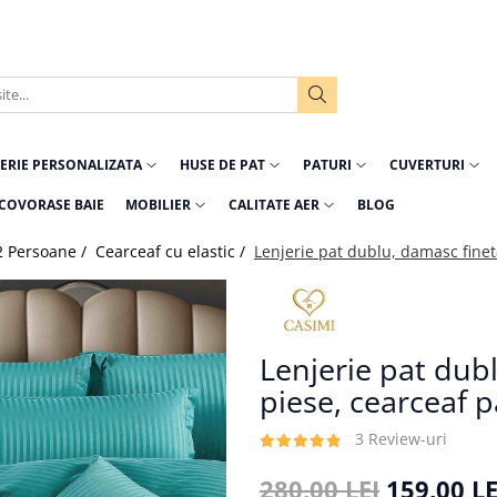
ERIE PERSONALIZATA
HUSE DE PAT
PATURI
CUVERTURI
COVORASE BAIE
MOBILIER
CALITATE AER
BLOG
2 Persoane /
Cearceaf cu elastic /
Lenjerie pat dublu, damasc fineta
Lenjerie pat dub
piese, cearceaf p
3 Review-uri
280,00 LEI
159,00 LE