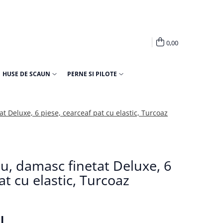
0,00
HUSE DE SCAUN
PERNE SI PILOTE
t Deluxe, 6 piese, cearceaf pat cu elastic, Turcoaz
lu, damasc finetat Deluxe, 6
at cu elastic, Turcoaz
I