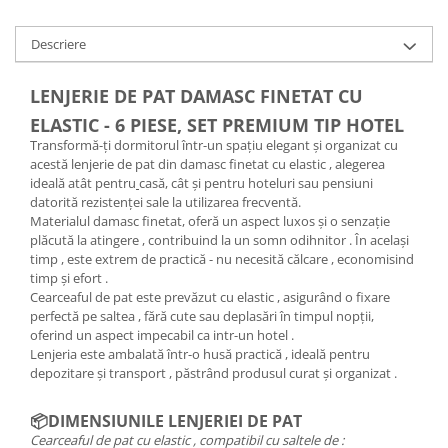
Descriere
LENJERIE DE PAT DAMASC FINETAT CU
ELASTIC - 6 PIESE, SET PREMIUM TIP HOTEL
Transformă-ți dormitorul într-un spațiu elegant și organizat cu
acestă lenjerie de pat din damasc finetat cu elastic , alegerea
ideală atât pentru
casă, cât și pentru hoteluri sau pensiuni
datorită rezistenței sale la utilizarea frecventă.
Materialul damasc finetat, oferă un aspect luxos și o senzație
plăcută la atingere , contribuind la un somn odihnitor . În același
timp , este extrem de practică - nu necesită călcare , economisind
timp și efort .
Cearceaful de pat este prevăzut cu elastic , asigurând o fixare
perfectă pe saltea , fără cute sau deplasări în timpul nopții,
oferind un aspect impecabil ca intr-un hotel .
Lenjeria este ambalată într-o husă practică , ideală pentru
depozitare și transport , păstrând produsul curat și organizat .
📦DIMENSIUNILE LENJERIEI DE PAT
Cearceaful de pat cu elastic , compatibil cu saltele de :