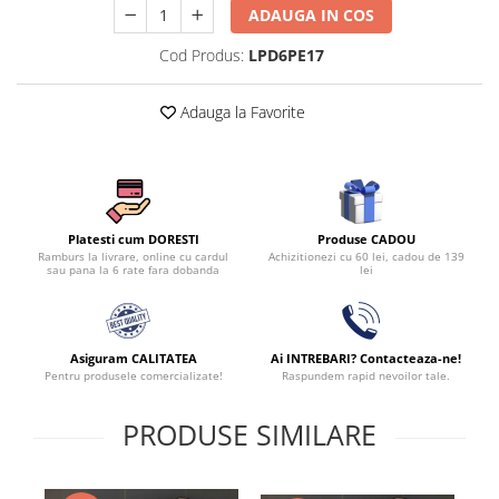
ADAUGA IN COS
Cod Produs:
LPD6PE17
Adauga la Favorite
Produse CADOU
Platesti cum DORESTI
Achizitionezi cu 60 lei, cadou de 139
Ramburs la livrare, online cu cardul
lei
sau pana la 6 rate fara dobanda
Asiguram CALITATEA
Ai INTREBARI? Contacteaza-ne!
Pentru produsele comercializate!
Raspundem rapid nevoilor tale.
PRODUSE SIMILARE