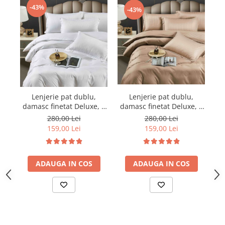
-43%
-43%
Lenjerie pat dublu,
Lenjerie pat dublu,
damasc finetat Deluxe, 6
damasc finetat Deluxe, 6
da
piese, cearceaf pat cu
piese, cearceaf pat cu
280,00 Lei
280,00 Lei
elastic, Maro
elastic, Alb
159,00 Lei
159,00 Lei
ADAUGA IN COS
ADAUGA IN COS