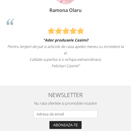
Ramona Olaru
"Ador produsele Casimi!
Pentru lenjerii de pat si articole de casa apelez mereu cu incredere la
s
ei.
Calitate superba si o echipa extraordinara.
Felicitari Casimi!"
NEWSLETTER
Nu rata ofertele si promotiile noastre