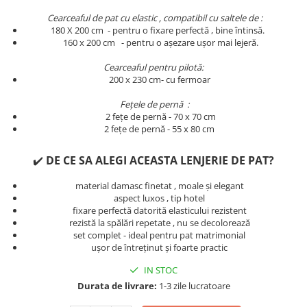
Persoane
Set Lenjerie Pat Blanita Iepure, 6
Cearceaful de pat cu elastic , compatibil cu saltele de :
180 X 200 cm - pentru o fixare perfectă , bine întinsă.
Piese, Cu Pilota Inclusa
​​​​160 x 200 cm - pentru o așezare ușor mai lejeră.
Lenjerii De Pat Premium Collection
Cearceaful pentru pilotă:
Set Lenjerie De Pat, 7 Piese, Cu
200 x 230 cm- cu fermoar
Pilota / Cuvertura Inclusa
Fețele de pernă :
Set Lenjerie De Pat Jacquard Regal,
2 fețe de pernă - 70 x 70 cm
11 Piese, Cuvertura Inclusa
2 fețe de pernă - 55 x 80 cm
Lenjerii Damasc Egiptean King Size
✔️
DE CE SA ALEGI ACEASTA LENJERIE DE PAT?
Lenjerii De Pat, Finet Premium, 1
Persoana
material damasc finetat , moale și elegant
aspect luxos , tip hotel
Lenjerii De Pat Damasc 1 Persoana
fixare perfectă datorită elasticului rezistent
Lenjerii De Pat, Imprimeu 3D, 1
rezistă la spălări repetate , nu se decolorează
Persoana
set complet - ideal pentru pat matrimonial
ușor de întreținut și foarte practic
IN STOC
Durata de livrare:
1-3 zile lucratoare