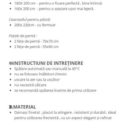
180X 200 cm - pentru o fixare perfectă , bine întinsă.
160x 200 cm - pentru o așezare ușor mai lejeră.
Cearceaful pentru pilotă:
200x 230cm - cu fermoar
Fețele de pernă :
2 fețe de pernă - 70x70 cm
2 fețe de pernă - 55x80 cm
🧼INSTRUCTIUNI DE INTREȚINERE
Spălare automată sau manuală la 40°C
nu se folosesc înălbitori chimici
uscare la aer sau la uscător
nu necesită călcare
se recomandă spălarea înainte de prima utilizare
🧵MATERIAL
Damasc finetat , placut la atingere , rezistent și durabil , ideal
pentru utilizarea frectentă , cu un aspect elegant și rafinat