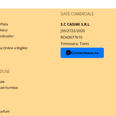
DATE COMERCIALE
Plata
S.C CASIMI S.R.L
 Retur
J35/2722/2020
roduselor
RO43077610
Timisoara, Timis
 Online a litigiilor
Contacteaza-ne
ODUSE
aie
baie bumbac
parfum