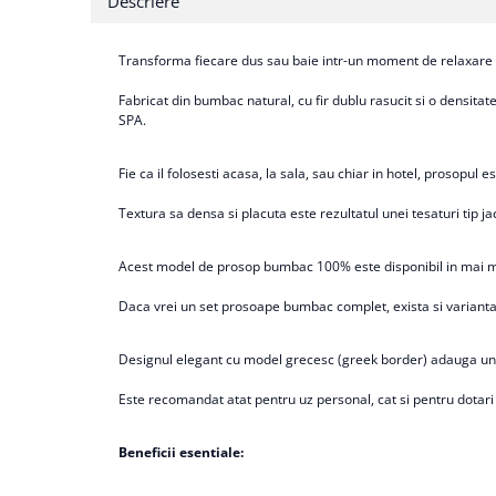
Descriere
Transforma fiecare dus sau baie intr-un moment de relaxare c
Fabricat din bumbac natural, cu fir dublu rasucit si o densit
SPA.
Fie ca il folosesti acasa, la sala, sau chiar in hotel, prosopul e
Textura sa densa si placuta este rezultatul unei tesaturi tip 
Acest model de prosop bumbac 100% este disponibil in mai mul
Daca vrei un set prosoape bumbac complet, exista si varianta 
Designul elegant cu model grecesc (greek border) adauga un pl
Este recomandat atat pentru uz personal, cat si pentru dotari
Beneficii esentiale: