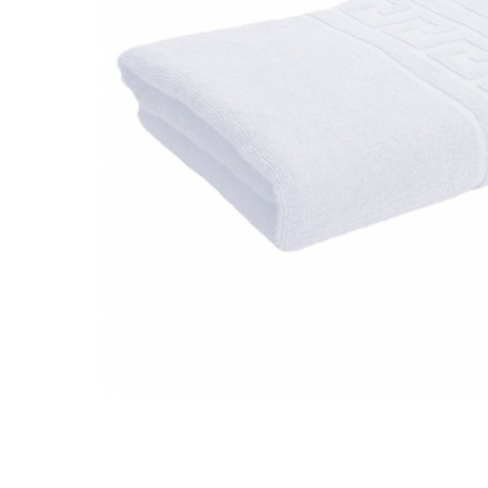
Cearceaf cu elastic
Cearceaf normal
Lenjerii De Pat Creponate
Lenjerii De Pat Bumbac Poplin 2
Persoane
Lenjerii De Pat Bumbac Poplin,
Matlasate, 2 Persoane
Lenjerii De Pat Bumbac Satinat 2
Persoane
Lenjerii De Pat Volanase
Lenjerii De Pat, Finet Premium 3D,
2 Persoane
Lenjerii De Pat Jacquard
Lenjerii De Pat Catifea
Distribuie
Lenjerii De Pat Cocolino
pe
Set Lenjerie De Pat Blana
Facebook
Artificiala De Iepure, 6 Piese, 2