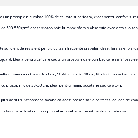
u un prosop din bumbac 100% de calitate superioara, creat pentru confort si rezi
ate de 500-550g/m², acest prosop baie bumbac ofera o absorbtie excelenta si o sen
ste suficient de rezistent pentru utilizari frecvente si spalari dese, fara sa-si piard
jacquard, ideala pentru cei care cauta un prosop moale bumbac care sa isi pastreze
te dimensiuni utile - 30x50 cm, 50x90 cm, 70x140 cm, 80x160 cm - astfel incat sa 
cu prosop mic de 30x50 cm, ideal pentru maini, bucatarie sau calatorii.
us de stil si rafinament, facand ca acest prosop sa fie perfect si ca idee de cad
 profesionale, fiind un prosop hotelier bumbac apreciat pentru calitatea sa.