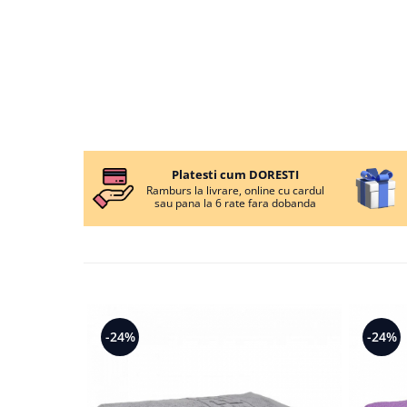
Persoane
Set Lenjerie Pat Blanita Iepure, 6
Piese, Cu Pilota Inclusa
Lenjerii De Pat Premium Collection
Set Lenjerie De Pat, 7 Piese, Cu
Pilota / Cuvertura Inclusa
Set Lenjerie De Pat Jacquard Regal,
11 Piese, Cuvertura Inclusa
Platesti cum DORESTI
Lenjerii Damasc Egiptean King Size
Ramburs la livrare, online cu cardul
sau pana la 6 rate fara dobanda
Lenjerii De Pat, Finet Premium, 1
Persoana
Lenjerii De Pat Damasc 1 Persoana
Lenjerii De Pat, Imprimeu 3D, 1
Persoana
-24%
-24%