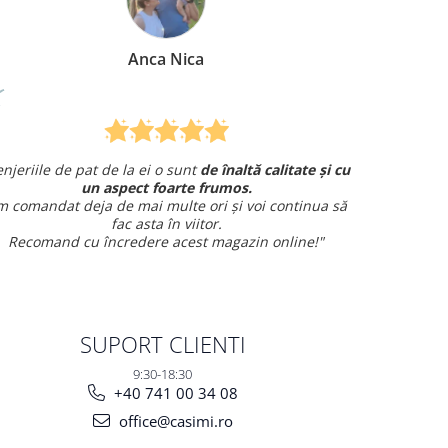
Anca Nica
le de pat de la ei o sunt
de înaltă calitate și cu
Am comandat
un aspect foarte frumos.
și am avut o într
ndat deja de mai multe ori și voi continua să
fac asta în viitor.
mand cu încredere acest magazin online!"
SUPORT CLIENTI
9:30-18:30
+40 741 00 34 08
office@casimi.ro