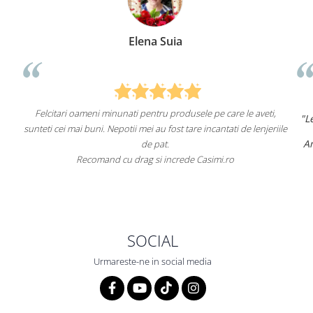
Elena Suia
Felcitari oameni minunati pentru produsele pe care le aveti,
"Lenjerii
unteti cei mai buni. Nepotii mei au fost tare incantati de lenjeriile
Am coma
de pat.
Recomand cu drag si increde Casimi.ro
Reco
SOCIAL
Urmareste-ne in social media