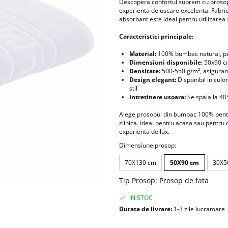
Descopera confortul suprem cu prosop
experienta de uscare excelenta. Fabric
absorbant este ideal pentru utilizarea z
Caracteristici principale:
Material:
100% bumbac natural, pen
Dimensiuni disponibile:
50x90 cm
Densitate:
500-550 g/m², asigurand 
Design elegant:
Disponibil in culo
stil
Intretinere usoara:
Se spala la 40°
Alege prosopul din bumbac 100% pentru 
zilnica. Ideal pentru acasa sau pentru 
experienta de lux.
Dimensiune prosop
:
70X130 cm
50X90 cm
30X5
Tip Prosop
:
Prosop de fata
IN STOC
Durata de livrare:
1-3 zile lucratoare