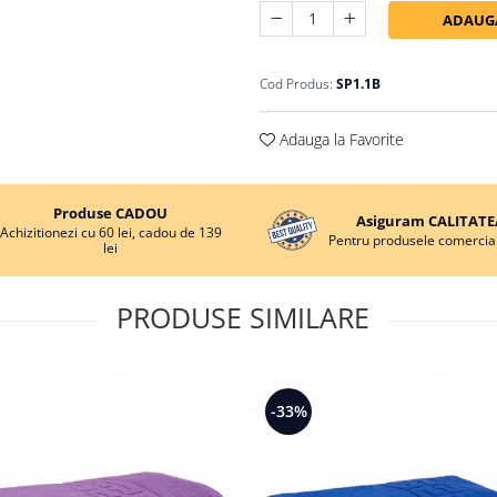
ADAUGA
Cod Produs:
SP1.1B
Adauga la Favorite
Produse CADOU
Asiguram CALITATE
Achizitionezi cu 60 lei, cadou de 139
Pentru produsele comercial
lei
PRODUSE SIMILARE
-33%