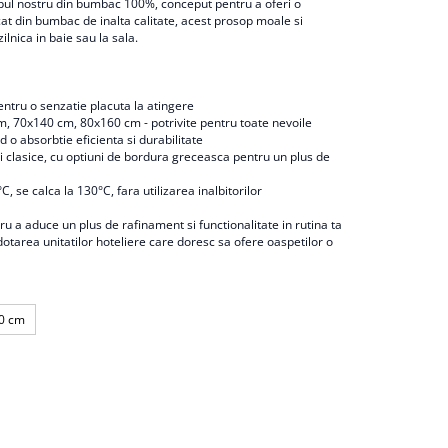
ul nostru din bumbac 100%, conceput pentru a oferi o
at din bumbac de inalta calitate, acest prosop moale si
ilnica in baie sau la sala.
tru o senzatie placuta la atingere
, 70x140 cm, 80x160 cm - potrivite pentru toate nevoile
o absorbtie eficienta si durabilitate
ri clasice, cu optiuni de bordura greceasca pentru un plus de
C, se calca la 130°C, fara utilizarea inalbitorilor
a aduce un plus de rafinament si functionalitate in rutina ta
dotarea unitatilor hoteliere care doresc sa ofere oaspetilor o
0 cm