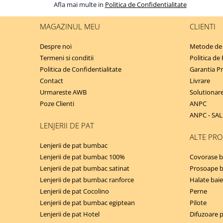
Afla mai multe in
Politica de Confidentialitate
MAGAZINUL MEU
CLIENTI
Despre noi
Metode de 
Termeni si conditii
Politica de
Politica de Confidentialitate
Garantia P
Contact
Livrare
Urmareste AWB
Solutionarea
Poze Clienti
ANPC
ANPC - SAL
LENJERII DE PAT
ALTE PR
Lenjerii de pat bumbac
Lenjerii de pat bumbac 100%
Covorase b
Lenjerii de pat bumbac satinat
Prosoape 
Lenjerii de pat bumbac ranforce
Halate baie
Lenjerii de pat Cocolino
Perne
Lenjerii de pat bumbac egiptean
Pilote
Lenjerii de pat Hotel
Difuzoare 