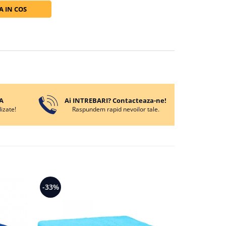
 IN COS
A
Ai INTREBARI? Contacteaza-ne!
izate!
Raspundem rapid nevoilor tale.
-33%
-24%