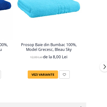
00%,
Prosop Baie din Bumbac 100%,
Prosop B
u
Model Grecesc, Bleau Sky
Mode
de la 8,00 Lei
12,00 Lei
12,00
VEZI VARIANTE
VEZ