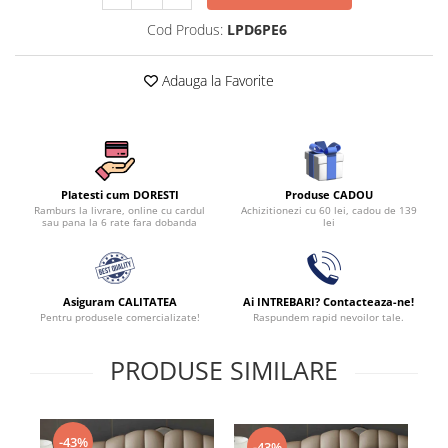
Cod Produs:
LPD6PE6
Adauga la Favorite
Produse CADOU
Platesti cum DORESTI
Achizitionezi cu 60 lei, cadou de 139
Ramburs la livrare, online cu cardul
lei
sau pana la 6 rate fara dobanda
Asiguram CALITATEA
Ai INTREBARI? Contacteaza-ne!
Pentru produsele comercializate!
Raspundem rapid nevoilor tale.
PRODUSE SIMILARE
-43%
-43%