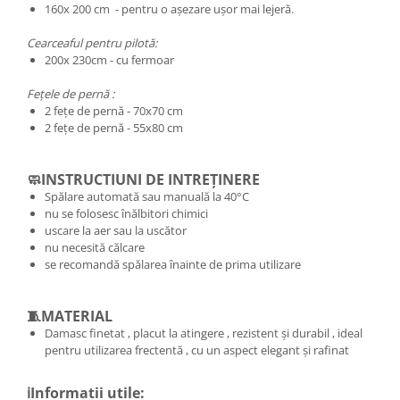
160x 200 cm - pentru o așezare ușor mai lejeră.
Cearceaful pentru pilotă:
200x 230cm - cu fermoar
Fețele de pernă :
2 fețe de pernă - 70x70 cm
2 fețe de pernă - 55x80 cm
🧼INSTRUCTIUNI DE INTREȚINERE
Spălare automată sau manuală la 40°C
nu se folosesc înălbitori chimici
uscare la aer sau la uscător
nu necesită călcare
se recomandă spălarea înainte de prima utilizare
🧵MATERIAL
Damasc finetat , placut la atingere , rezistent și durabil , ideal
pentru utilizarea frectentă , cu un aspect elegant și rafinat
ℹ️Informatii utile: