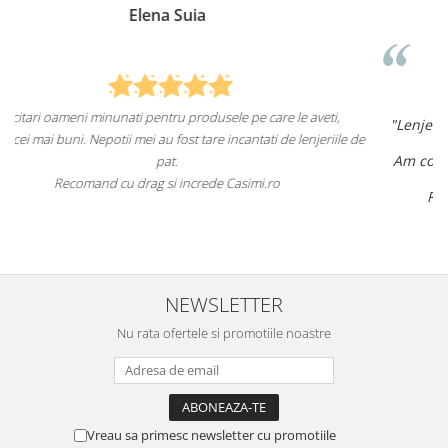
Anca Nica
e aveti,
"Lenjeriile de pat de la ei o sunt
de înaltă calitate și
lenjeriile de
aspect foarte frumos.
Am comandat deja de mai multe ori și voi continua 
asta în viitor.
Recomand cu încredere acest magazin online!
NEWSLETTER
Nu rata ofertele si promotiile noastre
Vreau sa primesc newsletter cu promotiile