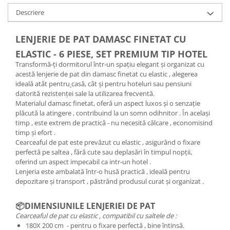
Descriere
LENJERIE DE PAT DAMASC FINETAT CU
ELASTIC - 6 PIESE, SET PREMIUM TIP HOTEL
Transformă-ți dormitorul într-un spațiu elegant și organizat cu
acestă lenjerie de pat din damasc finetat cu elastic , alegerea
ideală atât pentru
casă, cât și pentru hoteluri sau pensiuni
datorită rezistenței sale la utilizarea frecventă.
Materialul damasc finetat, oferă un aspect luxos și o senzație
plăcută la atingere , contribuind la un somn odihnitor . În același
timp , este extrem de practică - nu necesită călcare , economisind
timp și efort .
Cearceaful de pat este prevăzut cu elastic , asigurând o fixare
perfectă pe saltea , fără cute sau deplasări în timpul nopții,
oferind un aspect impecabil ca intr-un hotel .
Lenjeria este ambalată într-o husă practică , ideală pentru
depozitare și transport , păstrând produsul curat și organizat .
📦DIMENSIUNILE LENJERIEI DE PAT
Cearceaful de pat cu elastic , compatibil cu saltele de :
180X 200 cm - pentru o fixare perfectă , bine întinsă.