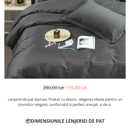
Cearceaf cu elastic
Cearceaf normal
Lenjerii De Pat Creponate
Lenjerii De Pat Bumbac Poplin 2
Persoane
Lenjerii De Pat Bumbac Poplin,
Matlasate, 2 Persoane
Lenjerii De Pat Bumbac Satinat 2
Persoane
Lenjerii De Pat Volanase
Lenjerii De Pat, Finet Premium 3D,
2 Persoane
280,00 Lei
159,00 Lei
Lenjerii De Pat Jacquard
Lenjerie de pat damasc finetat cu elastic- alegerea ideala pentru un
Lenjerii De Pat Catifea
dormitor elegant, confortabil si perfect aranjat, zi de zi.
Lenjerii De Pat Cocolino
📦DIMENSIUNILE LENJERIEI DE PAT
Set Lenjerie De Pat Blana
Artificiala De Iepure, 6 Piese, 2