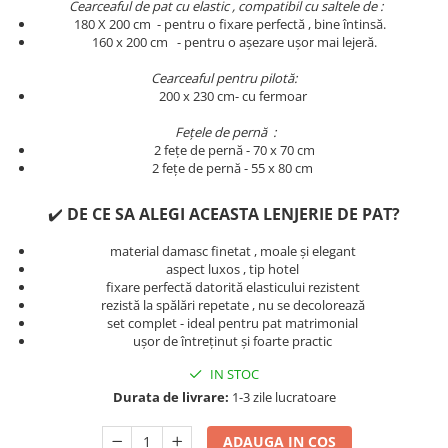
Cearceaful de pat cu elastic , compatibil cu saltele de :
Persoane
180 X 200 cm - pentru o fixare perfectă , bine întinsă.
Set Lenjerie Pat Blanita Iepure, 6
​​​​160 x 200 cm - pentru o așezare ușor mai lejeră.
Piese, Cu Pilota Inclusa
Lenjerii De Pat Premium Collection
Cearceaful pentru pilotă:
200 x 230 cm- cu fermoar
Set Lenjerie De Pat, 7 Piese, Cu
Pilota / Cuvertura Inclusa
Fețele de pernă :
2 fețe de pernă - 70 x 70 cm
Set Lenjerie De Pat Jacquard Regal,
2 fețe de pernă - 55 x 80 cm
11 Piese, Cuvertura Inclusa
Lenjerii Damasc Egiptean King Size
✔️
DE CE SA ALEGI ACEASTA LENJERIE DE PAT?
Lenjerii De Pat, Finet Premium, 1
material damasc finetat , moale și elegant
Persoana
aspect luxos , tip hotel
fixare perfectă datorită elasticului rezistent
Lenjerii De Pat Damasc 1 Persoana
rezistă la spălări repetate , nu se decolorează
Lenjerii De Pat, Imprimeu 3D, 1
set complet - ideal pentru pat matrimonial
ușor de întreținut și foarte practic
Persoana
IN STOC
Durata de livrare:
1-3 zile lucratoare
ADAUGA IN COS