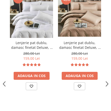
Lenjerie pat dublu,
Lenjerie pat dublu,
damasc finetat Deluxe, 6
damasc finetat Deluxe, 6
da
piese, cearceaf pat cu
piese, cearceaf pat cu
280,00 Lei
280,00 Lei
elastic, Maro
elastic, Alb
159,00 Lei
159,00 Lei
ADAUGA IN COS
ADAUGA IN COS