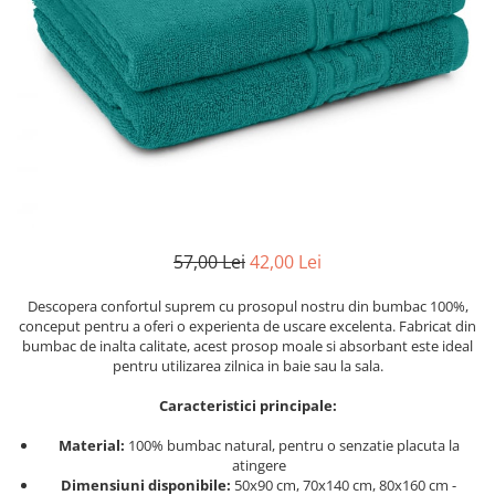
Cearceaf cu elastic
Cearceaf normal
Lenjerii De Pat Creponate
Lenjerii De Pat Bumbac Poplin 2
Persoane
Lenjerii De Pat Bumbac Poplin,
Matlasate, 2 Persoane
Lenjerii De Pat Bumbac Satinat 2
Persoane
57,00 Lei
42,00 Lei
Lenjerii De Pat Volanase
Lenjerii De Pat, Finet Premium 3D,
Descopera confortul suprem cu prosopul nostru din bumbac 100%,
conceput pentru a oferi o experienta de uscare excelenta. Fabricat din
2 Persoane
bumbac de inalta calitate, acest prosop moale si absorbant este ideal
Lenjerii De Pat Jacquard
pentru utilizarea zilnica in baie sau la sala.
Lenjerii De Pat Catifea
Caracteristici principale:
Lenjerii De Pat Cocolino
Material:
100% bumbac natural, pentru o senzatie placuta la
Set Lenjerie De Pat Blana
atingere
Dimensiuni disponibile:
50x90 cm, 70x140 cm, 80x160 cm -
Artificiala De Iepure, 6 Piese, 2