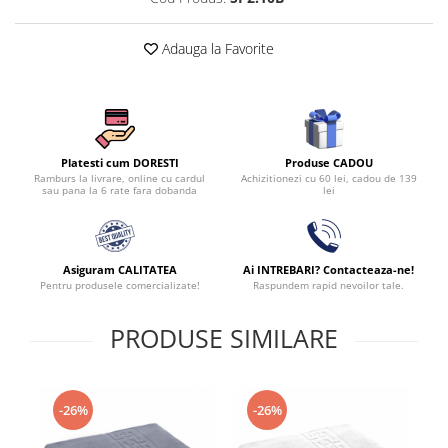
Adauga la Favorite
Produse CADOU
Platesti cum DORESTI
Achizitionezi cu 60 lei, cadou de 139
Ramburs la livrare, online cu cardul
lei
sau pana la 6 rate fara dobanda
Asiguram CALITATEA
Ai INTREBARI? Contacteaza-ne!
Pentru produsele comercializate!
Raspundem rapid nevoilor tale.
PRODUSE SIMILARE
-26%
-26%