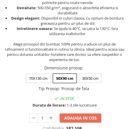
potrivite pentru toate nevoile
Persoane
Set Lenjerie Pat Blanita Iepure, 6
Densitate:
500-550 g/m², asigurand o absorbtie eficienta si
Piese, Cu Pilota Inclusa
durabilitate
Design elegant:
Disponibil in culori clasice, cu optiuni de bordura
Lenjerii De Pat Premium Collection
greceasca pentru un plus de stil
Intretinere usoara:
Se spala la 40°C, se calca la 130°C, fara
Set Lenjerie De Pat, 7 Piese, Cu
utilizarea inalbitorilor
Pilota / Cuvertura Inclusa
Alege prosopul din bumbac 100% pentru a aduce un plus de
Set Lenjerie De Pat Jacquard Regal,
rafinament si functionalitate in rutina ta zilnica. Ideal pentru acasa sau
11 Piese, Cuvertura Inclusa
pentru dotarea unitatilor hoteliere care doresc sa ofere oaspetilor o
experienta de lux.
Lenjerii Damasc Egiptean King Size
Dimensiune prosop
:
Lenjerii De Pat, Finet Premium, 1
Persoana
70X130 cm
50X90 cm
30X50 cm
Lenjerii De Pat Damasc 1 Persoana
Tip Prosop
:
Prosop de fata
Lenjerii De Pat, Imprimeu 3D, 1
Persoana
IN STOC
Durata de livrare:
1-3 zile lucratoare
ADAUGA IN COS
Cod Produs:
SP2.10B