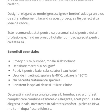
calatorii.
Designul elegant cu model grecesc (greek border) adauga un plus
de stil si rafinament, facand ca acest prosop sa fie perfect si ca
idee de cadou.
Este recomandat atat pentru uz personal, cat si pentru dotari
profesionale, fiind un prosop hotelier bumbac apreciat pentru
calitatea sa.
Beneficii esentiale:
Prosop 100% bumbac, moale si absorbant
Densitate mare: 500-550g/m²
Potrivit pentru baie, sala, calatorii sau hotel
Usor de intretinut: spalare la 40°C, calcare la 130°C
Nu necesita tratamente speciale
Rezistent la spalari dese si utilizari zilnice
Daca esti in cautarea unui prosop alb bumbac sau a unui set
complet care combina utilitatea cu eleganta, acest produs este
alegerea ideala. Investeste in calitate si confort - pielea ta iti va
multumi dupa fiecare folosire.