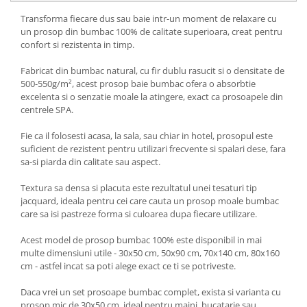
Transforma fiecare dus sau baie intr-un moment de relaxare cu
un prosop din bumbac 100% de calitate superioara, creat pentru
confort si rezistenta in timp.
Fabricat din bumbac natural, cu fir dublu rasucit si o densitate de
500-550g/m², acest prosop baie bumbac ofera o absorbtie
excelenta si o senzatie moale la atingere, exact ca prosoapele din
centrele SPA.
Fie ca il folosesti acasa, la sala, sau chiar in hotel, prosopul este
suficient de rezistent pentru utilizari frecvente si spalari dese, fara
sa-si piarda din calitate sau aspect.
Textura sa densa si placuta este rezultatul unei tesaturi tip
jacquard, ideala pentru cei care cauta un prosop moale bumbac
care sa isi pastreze forma si culoarea dupa fiecare utilizare.
Acest model de prosop bumbac 100% este disponibil in mai
multe dimensiuni utile - 30x50 cm, 50x90 cm, 70x140 cm, 80x160
cm - astfel incat sa poti alege exact ce ti se potriveste.
Daca vrei un set prosoape bumbac complet, exista si varianta cu
prosop mic de 30x50 cm, ideal pentru maini, bucatarie sau