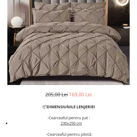
Cearceaf cu elastic
Cearceaf normal
Lenjerii De Pat Creponate
Lenjerii De Pat Bumbac Poplin 2
Persoane
Lenjerii De Pat Bumbac Poplin,
Matlasate, 2 Persoane
Lenjerii De Pat Bumbac Satinat 2
Persoane
Lenjerii De Pat Volanase
Lenjerii De Pat, Finet Premium 3D,
2 Persoane
205,00 Lei
169,00 Lei
Lenjerii De Pat Jacquard
📦
DIMENSIUNILE LENJERIEI
Lenjerii De Pat Catifea
-Cearceaful pentru pat :
Lenjerii De Pat Cocolino
230x250 cm
Set Lenjerie De Pat Blana
-Cearceaful pentru pilotă:
Artificiala De Iepure, 6 Piese, 2