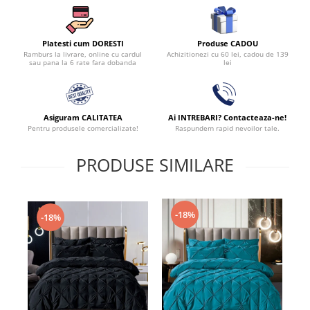
Produse CADOU
Platesti cum DORESTI
Achizitionezi cu 60 lei, cadou de 139
Ramburs la livrare, online cu cardul
lei
sau pana la 6 rate fara dobanda
Asiguram CALITATEA
Ai INTREBARI? Contacteaza-ne!
Pentru produsele comercializate!
Raspundem rapid nevoilor tale.
PRODUSE SIMILARE
-18%
-18%