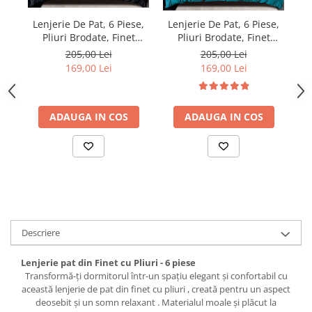
Lenjerie De Pat, 6 Piese,
Lenjerie De Pat, 6 Piese,
Le
Pliuri Brodate, Finet
Pliuri Brodate, Finet
Premium - Negru
Premium - Turcoaz
205,00 Lei
205,00 Lei
169,00 Lei
169,00 Lei
ADAUGA IN COS
ADAUGA IN COS
Descriere
Lenjerie pat din Finet cu Pliuri - 6 piese
Transformă-ți dormitorul într-un spațiu elegant și confortabil cu
această lenjerie de pat din finet cu pliuri , creată pentru un aspect
deosebit și un somn relaxant . Materialul moale și plăcut la