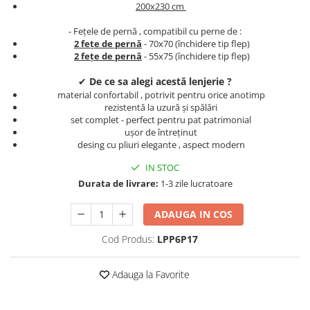
200x230 cm
Persoane
Set Lenjerie Pat Blanita Iepure, 6
Piese, Cu Pilota Inclusa
- Fețele de pernă , compatibil cu perne de :
2 fețe de pernă
- 70x70 (închidere tip flep)
Lenjerii De Pat Premium Collection
2 fețe de pernă
- 55x75 (închidere tip flep)
Set Lenjerie De Pat, 7 Piese, Cu
✔
De ce sa alegi acestă lenjerie ?
Pilota / Cuvertura Inclusa
material confortabil , potrivit pentru orice anotimp
rezistentă la uzură și spălări
Set Lenjerie De Pat Jacquard Regal,
set complet - perfect pentru pat patrimonial
11 Piese, Cuvertura Inclusa
ușor de întreținut
Lenjerii Damasc Egiptean King Size
desing cu pliuri elegante , aspect modern
Lenjerii De Pat, Finet Premium, 1
IN STOC
Persoana
Durata de livrare:
1-3 zile lucratoare
Lenjerii De Pat Damasc 1 Persoana
ADAUGA IN COS
Lenjerii De Pat, Imprimeu 3D, 1
Persoana
Cod Produs:
LPP6P17
Adauga la Favorite