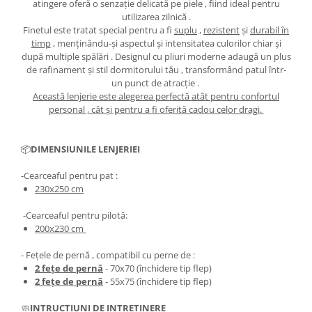
atingere oferă o senzație delicată pe piele , fiind ideal pentru
utilizarea zilnică .
Finetul este tratat special pentru a fi
suplu
,
rezistent
și
durabil în
timp
, menținându-și aspectul și intensitatea culorilor chiar și
după multiple spălări . Designul cu pliuri moderne adaugă un plus
de rafinament și stil dormitorului tău , transformând patul într-
un punct de atracție .
Această lenjerie este alegerea perfectă atât pentru confortul
personal , cât și pentru a fi oferită cadou celor dragi.
📦
DIMENSIUNILE LENJERIEI
-Cearceaful pentru pat :
230x250 cm
-Cearceaful pentru pilotă:
200x230 cm
- Fețele de pernă , compatibil cu perne de :
2 fețe de pernă
- 70x70 (închidere tip flep)
2 fețe de pernă
- 55x75 (închidere tip flep)
🧼
INTRUCTIUNI DE INTREȚINERE