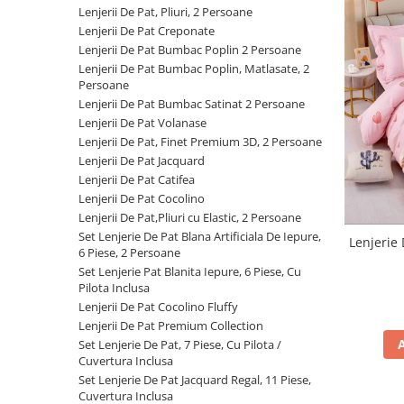
Cearceaf cu elastic
Lenjerii De Pat, Pliuri, 2 Persoane
Lenjerii De Pat Creponate
Cearceaf normal
Lenjerii De Pat Bumbac Poplin 2 Persoane
Lenjerii De Pat Creponate
Lenjerii De Pat Bumbac Poplin, Matlasate, 2
Lenjerii De Pat Bumbac Poplin 2
Persoane
Persoane
Lenjerii De Pat Bumbac Satinat 2 Persoane
Lenjerii De Pat Volanase
Lenjerii De Pat Bumbac Poplin,
Lenjerii De Pat, Finet Premium 3D, 2 Persoane
Matlasate, 2 Persoane
Lenjerii De Pat Jacquard
Lenjerii De Pat Bumbac Satinat 2
Lenjerii De Pat Catifea
Persoane
Lenjerii De Pat Cocolino
Lenjerii De Pat,Pliuri cu Elastic, 2 Persoane
Lenjerii De Pat Volanase
Set Lenjerie De Pat Blana Artificiala De Iepure,
Lenjerie 
Lenjerii De Pat, Finet Premium 3D,
6 Piese, 2 Persoane
2 Persoane
Set Lenjerie Pat Blanita Iepure, 6 Piese, Cu
Pilota Inclusa
Lenjerii De Pat Jacquard
Lenjerii De Pat Cocolino Fluffy
Lenjerii De Pat Catifea
Lenjerii De Pat Premium Collection
Set Lenjerie De Pat, 7 Piese, Cu Pilota /
Lenjerii De Pat Cocolino
Cuvertura Inclusa
Set Lenjerie De Pat Blana
Set Lenjerie De Pat Jacquard Regal, 11 Piese,
Cuvertura Inclusa
Artificiala De Iepure, 6 Piese, 2