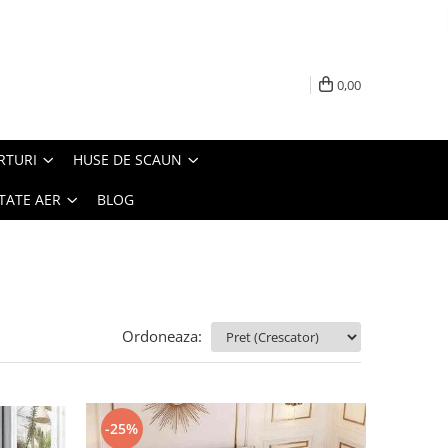
0,00
RTURI
HUSE DE SCAUN
TATE AER
BLOG
Ordoneaza:
-25%