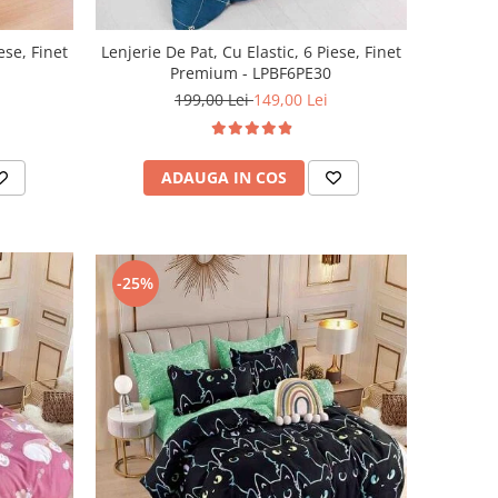
ese, Finet
Lenjerie De Pat, Cu Elastic, 6 Piese, Finet
Premium - LPBF6PE30
199,00 Lei
149,00 Lei
ADAUGA IN COS
-25%