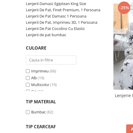
Lenjerii Damasc Egiptean King Size
Persoane
Set Lenjerie Pat Blanita Iepure, 6
-25%
Lenjerii De Pat, Finet Premium, 1 Persoana
Piese, Cu Pilota Inclusa
Lenjerii De Pat Damasc 1 Persoana
Lenjerii De Pat Premium Collection
Lenjerii De Pat, Imprimeu 3D, 1 Persoana
Lenjerii De Pat Cocolino Cu Elastic
Set Lenjerie De Pat, 7 Piese, Cu
Lenjerii de pat bumbac
Pilota / Cuvertura Inclusa
Set Lenjerie De Pat Jacquard Regal,
CULOARE
11 Piese, Cuvertura Inclusa
Lenjerii Damasc Egiptean King Size
Lenjerii De Pat, Finet Premium, 1
Imprimeu
(66)
Persoana
Alb
(19)
Multicolor
(19)
Lenjerii De Pat Damasc 1 Persoana
Gri
(15)
Lenjerii De Pat, Imprimeu 3D, 1
Lenjerie 
Albastru
(14)
Persoana
TIP MATERIAL
Verde
(10)
Roz
Bumbac
(9)
(82)
Maro
(5)
Turcoaz
(4)
TIP CEARCEAF
Mov
(3)