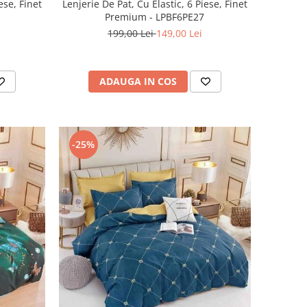
ese, Finet
Lenjerie De Pat, Cu Elastic, 6 Piese, Finet
Premium - LPBF6PE27
199,00 Lei
149,00 Lei
ADAUGA IN COS
-25%