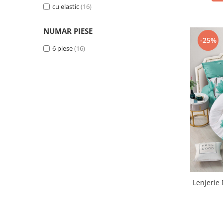
cu elastic
(16)
Galben
(3)
Negru
(3)
NUMAR PIESE
Portocaliu
(2)
-25%
Bej
(1)
6 piese
(16)
Rosu
(1)
Lenjerie 