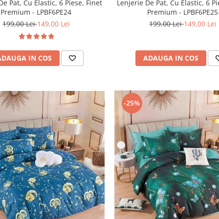
Lenjerie De Pat, Cu Elastic, 6 Pi
De Pat, Cu Elastic, 6 Piese, Finet
Premium - LPBF6PE25
Premium - LPBF6PE24
199,00 Lei
149,00 Lei
199,00 Lei
149,00 Lei
ADAUGA IN COS
ADAUGA IN COS
-25%