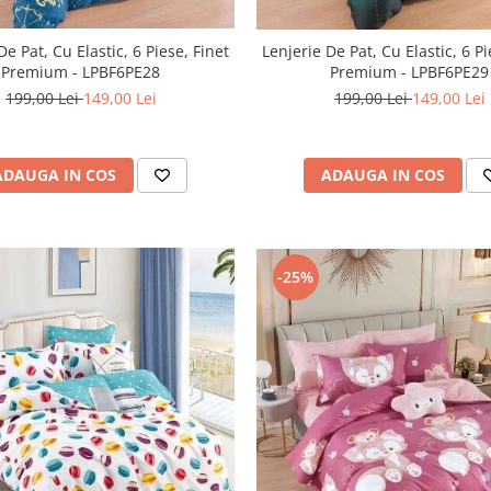
De Pat, Cu Elastic, 6 Piese, Finet
Lenjerie De Pat, Cu Elastic, 6 Pi
Premium - LPBF6PE28
Premium - LPBF6PE29
199,00 Lei
149,00 Lei
199,00 Lei
149,00 Lei
ADAUGA IN COS
ADAUGA IN COS
-25%