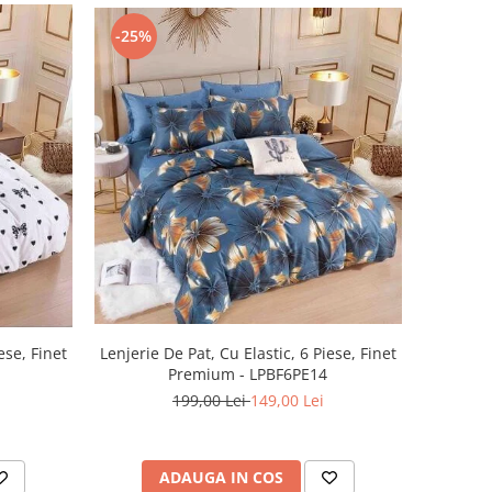
-25%
ese, Finet
Lenjerie De Pat, Cu Elastic, 6 Piese, Finet
Premium - LPBF6PE14
199,00 Lei
149,00 Lei
ADAUGA IN COS