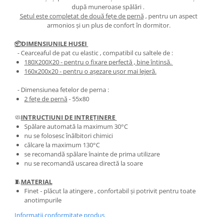
după muneroase spălări .
Setul este completat de două fețe de pernă
, pentru un aspect
armonios și un plus de confort în dormitor.
📦DIMENSIUNILE HUSEI
- Cearceaful de pat cu elastic , compatibil cu saltele de :
180X200X20
- pentru o fixare perfectă , bine întinsă.
​​​​160x200x20
- pentru o așezare ușor mai lejeră.
- Dimensiunea fetelor de perna :
2 fețe de pernă
- 55x80
🧼
INTRUCTIUNI DE INTREȚINERE
Spălare automată la maximum 30°C
nu se folosesc înălbitori chimici
călcare la maximum 130°C
se recomandă spălare înainte de prima utilizare
nu se recomandă uscarea directă la soare
🧵
MATERIAL
Finet - plăcut la atingere , confortabil și potrivit pentru toate
anotimpurile
Informatii conformitate produs