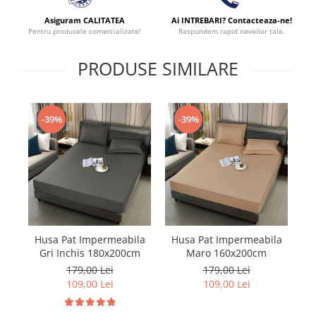
Asiguram CALITATEA
Ai INTREBARI? Contacteaza-ne!
Pentru produsele comercializate!
Raspundem rapid nevoilor tale.
PRODUSE SIMILARE
-39%
-39%
Husa Pat Impermeabila
Husa Pat Impermeabila
H
Gri Inchis 180x200cm
Maro 160x200cm
179,00 Lei
179,00 Lei
109,00 Lei
109,00 Lei