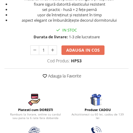
Persoane
fixare sigură datorită elasticului rezistent
Set Lenjerie Pat Blanita Iepure, 6
set practic - husă + 2 fețe pernă
Piese, Cu Pilota Inclusa
ușor de întreținut și rezistent în timp
aspect elegant ce îmbunătățește decorul dormitorului
Lenjerii De Pat Premium Collection
IN STOC
Set Lenjerie De Pat, 7 Piese, Cu
Durata de livrare:
1-3 zile lucratoare
Pilota / Cuvertura Inclusa
Set Lenjerie De Pat Jacquard Regal,
ADAUGA IN COS
11 Piese, Cuvertura Inclusa
Cod Produs:
HP53
Lenjerii Damasc Egiptean King Size
Lenjerii De Pat, Finet Premium, 1
Adauga la Favorite
Persoana
Lenjerii De Pat Damasc 1 Persoana
Lenjerii De Pat, Imprimeu 3D, 1
Persoana
Produse CADOU
Platesti cum DORESTI
Achizitionezi cu 60 lei, cadou de 139
Ramburs la livrare, online cu cardul
lei
sau pana la 6 rate fara dobanda