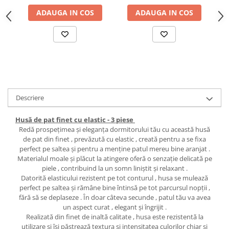
ADAUGA IN COS
ADAUGA IN COS
Descriere
Husă de pat finet cu elastic - 3 piese
Redă prospețimea și eleganța dormitorului tău cu această husă
de pat din finet , prevăzută cu elastic , creată pentru a se fixa
perfect pe saltea și pentru a menține patul mereu bine aranjat .
Materialul moale și plăcut la atingere oferă o senzație delicată pe
piele , contribuind la un somn liniștit și relaxant .
Datorită elasticului rezistent pe tot conturul , husa se mulează
perfect pe saltea și rămâne bine întinsă pe tot parcursul nopții ,
fără să se deplaseze . În doar câteva secunde , patul tău va avea
un aspect curat , elegant și îngrijit .
Realizată din finet de inaltă calitate , husa este rezistentă la
utilizare și își păstrează textura și intensitatea culorilor chiar și