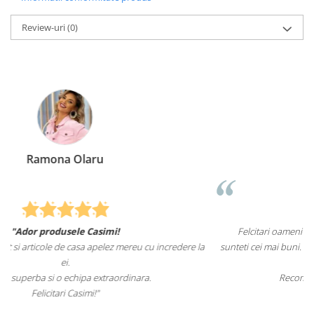
Review-uri
(0)
Elena Suia
Felcitari oameni minunati pentru produsele pe care le aveti,
ere la
sunteti cei mai buni. Nepotii mei au fost tare incantati de lenjeriile d
pat.
Recomand cu drag si increde Casimi.ro