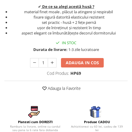
Persoane
✔
De ce sa alegi acestă husă ?
Set Lenjerie Pat Blanita Iepure, 6
material finet moale , plăcut la atingere și respirabil
Piese, Cu Pilota Inclusa
fixare sigură datorită elasticului rezistent
Lenjerii De Pat Premium Collection
set practic - husă + 2 fețe pernă
ușor de întreținut și rezistent în timp
Set Lenjerie De Pat, 7 Piese, Cu
aspect elegant ce îmbunătățește decorul dormitorului
Pilota / Cuvertura Inclusa
IN STOC
Set Lenjerie De Pat Jacquard Regal,
Durata de livrare:
1-3 zile lucratoare
11 Piese, Cuvertura Inclusa
Lenjerii Damasc Egiptean King Size
ADAUGA IN COS
Lenjerii De Pat, Finet Premium, 1
Cod Produs:
HP69
Persoana
Lenjerii De Pat Damasc 1 Persoana
Adauga la Favorite
Lenjerii De Pat, Imprimeu 3D, 1
Persoana
Produse CADOU
Platesti cum DORESTI
Achizitionezi cu 60 lei, cadou de 139
Ramburs la livrare, online cu cardul
lei
sau pana la 6 rate fara dobanda