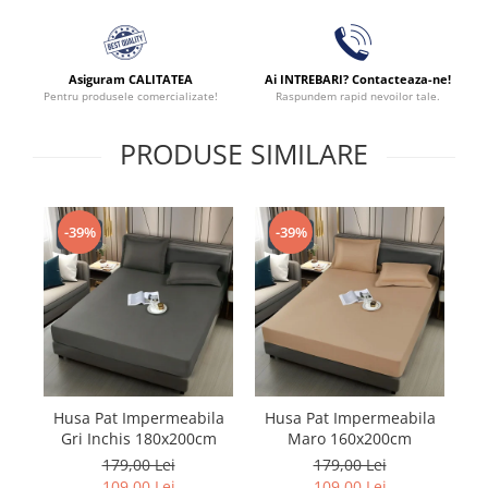
Asiguram CALITATEA
Ai INTREBARI? Contacteaza-ne!
Pentru produsele comercializate!
Raspundem rapid nevoilor tale.
PRODUSE SIMILARE
-39%
-39%
Husa Pat Impermeabila
Husa Pat Impermeabila
H
Gri Inchis 180x200cm
Maro 160x200cm
179,00 Lei
179,00 Lei
109,00 Lei
109,00 Lei