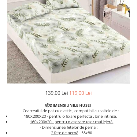
Cearceaf cu elastic
Cearceaf normal
Lenjerii De Pat Creponate
Lenjerii De Pat Bumbac Poplin 2
Persoane
Lenjerii De Pat Bumbac Poplin,
Matlasate, 2 Persoane
Lenjerii De Pat Bumbac Satinat 2
Persoane
Lenjerii De Pat Volanase
Lenjerii De Pat, Finet Premium 3D,
2 Persoane
139,00 Lei
119,00 Lei
Lenjerii De Pat Jacquard
📦DIMENSIUNILE HUSEI
Lenjerii De Pat Catifea
- Cearceaful de pat cu elastic , compatibil cu saltele de :
180X200X20
- pentru o fixare perfectă , bine întinsă.
Lenjerii De Pat Cocolino
​​​​160x200x20
- pentru o așezare ușor mai lejeră.
- Dimensiunea fetelor de perna :
Set Lenjerie De Pat Blana
2 fețe de pernă
- 55x80
Artificiala De Iepure, 6 Piese, 2