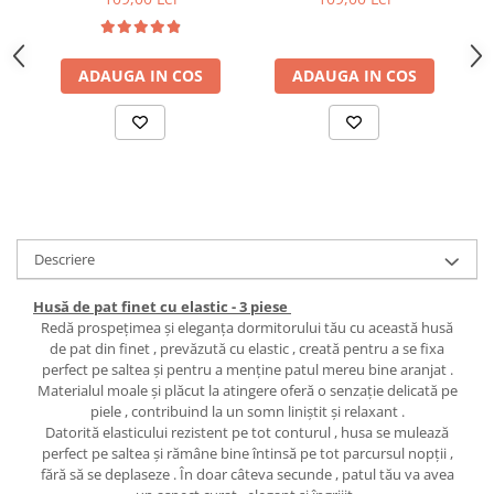
ADAUGA IN COS
ADAUGA IN COS
Descriere
Husă de pat finet cu elastic - 3 piese
Redă prospețimea și eleganța dormitorului tău cu această husă
de pat din finet , prevăzută cu elastic , creată pentru a se fixa
perfect pe saltea și pentru a menține patul mereu bine aranjat .
Materialul moale și plăcut la atingere oferă o senzație delicată pe
piele , contribuind la un somn liniștit și relaxant .
Datorită elasticului rezistent pe tot conturul , husa se mulează
perfect pe saltea și rămâne bine întinsă pe tot parcursul nopții ,
fără să se deplaseze . În doar câteva secunde , patul tău va avea