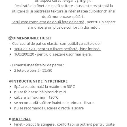
un aspect curat , elegant și îngrijit .
Realizată din finet de inaltă calitate , husa este rezistentă la
utilizare și își păstrează textura și intensitatea culorilor chiar și
după muneroase spălări .
Setul este completat de două fețe de pernă
, pentru un aspect
armonios și un plus de confort în dormitor.
📦DIMENSIUNILE HUSEI
- Cearceaful de pat cu elastic , compatibil cu saltele de :
180X200X20
- pentru o fixare perfectă , bine întinsă.
​​​​160x200x20
- pentru o așezare ușor mai lejeră.
- Dimensiunea fetelor de perna :
2 fețe de pernă
- 55x80
🧼
INTRUCTIUNI DE INTREȚINERE
Spălare automată la maximum 30°C
nu se folosesc înălbitori chimici
călcare la maximum 130°C
se recomandă spălare înainte de prima utilizare
nu se recomandă uscarea directă la soare
🧵
MATERIAL
Finet - plăcut la atingere , confortabil și potrivit pentru toate