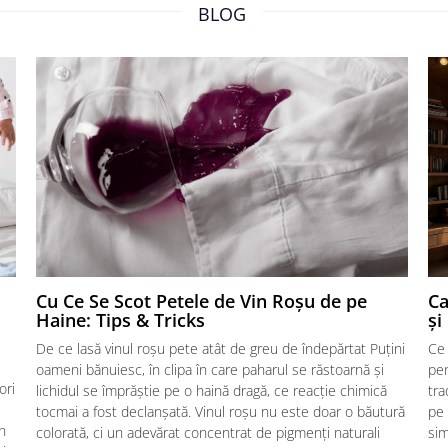
BLOG
Cu Ce Se Scot Petele de Vin Roșu de pe
Ca
Haine: Tips & Tricks
și
De ce lasă vinul roșu pete atât de greu de îndepărtat Puțini
Ce 
oameni bănuiesc, în clipa în care paharul se răstoarnă și
pen
ori
lichidul se împrăștie pe o haină dragă, ce reacție chimică
tra
tocmai a fost declanșată. Vinul roșu nu este doar o băutură
pe 
n
colorată, ci un adevărat concentrat de pigmenți naturali
sim