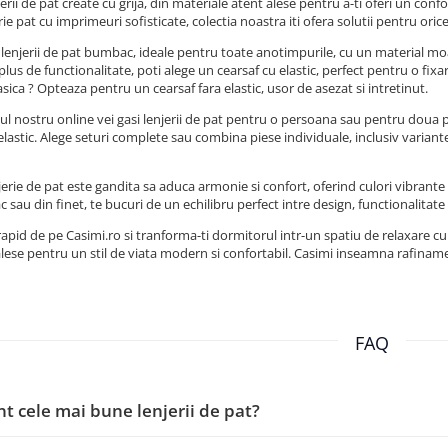
jerii de pat create cu grija, din materiale atent alese pentru a-ti oferi un con
rie pat cu imprimeuri sofisticate, colectia noastra iti ofera solutii pentru oric
enjerii de pat bumbac, ideale pentru toate anotimpurile, cu un material moale
lus de functionalitate, poti alege un cearsaf cu elastic, perfect pentru o fixa
asica ? Opteaza pentru un cearsaf fara elastic, usor de asezat si intretinut.
l nostru online vei gasi lenjerii de pat pentru o persoana sau pentru doua p
elastic. Alege seturi complete sau combina piese individuale, inclusiv variant
jerie de pat este gandita sa aduca armonie si confort, oferind culori vibrante si
sau din finet, te bucuri de un echilibru perfect intre design, functionalitate 
id de pe Casimi.ro si tranforma-ti dormitorul intr-un spatiu de relaxare cu lenj
lese pentru un stil de viata modern si confortabil. Casimi inseamna rafinamen
FAQ
nt cele mai bune lenjerii de pat?