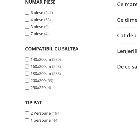
NUMAR PIESE
Ce mate
Cappuccino
(2)
Caramiziu
(2)
6 piese
(241)
Ce dime
Peach Gold
(2)
4 piese
(53)
Rosu inchis
(1)
3 piese
(9)
Bleau
(1)
7 piese
(4)
Cat de 
Mustar
(1)
Somon
(1)
COMPATIBIL CU SALTEA
Lenjeri
Rosu intens
(1)
140x200cm
(280)
BORDO
(1)
De ce sa
160x200cm
(258)
Antracit
(1)
180x200cm
(238)
Roz pudra
(1)
200x200
(53)
250x250
(4)
TIP PAT
2 Persoane
(194)
1 persoana
(44)