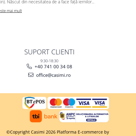
in). Născut din necesitatea de a face față iernilor...
în doar o se
este mai mult
Citeste mai m
SUPORT CLIENTI
9:30-18:30
+40 741 00 34 08
office@casimi.ro
©Copyright Casimi 2026
Platforma E-commerce by