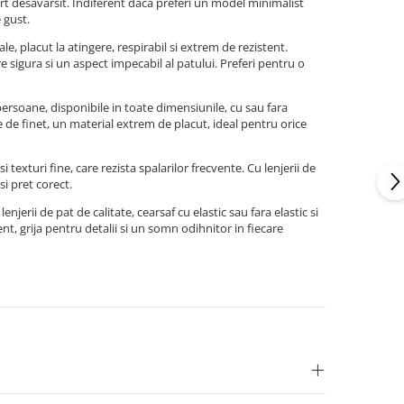
fort desavarsit. Indiferent daca preferi un model minimalist
e gust.
, placut la atingere, respirabil si extrem de rezistent.
re sigura si un aspect impecabil al patului. Preferi pentru o
ersoane, disponibile in toate dimensiunile, cu sau fara
e de finet, un material extrem de placut, ideal pentru orice
 texturi fine, care rezista spalarilor frecvente. Cu lenjerii de
si pret corect.
erii de pat de calitate, cearsaf cu elastic sau fara elastic si
t, grija pentru detalii si un somn odihnitor in fiecare