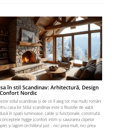
sa în stil Scandinav: Arhitectură, Design
Cu Ce Se
 Confort Nordic
Haine, Le
este stilul scandinav și de ce îl aleg tot mai mulți români
De ce este 
tru casa lor Stilul scandinav este o filozofie de viață
formează ele
dusă în spații luminoase, calde și funcționale, construită
calmantă a u
conceptele hygge (confort intim și savurarea clipelor
dimineții. D
ple) și lagom (echilibrul just - nici prea mult, nici prea
atât de mult