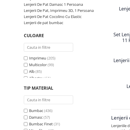
Persoane
Lenjerii De Pat Damasc 1 Persoana
Set Lenjerie Pat Blanita Iepure, 6
Lenje
Lenjerii De Pat, Imprimeu 3D, 1 Persoana
Piese, Cu Pilota Inclusa
Lenjerii De Pat Cocolino Cu Elastic
Lenjerii De Pat Premium Collection
Lenjerii de pat bumbac
Set Lenjerie De Pat, 7 Piese, Cu
Set Len
CULOARE
Pilota / Cuvertura Inclusa
11 
Set Lenjerie De Pat Jacquard Regal,
11 Piese, Cuvertura Inclusa
Imprimeu
(205)
Lenjeri
Lenjerii Damasc Egiptean King Size
Multicolor
(99)
Lenjerii De Pat, Finet Premium, 1
Alb
(85)
Persoana
Albastru
(61)
Lenjerii De Pat Damasc 1 Persoana
Gri
(54)
L
TIP MATERIAL
Roz
(41)
Lenjerii De Pat, Imprimeu 3D, 1
Verde
(34)
Persoana
Crem
(29)
Bumbac
(436)
Maro
(27)
Lenjerii
Damasc
(57)
Rosu
(27)
Bumbac Finet
(31)
Turcoaz
(27)
Lenjeriile 