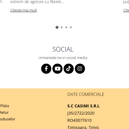
i,
extrem de agresivi cu fibrele...
puț
Citeste mai mult
Cit
SOCIAL
Urmareste-ne in social media
DATE COMERCIALE
Plata
S.C CASIMI S.R.L
 Retur
J35/2722/2020
roduselor
RO43077610
Timisoara, Timis