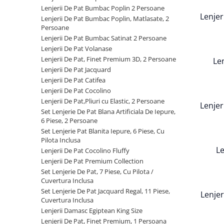
Cearceaf cu elastic
Lenjerii De Pat Bumbac Poplin 2 Persoane
Lenjer
Cearceaf normal
Lenjerii De Pat Bumbac Poplin, Matlasate, 2
Persoane
Lenjerii De Pat Creponate
Lenjerii De Pat Bumbac Satinat 2 Persoane
Lenjerii De Pat Bumbac Poplin 2
Lenjerii De Pat Volanase
Persoane
Lenjerii De Pat, Finet Premium 3D, 2 Persoane
Le
Lenjerii De Pat Jacquard
Lenjerii De Pat Bumbac Poplin,
Lenjerii De Pat Catifea
Matlasate, 2 Persoane
Lenjerii De Pat Cocolino
Lenjerii De Pat Bumbac Satinat 2
Lenjerii De Pat,Pliuri cu Elastic, 2 Persoane
Lenjer
Persoane
Set Lenjerie De Pat Blana Artificiala De Iepure,
6 Piese, 2 Persoane
Lenjerii De Pat Volanase
Set Lenjerie Pat Blanita Iepure, 6 Piese, Cu
Lenjerii De Pat, Finet Premium 3D,
Pilota Inclusa
2 Persoane
Le
Lenjerii De Pat Cocolino Fluffy
Lenjerii De Pat Premium Collection
Lenjerii De Pat Jacquard
Set Lenjerie De Pat, 7 Piese, Cu Pilota /
Lenjerii De Pat Catifea
Cuvertura Inclusa
Set Lenjerie De Pat Jacquard Regal, 11 Piese,
Lenjeri
Lenjerii De Pat Cocolino
Cuvertura Inclusa
Set Lenjerie De Pat Blana
Lenjerii Damasc Egiptean King Size
Artificiala De Iepure, 6 Piese, 2
Lenjerii De Pat, Finet Premium, 1 Persoana