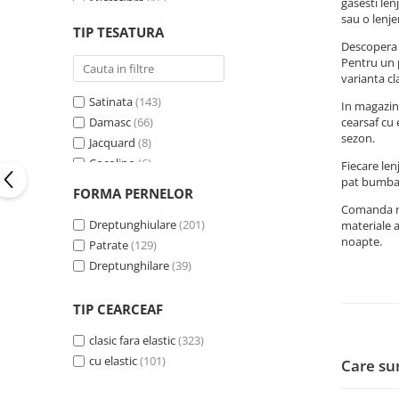
Microfibra
(15)
gasesti len
Mov
(23)
sau o lenje
Catifea
(13)
Bej
(23)
TIP TESATURA
Jacquard
(9)
Negru
(23)
Descopera l
Pentru un p
Blana artificiala
(8)
Galben
(14)
varianta cl
Portocaliu
(8)
Satinata
(143)
In magazinu
Gri inchis
(6)
cearsaf cu 
Damasc
(66)
Gri deschis
(5)
sezon.
Jacquard
(8)
Roz deschis
(4)
Cocolino
(6)
Fiecare len
Lila
(4)
pat bumbac 
Microfibra
(5)
Vernil
(4)
FORMA PERNELOR
Pufoasa cocolino
(2)
Comanda rap
Bleumarin
(3)
Dreptunghiulare
(201)
materiale a
MOV DESCHIS
(3)
noapte.
Patrate
(129)
Kaki
(3)
Dreptunghilare
(39)
Roz inchis
(3)
Verde smarald
(3)
TIP CEARCEAF
VERDE DESCHIS
(2)
Albastru petrol
(2)
clasic fara elastic
(323)
MOV INCHIS
(2)
cu elastic
(101)
Care su
Roz pudrat
(2)
VERDE INCHIS
(2)