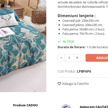
actuale ale pieței, iar culorile rafin
dormitoritorului dumneavoastră. Tr
Dimeniuni lenjerie :
Cearceaf pat: 230x250 cm;
Cearceaf pilota: 200x230 cm;
Fata perna: 55x80 cm ( 2 buc);
Fata perna: 70x70 cm ( 2 buc);
IN STOC
Durata de livrare:
1-3 zile lucrato
ADAUG
Cod Produs:
LPBF6P6
Adauga la Favorite
Produse CADOU
Asiguram CALITA