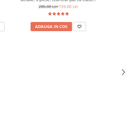
Gri Inchis
280,00 Lei
159,00 Lei
280,
ADAUGA IN COS
ADAU