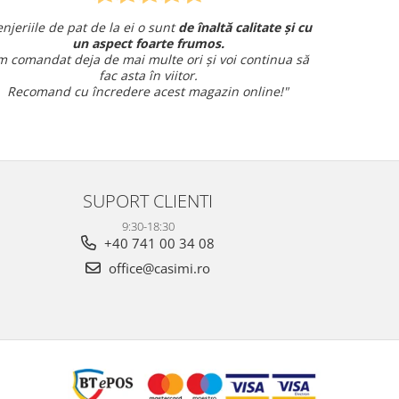
te și cu
Am comandat o lenjerie de pat pentru cadou
și am avut o întrebare și
am primit un răspuns rapid și
inua să
amabil.
Sunt foarte mulțumită!
e!"
SUPORT CLIENTI
9:30-18:30
+40 741 00 34 08
office@casimi.ro