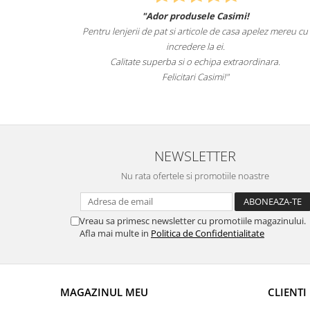
e Casimi!
Felcitari oameni minunati pentru produsele p
e de casa apelez mereu cu
sunteti cei mai buni. Nepotii mei au fost ta
 ei.
lenjeriile de pat.
ipa extraordinara.
Recomand cu drag si increde Cas
simi!"
NEWSLETTER
Nu rata ofertele si promotiile noastre
Vreau sa primesc newsletter cu promotiile magazinului.
Afla mai multe in
Politica de Confidentialitate
MAGAZINUL MEU
CLIENTI