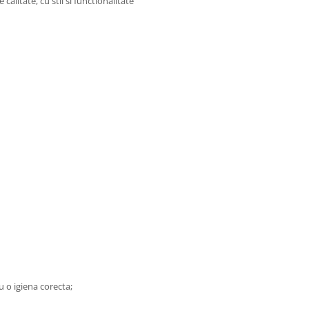
 calitate, cu stil si functionalitate
 o igiena corecta;