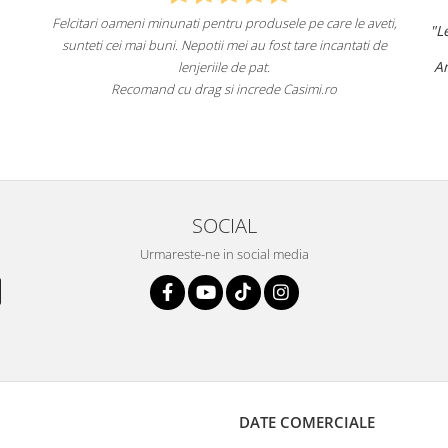
e care le aveti,
"Lenjeriile de pat de la ei o sunt
de înaltă calita
re incantati de
un aspect foarte frumos.
Am comandat deja de mai multe ori și voi cont
fac asta în viitor.
imi.ro
Recomand cu încredere acest magazin onlin
SOCIAL
Urmareste-ne in social media
DATE COMERCIALE