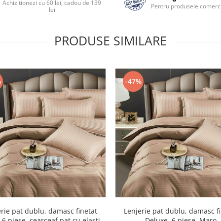
Achizitionezi cu 60 lei, cadou de 139
Pentru produsele comerci
lei
PRODUSE SIMILARE
%
-47%
rie pat dublu, damasc finetat
Lenjerie pat dublu, damasc f
 6 piese, cearceaf pat cu elastic,
Deluxe, 6 piese, Maro