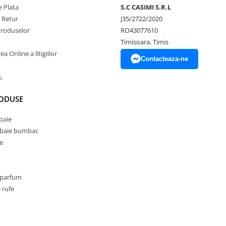
 Plata
S.C CASIMI S.R.L
e Retur
J35/2722/2020
Produselor
RO43077610
Timisoara, Timis
a Online a litigiilor
Contacteaza-ne
L
RODUSE
baie
 baie bumbac
e
 parfum
 rufe