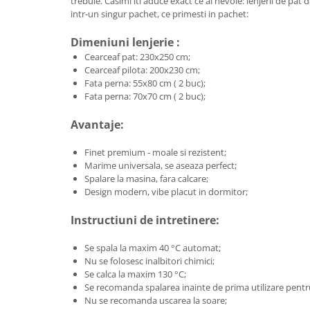
trebuie. Casimi iti aduce exact ce ai nevoie: lenjerii de pat de
intr-un singur pachet, ce primesti in pachet:
Dimeniuni lenjerie :
Cearceaf pat: 230x250 cm;
Cearceaf pilota: 200x230 cm;
Fata perna: 55x80 cm ( 2 buc);
Fata perna: 70x70 cm ( 2 buc);
Avantaje:
Finet premium - moale si rezistent;
Marime universala, se aseaza perfect;
Spalare la masina, fara calcare;
Design modern, vibe placut in dormitor;
Instructiuni de intretinere:
Se spala la maxim 40 °C automat;
Nu se folosesc inalbitori chimici;
Se calca la maxim 130 °C;
Se recomanda spalarea inainte de prima utilizare pentru
Nu se recomanda uscarea la soare;