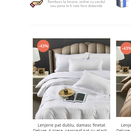
Ramburs la livrare, online cu cardul
Persoane
sau pana la 6 rate fara dobanda
Set Lenjerie Pat Blanita Iepure, 6
Piese, Cu Pilota Inclusa
Lenjerii De Pat Premium Collection
Set Lenjerie De Pat, 7 Piese, Cu
Pilota / Cuvertura Inclusa
-43%
Set Lenjerie De Pat Jacquard Regal,
-43
11 Piese, Cuvertura Inclusa
Lenjerii Damasc Egiptean King Size
Lenjerii De Pat, Finet Premium, 1
Persoana
Lenjerii De Pat Damasc 1 Persoana
Lenjerii De Pat, Imprimeu 3D, 1
Persoana
Lenjerie pat dublu, damasc finetat
Lenje
Deluxe, 6 piese, cearceaf pat cu elastic,
Deluxe,