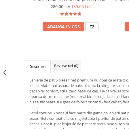
Alb
280,00 Lei
159,00 Lei
ADAUGA IN COS
Review-uri
(0)
Descriere
Lenjeria de pat 6 piese finet premium nu doar ca arata gro
iti face viata mai usoara. Moale, placuta la atingere si usor 
daca vrei confort, stil si zero batai de cap. Fie ca vrei sa s
doar sa dormi mai bine (mult mai bine), lenjeria asta isi fac
nu se sifoneaza si e gata de folosit oricand - fara calcat, fara
Setul contine 6 piese si face parte din gama de lenjerii pat p
sezon. Este compatibila cu majoritatea tipurilor de paturi si 
decor. Daca iti plac lenjeriile de pat care arata bine si se si