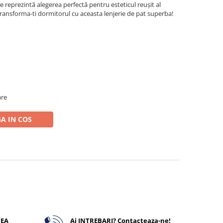
ate reprezintă alegerea perfectă pentru esteticul reușit al
ansforma-ti dormitorul cu aceasta lenjerie de pat superba!
are
A IN COS
TEA
Ai INTREBARI? Contacteaza-ne!