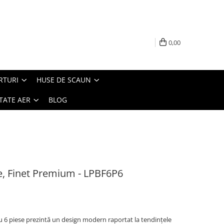
0,00
RTURI
HUSE DE SCAUN
TATE AER
BLOG
se, Finet Premium - LPBF6P6
u 6 piese prezintă un design modern raportat la tendințele