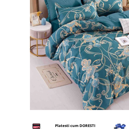
Cearceaf cu elastic
Cearceaf normal
Lenjerii De Pat Creponate
Lenjerii De Pat Bumbac Poplin 2
Persoane
Lenjerii De Pat Bumbac Poplin,
Matlasate, 2 Persoane
Lenjerii De Pat Bumbac Satinat 2
Persoane
Lenjerii De Pat Volanase
Lenjerii De Pat, Finet Premium 3D,
2 Persoane
Lenjerii De Pat Jacquard
Lenjerii De Pat Catifea
Lenjerii De Pat Cocolino
Distribuie
pe
Set Lenjerie De Pat Blana
Platesti cum DORESTI
Facebook
Artificiala De Iepure, 6 Piese, 2