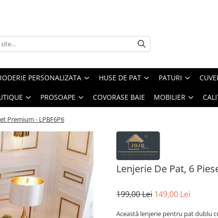
RODERIE PERSONALIZATA
HUSE DE PAT
PATURI
CUVE
UTIQUE
PROSOAPE
COVORASE BAIE
MOBILIER
CALI
Finet Premium - LPBF6P6
Lenjerie De Pat, 6 Pie
199,00 Lei
149,00 Lei
Această lenjerie pentru pat dublu c