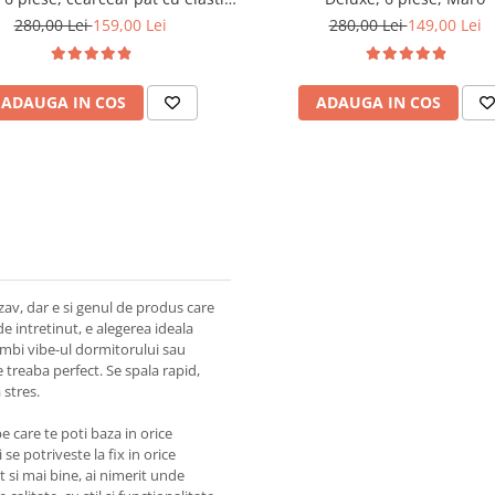
Maro
280,00 Lei
159,00 Lei
280,00 Lei
149,00 Lei
ADAUGA IN COS
ADAUGA IN COS
zav, dar e si genul de produs care
de intretinut, e alegerea ideala
chimbi vibe-ul dormitorului sau
e treaba perfect. Se spala rapid,
 stres.
e care te poti baza in orice
se potriveste la fix in orice
mt si mai bine, ai nimerit unde