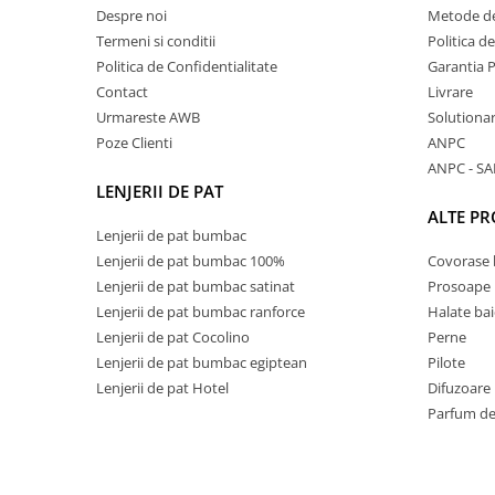
Despre noi
Metode de
Termeni si conditii
Politica d
Politica de Confidentialitate
Garantia 
Contact
Livrare
Urmareste AWB
Solutionare
Poze Clienti
ANPC
ANPC - SA
LENJERII DE PAT
ALTE P
Lenjerii de pat bumbac
Lenjerii de pat bumbac 100%
Covorase 
Lenjerii de pat bumbac satinat
Prosoape
Lenjerii de pat bumbac ranforce
Halate bai
Lenjerii de pat Cocolino
Perne
Lenjerii de pat bumbac egiptean
Pilote
Lenjerii de pat Hotel
Difuzoare
Parfum de