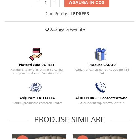
ADAUGA IN COS
Cod Produs:
LPD6PE3
Adauga la Favorite
Produse CADOU
Platesti cum DORESTI
Achizitionezi cu 60 lei, cadou de 139
Ramburs la livrare, online cu cardul
lei
sau pana la 6 rate fara dobanda
Asiguram CALITATEA
Ai INTREBARI? Contacteaza-ne!
Pentru produsele comercializate!
Raspundem rapid nevoilor tale.
PRODUSE SIMILARE