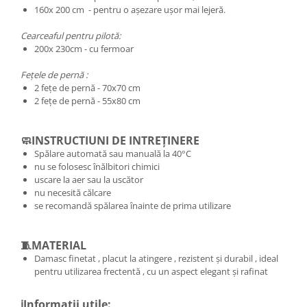
160x 200 cm - pentru o așezare ușor mai lejeră.
Cearceaful pentru pilotă:
200x 230cm - cu fermoar
Fețele de pernă :
2 fețe de pernă - 70x70 cm
2 fețe de pernă - 55x80 cm
🧼INSTRUCTIUNI DE INTREȚINERE
Spălare automată sau manuală la 40°C
nu se folosesc înălbitori chimici
uscare la aer sau la uscător
nu necesită călcare
se recomandă spălarea înainte de prima utilizare
🧵MATERIAL
Damasc finetat , placut la atingere , rezistent și durabil , ideal
pentru utilizarea frectentă , cu un aspect elegant și rafinat
ℹ️Informatii utile: