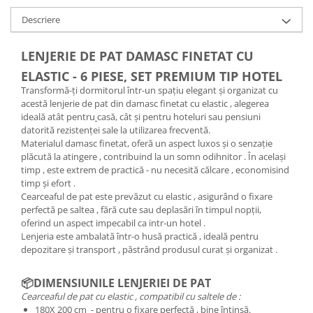
Descriere
LENJERIE DE PAT DAMASC FINETAT CU
ELASTIC - 6 PIESE, SET PREMIUM TIP HOTEL
Transformă-ți dormitorul într-un spațiu elegant și organizat cu
acestă lenjerie de pat din damasc finetat cu elastic , alegerea
ideală atât pentru
casă, cât și pentru hoteluri sau pensiuni
datorită rezistenței sale la utilizarea frecventă.
Materialul damasc finetat, oferă un aspect luxos și o senzație
plăcută la atingere , contribuind la un somn odihnitor . În același
timp , este extrem de practică - nu necesită călcare , economisind
timp și efort .
Cearceaful de pat este prevăzut cu elastic , asigurând o fixare
perfectă pe saltea , fără cute sau deplasări în timpul nopții,
oferind un aspect impecabil ca intr-un hotel .
Lenjeria este ambalată într-o husă practică , ideală pentru
depozitare și transport , păstrând produsul curat și organizat .
📦DIMENSIUNILE LENJERIEI DE PAT
Cearceaful de pat cu elastic , compatibil cu saltele de :
180X 200 cm - pentru o fixare perfectă , bine întinsă.