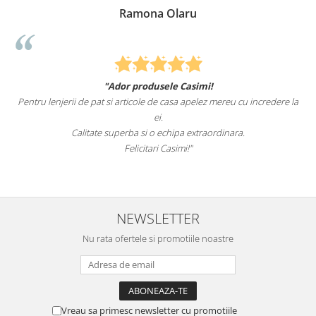
Ramona Olaru
"Ador produsele Casimi!
Felcitari oameni minun
 si articole de casa apelez mereu cu incredere la
sunteti cei mai buni. Nepoti
ei.
 superba si o echipa extraordinara.
Recomand cu
Felicitari Casimi!"
NEWSLETTER
Nu rata ofertele si promotiile noastre
Vreau sa primesc newsletter cu promotiile