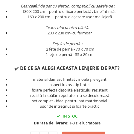
Persoane
Cearceaful de pat cu elastic , compatibil cu saltele de :
Set Lenjerie Pat Blanita Iepure, 6
180 X 200 cm - pentru o fixare perfectă , bine întinsă.
Piese, Cu Pilota Inclusa
​​​​160 x 200 cm - pentru o așezare ușor mai lejeră.
Lenjerii De Pat Premium Collection
Cearceaful pentru pilotă:
Set Lenjerie De Pat, 7 Piese, Cu
200 x 230 cm- cu fermoar
Pilota / Cuvertura Inclusa
Fețele de pernă :
Set Lenjerie De Pat Jacquard Regal,
2 fețe de pernă - 70 x 70 cm
11 Piese, Cuvertura Inclusa
2 fețe de pernă - 55 x 80 cm
Lenjerii Damasc Egiptean King Size
✔️
DE CE SA ALEGI ACEASTA LENJERIE DE PAT?
Lenjerii De Pat, Finet Premium, 1
Persoana
material damasc finetat , moale și elegant
aspect luxos , tip hotel
Lenjerii De Pat Damasc 1 Persoana
fixare perfectă datorită elasticului rezistent
rezistă la spălări repetate , nu se decolorează
Lenjerii De Pat, Imprimeu 3D, 1
set complet - ideal pentru pat matrimonial
Persoana
ușor de întreținut și foarte practic
IN STOC
Durata de livrare:
1-3 zile lucratoare