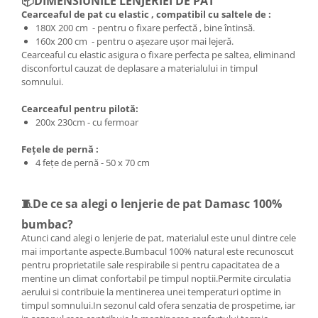
📦DIMENSIUNILE LENJERIEI DE PAT
Cearceaful de pat cu elastic , compatibil cu saltele de :
180X 200 cm - pentru o fixare perfectă , bine întinsă.
160x 200 cm - pentru o așezare ușor mai lejeră.
Cearceaful cu elastic asigura o fixare perfecta pe saltea, eliminand
disconfortul cauzat de deplasare a materialului in timpul
somnului.
Cearceaful pentru pilotă:
200x 230cm - cu fermoar
Fețele de pernă :
4 fețe de pernă - 50 x 70 cm
🧵De ce sa alegi o lenjerie de pat Damasc 100%
bumbac?
Atunci cand alegi o lenjerie de pat, materialul este unul dintre cele
mai importante aspecte.Bumbacul 100% natural este recunoscut
pentru proprietatile sale respirabile si pentru capacitatea de a
mentine un climat confortabil pe timpul noptii.Permite circulatia
aerului si contribuie la mentinerea unei temperaturi optime in
timpul somnului.In sezonul cald ofera senzatia de prospetime, iar