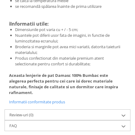
se calca la temperatura medie
se recomandă spălarea înainte de prima utilizare
ℹ️Informatii utile:
Dimensiunile pot varia cu + / - 5 cm;
Nuantele pot diferii usor fata de imagini, in functie de
luminozitatea ecranului;
Broderia si marginile pot avea mici variatii, datorita taieturii
materialului;
Produs confectionat din materiale premium atent
selectionate pentru confort si durabilitate;
Aceasta lenjerie de pat Damasc 100% Bumbac este
alegerea perfecta pentru cei care isi dorec materiale
naturale, finisaje de calitate si un dormitor care inspira
rafinament.
Informatii conformitate produs
Review-uri
(0)
FAQ