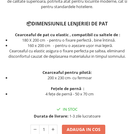
de calitate superioara, potrivita atat pentru locuinte moderne, cat si
Persoane
pentru standardele hoteliere.
Set Lenjerie Pat Blanita Iepure, 6
Piese, Cu Pilota Inclusa
Lenjerii De Pat Premium Collection
📦DIMENSIUNILE LENJERIEI DE PAT
Set Lenjerie De Pat, 7 Piese, Cu
Cearceaful de pat cu elastic , compatibil cu saltele de :
Pilota / Cuvertura Inclusa
180 X 200 cm - pentru o fixare perfectă , bine întinsă.
​​​​160 x 200 cm - pentru o așezare ușor mai lejeră.
Set Lenjerie De Pat Jacquard Regal,
Cearceaful cu elastic asigura o fixare perfecta pe saltea, eliminand
11 Piese, Cuvertura Inclusa
disconfortul cauzat de deplasarea materialului in timpul somnului.
Lenjerii Damasc Egiptean King Size
Lenjerii De Pat, Finet Premium, 1
Cearceaful pentru pilotă:
Persoana
200 x 230 cm- cu fermoar
Lenjerii De Pat Damasc 1 Persoana
Fețele de pernă :
4 fețe de pernă - 50 x 70 cm
Lenjerii De Pat, Imprimeu 3D, 1
Persoana
IN STOC
Durata de livrare:
1-3 zile lucratoare
ADAUGA IN COS