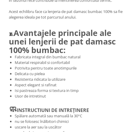
in sezonul rece contribuie la mentinerea confortului termic.
Acest echilibru face ca lenjeria de pat damasc bumbac 100% sa fie
alegerea ideala pe tot parcursul anului.
Avantajele principale ale
🧵
unei lenjerii de pat damasc
100% bumbac:
Fabricata integral din bumbac natural
Material respirabil si confortabil
Potrivita pentru toate anotimpurile
Delicata cu pielea
Rezistenta ridicata la utilizare
Aspect elegant si rafinat
Isi pastreaza forma si textura in timp
Usor de intretinut
🧼
INSTRUCTIUNI DE INTREȚINERE
Spălare automată sau manuală la 30°C
nu se folosesc înălbitori chimici
uscare la aer sau la uscător