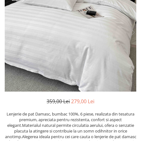
Cearceaf cu elastic
Cearceaf normal
Lenjerii De Pat Creponate
Lenjerii De Pat Bumbac Poplin 2
Persoane
Lenjerii De Pat Bumbac Poplin,
Matlasate, 2 Persoane
Lenjerii De Pat Bumbac Satinat 2
Persoane
Lenjerii De Pat Volanase
Lenjerii De Pat, Finet Premium 3D,
2 Persoane
359,00 Lei
279,00 Lei
Lenjerii De Pat Jacquard
Lenjerii De Pat Catifea
Lenjerie de pat Damasc, bumbac 100%, 6 piese, realizata din tesatura
premium, apreciata pentru rezistenta, confort si aspect
Lenjerii De Pat Cocolino
elegant.Materialul natural permite circulatia aerului, ofera o senzatie
placuta la atingere si contribuie la un somn odihnitor in orice
Set Lenjerie De Pat Blana
anotimp.Alegerea ideala pentru cei care cauta o lenjerie de pat damasc
Artificiala De Iepure, 6 Piese, 2