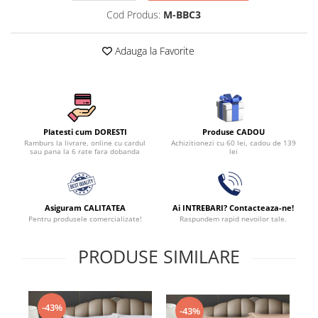
Cod Produs:
M-BBC3
Adauga la Favorite
Produse CADOU
Platesti cum DORESTI
Achizitionezi cu 60 lei, cadou de 139
Ramburs la livrare, online cu cardul
lei
sau pana la 6 rate fara dobanda
Asiguram CALITATEA
Ai INTREBARI? Contacteaza-ne!
Pentru produsele comercializate!
Raspundem rapid nevoilor tale.
PRODUSE SIMILARE
-43%
-43%