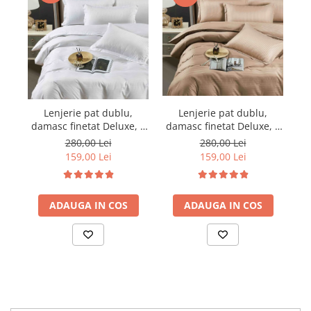
Lenjerie pat dublu,
Lenjerie pat dublu,
damasc finetat Deluxe, 6
damasc finetat Deluxe, 6
da
piese, cearceaf pat cu
piese, cearceaf pat cu
280,00 Lei
280,00 Lei
elastic, Maro
elastic, Alb
159,00 Lei
159,00 Lei
ADAUGA IN COS
ADAUGA IN COS