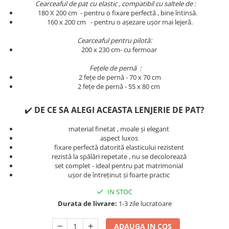
Cearceaful de pat cu elastic , compatibil cu saltele de :
Persoane
Set Lenjerie Pat Blanita Iepure, 6
180 X 200 cm - pentru o fixare perfectă , bine întinsă.
​​​​160 x 200 cm - pentru o așezare ușor mai lejeră.
Piese, Cu Pilota Inclusa
Lenjerii De Pat Premium Collection
Cearceaful pentru pilotă:
200 x 230 cm- cu fermoar
Set Lenjerie De Pat, 7 Piese, Cu
Pilota / Cuvertura Inclusa
Fețele de pernă :
2 fețe de pernă - 70 x 70 cm
Set Lenjerie De Pat Jacquard Regal,
2 fețe de pernă - 55 x 80 cm
11 Piese, Cuvertura Inclusa
Lenjerii Damasc Egiptean King Size
✔️
DE CE SA ALEGI ACEASTA LENJERIE DE PAT?
Lenjerii De Pat, Finet Premium, 1
material finetat , moale și elegant
Persoana
aspect luxos
fixare perfectă datorită elasticului rezistent
Lenjerii De Pat Damasc 1 Persoana
rezistă la spălări repetate , nu se decolorează
Lenjerii De Pat, Imprimeu 3D, 1
set complet - ideal pentru pat matrimonial
Persoana
ușor de întreținut și foarte practic
IN STOC
Durata de livrare:
1-3 zile lucratoare
ADAUGA IN COS