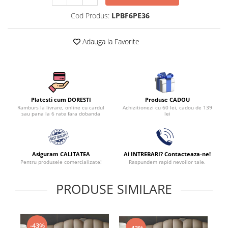
Cod Produs:
LPBF6PE36
Adauga la Favorite
Produse CADOU
Platesti cum DORESTI
Achizitionezi cu 60 lei, cadou de 139
Ramburs la livrare, online cu cardul
lei
sau pana la 6 rate fara dobanda
Asiguram CALITATEA
Ai INTREBARI? Contacteaza-ne!
Pentru produsele comercializate!
Raspundem rapid nevoilor tale.
PRODUSE SIMILARE
-43%
-43%