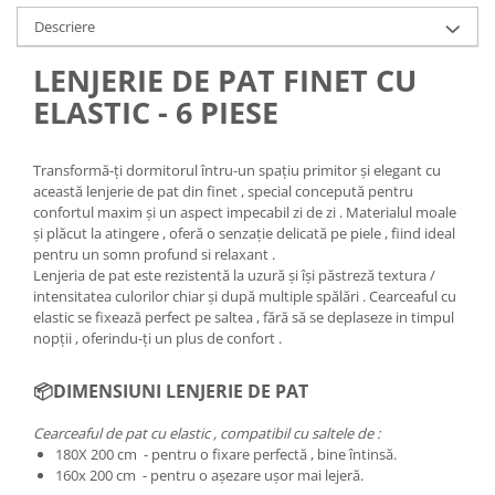
Descriere
LENJERIE DE PAT FINET CU
ELASTIC - 6 PIESE
Transformă-ți dormitorul întru-un spațiu primitor și elegant cu
această lenjerie de pat din finet , special concepută pentru
confortul maxim și un aspect impecabil zi de zi . Materialul moale
și plăcut la atingere , oferă o senzație delicată pe piele , fiind ideal
pentru un somn profund si relaxant .
Lenjeria de pat este rezistentă la uzură și își păstreză textura /
intensitatea culorilor chiar și după multiple spălări . Cearceaful cu
elastic se fixează perfect pe saltea , fără să se deplaseze in timpul
nopții , oferindu-ți un plus de confort .
📦DIMENSIUNI LENJERIE DE PAT
Cearceaful de pat cu elastic , compatibil cu saltele de :
180X 200 cm - pentru o fixare perfectă , bine întinsă.
160x 200 cm - pentru o așezare ușor mai lejeră.