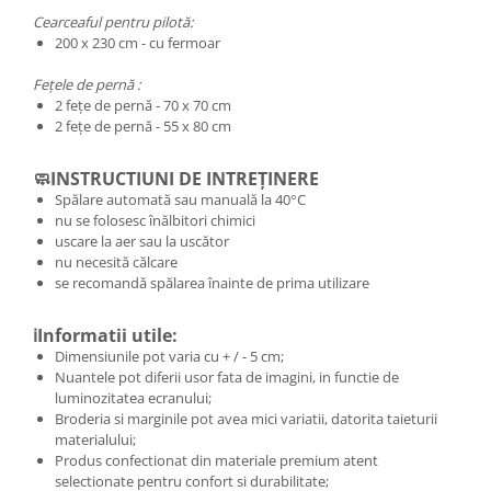
Cearceaful pentru pilotă:
200 x 230 cm - cu fermoar
Fețele de pernă :
2 fețe de pernă - 70 x 70 cm
2 fețe de pernă - 55 x 80 cm
🧼INSTRUCTIUNI DE INTREȚINERE
Spălare automată sau manuală la 40°C
nu se folosesc înălbitori chimici
uscare la aer sau la uscător
nu necesită călcare
se recomandă spălarea înainte de prima utilizare
ℹ️Informatii utile:
Dimensiunile pot varia cu + / - 5 cm;
Nuantele pot diferii usor fata de imagini, in functie de
luminozitatea ecranului;
Broderia si marginile pot avea mici variatii, datorita taieturii
materialului;
Produs confectionat din materiale premium atent
selectionate pentru confort si durabilitate;