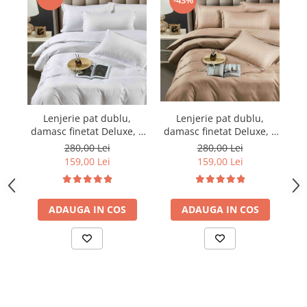
Lenjerie pat dublu,
Lenjerie pat dublu,
damasc finetat Deluxe, 6
damasc finetat Deluxe, 6
da
piese, cearceaf pat cu
piese, cearceaf pat cu
280,00 Lei
280,00 Lei
elastic, Maro
elastic, Alb
159,00 Lei
159,00 Lei
ADAUGA IN COS
ADAUGA IN COS