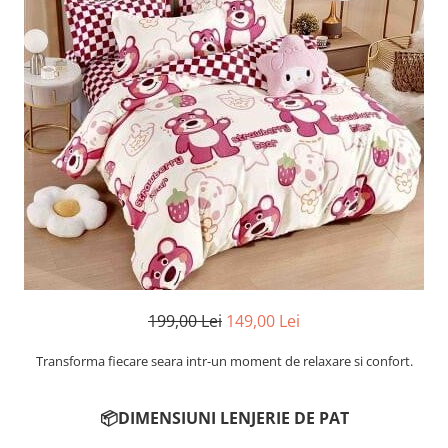
Cearceaf cu elastic
Cearceaf normal
Lenjerii De Pat Creponate
Lenjerii De Pat Bumbac Poplin 2
Persoane
Lenjerii De Pat Bumbac Poplin,
Matlasate, 2 Persoane
Lenjerii De Pat Bumbac Satinat 2
Persoane
Lenjerii De Pat Volanase
Lenjerii De Pat, Finet Premium 3D,
2 Persoane
199,00 Lei
149,00 Lei
Lenjerii De Pat Jacquard
Lenjerii De Pat Catifea
Transforma fiecare seara intr-un moment de relaxare si confort.
Lenjerii De Pat Cocolino
📦DIMENSIUNI LENJERIE DE PAT
Set Lenjerie De Pat Blana
Artificiala De Iepure, 6 Piese, 2