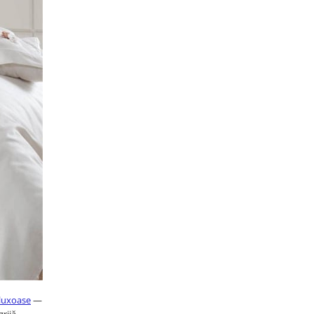
 luxoase
—