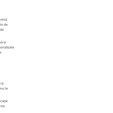
primă
lin de
 de
să-și
sonalizate
a
 și
 nu te
icație
nte.