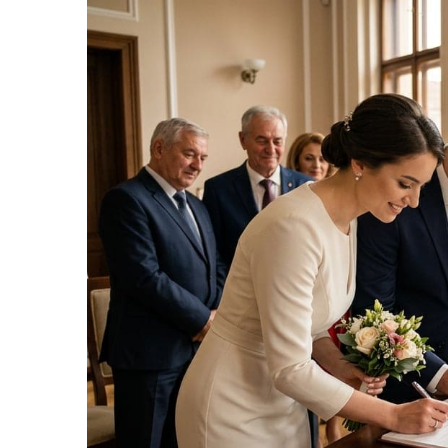
Cearceaf cu elastic
Cearceaf normal
Lenjerii De Pat Creponate
Lenjerii De Pat Bumbac Poplin 2
Persoane
Lenjerii De Pat Bumbac Poplin,
Matlasate, 2 Persoane
Lenjerii De Pat Bumbac Satinat 2
Persoane
Lenjerii De Pat Volanase
Lenjerii De Pat, Finet Premium 3D,
2 Persoane
Lenjerii De Pat Jacquard
Lenjerii De Pat Catifea
Lenjerii De Pat Cocolino
Set Lenjerie De Pat Blana
Artificiala De Iepure, 6 Piese, 2