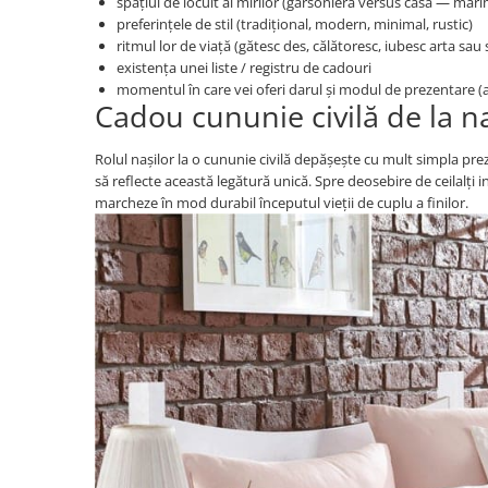
spațiul de locuit al mirilor (garsonieră versus casă — mărim
preferințele de stil (tradițional, modern, minimal, rustic)
ritmul lor de viață (gătesc des, călătoresc, iubesc arta sau 
existența unei liste / registru de cadouri
momentul în care vei oferi darul și modul de prezentare (
Cadou cununie civilă de la na
Rolul nașilor la o cununie civilă depășește cu mult simpla preze
să reflecte această legătură unică. Spre deosebire de ceilalți i
marcheze în mod durabil începutul vieții de cuplu a finilor.