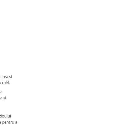
irea și
 miri.
ea
a și
adoului
ce pentru a