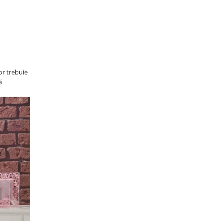
lor trebuie
ă