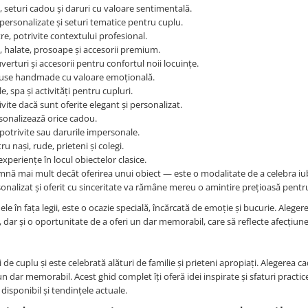
, seturi cadou și daruri cu valoare sentimentală.
ersonalizate și seturi tematice pentru cuplu.
re, potrivite contextului profesional.
, halate, prosoape și accesorii premium.
uverturi și accesorii pentru confortul noii locuințe.
oduse handmade cu valoare emoțională.
 spa și activități pentru cupluri.
ite dacă sunt oferite elegant și personalizat.
sonalizează orice cadou.
potrivite sau darurile impersonale.
ru nași, rude, prieteni și colegi.
xperiențe în locul obiectelor clasice.
mnă mai mult decât oferirea unui obiect — este o modalitate de a celebra iub
sonalizat și oferit cu sinceritate va rămâne mereu o amintire prețioasă pentru
e în fața legii, este o ocazie specială, încărcată de emoție și bucurie. Aleger
, dar și o oportunitate de a oferi un dar memorabil, care să reflecte afecțiune
 de cuplu și este celebrată alături de familie și prieteni apropiați. Alegerea c
un dar memorabil. Acest ghid complet îți oferă idei inspirate și sfaturi practi
 disponibil și tendințele actuale.