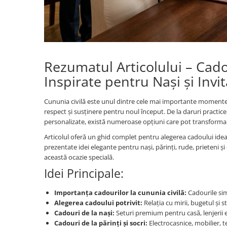
Persoane
Set Lenjerie Pat Blanita Iepure, 6
Piese, Cu Pilota Inclusa
Lenjerii De Pat Premium Collection
Set Lenjerie De Pat, 7 Piese, Cu
Rezumatul Articolului – Cado
Pilota / Cuvertura Inclusa
Inspirate pentru Nași și Invit
Set Lenjerie De Pat Jacquard Regal,
11 Piese, Cuvertura Inclusa
Cununia civilă este unul dintre cele mai importante momente d
Lenjerii Damasc Egiptean King Size
respect și susținere pentru noul început. De la daruri practi
Lenjerii De Pat, Finet Premium, 1
personalizate, există numeroase opțiuni care pot transforma 
Persoana
Articolul oferă un ghid complet pentru alegerea cadoului ideal de
prezentate idei elegante pentru nași, părinți, rude, prieteni 
Lenjerii De Pat Damasc 1 Persoana
această ocazie specială.
Lenjerii De Pat, Imprimeu 3D, 1
Idei Principale:
Persoana
Importanța cadourilor la cununia civilă:
Cadourile sim
Alegerea cadoului potrivit:
Relația cu mirii, bugetul și s
Cadouri de la nași:
Seturi premium pentru casă, lenjerii 
Cadouri de la părinți și socri:
Electrocasnice, mobilier, t