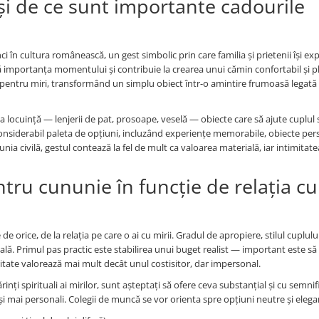
 și de ce sunt importante cadourile
ci în cultura românească, un gest simbolic prin care familia și prietenii își ex
 importanța momentului și contribuie la crearea unui cămin confortabil și p
ea pentru miri, transformând un simplu obiect într-o amintire frumoasă legată
a locuință — lenjerii de pat, prosoape, veselă — obiecte care să ajute cuplul 
nsiderabil paleta de opțiuni, incluzând experiențe memorabile, obiecte per
nunia civilă, gestul contează la fel de mult ca valoarea materială, iar intimitate
tru cununie în funcție de relația cu
 orice, de la relația pe care o ai cu mirii. Gradul de apropiere, stilul cuplului
nală. Primul pas practic este stabilirea unui buget realist — important este să
ceritate valorează mai mult decât unul costisitor, dar impersonal.
inți spirituali ai mirilor, sunt așteptați să ofere ceva substanțial și cu semnif
i și mai personali. Colegii de muncă se vor orienta spre opțiuni neutre și elega