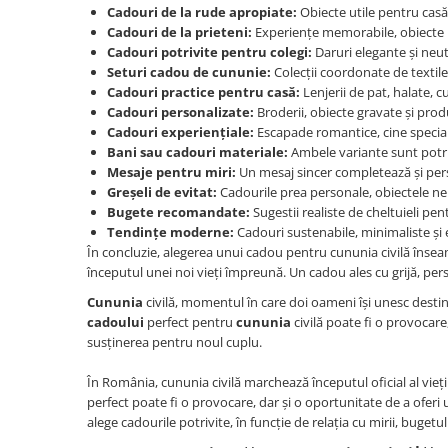
Cadouri de la rude apropiate:
Obiecte utile pentru casă
Cadouri de la prieteni:
Experiențe memorabile, obiecte p
Cadouri potrivite pentru colegi:
Daruri elegante și neut
Seturi cadou de cununie:
Colecții coordonate de textile
Cadouri practice pentru casă:
Lenjerii de pat, halate, c
Cadouri personalizate:
Broderii, obiecte gravate și pr
Cadouri experiențiale:
Escapade romantice, cine speciale,
Bani sau cadouri materiale:
Ambele variante sunt potriv
Mesaje pentru miri:
Un mesaj sincer completează și per
Greșeli de evitat:
Cadourile prea personale, obiectele ne
Bugete recomandate:
Sugestii realiste de cheltuieli pent
Tendințe moderne:
Cadouri sustenabile, minimaliste și e
În concluzie, alegerea unui cadou pentru cununia civilă însea
începutul unei noi vieți împreună. Un cadou ales cu grijă, per
Cununia
civilă, momentul în care doi oameni își unesc destinel
cadoului
perfect pentru
cununia
civilă poate fi o provocare
susținerea pentru noul cuplu.
În România, cununia civilă marchează începutul oficial al vieții
perfect poate fi o provocare, dar și o oportunitate de a oferi 
alege cadourile potrivite, în funcție de relația cu mirii, bugetul