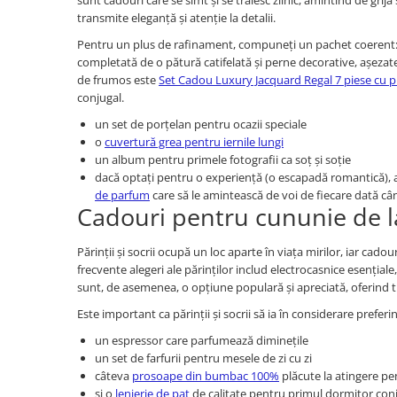
sunt cadouri care se simt și se trăiesc zilnic, amintind de grija
transmite eleganță și atenție la detalii.
Pentru un plus de rafinament, compuneți un pachet coerent
completată de o pătură catifelată și perne decorative, așezate 
de frumos este
Set Cadou Luxury Jacquard Regal 7 piese cu pi
conjugal.
un set de porțelan pentru ocazii speciale
o
cuvertură grea pentru iernile lungi
un album pentru primele fotografii ca soț și soție
dacă optați pentru o experiență (o escapadă romantică), 
de parfum
care să le amintească de voi de fiecare dată când
Cadouri pentru cununie de la 
Părinții și socrii ocupă un loc aparte în viața mirilor, iar cad
frecvente alegeri ale părinților includ electrocasnice esențial
sunt, de asemenea, o opțiune populară și apreciată, oferind tin
Este important ca părinții și socrii să ia în considerare preferi
un espressor care parfumează diminețile
un set de farfurii pentru mesele de zi cu zi
câteva
prosoape din bumbac 100%
plăcute la atingere pe
și o
lenjerie de pat
de calitate pentru primul dormitor con