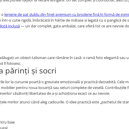
 și afecțiunea nașilor la fiecare atingere. Un set complet și coordonat, ales cu g
: o
lenjerie de pat dublu din finet premium cu broderie fină în formă de inim
într-o cutie rigidă, îmbrăcată în hârtie de mătase și legată cu o panglică de sa
lotă inclusă
— un dar complet, gata ambalat, care oferă tot ce are nevoie d
adăugați un obiect-talisman care rămâne în casă: o ramă foto elegantă sau 
 îl folosesc.
părinți și socri
ourile lor la cununie poartă o greutate emoțională și practică deosebită. Cele m
e, mobilier pentru noua locuință sau seturi complete de veselă. Contribuțiile 
erilor căsătoriți libertatea de a-și achiziționa exact ce au nevoie.
nțele mirilor atunci când aleg cadourile. O idee practică este „pachetul de start
ntru baie
jugal