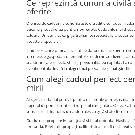
Ce reprezintă cununia civilă
oferite
Oferirea de cadouri la cununie este o tradiție cu rădăcini adân
bucuria și susținerea pentru noul cuplu. Cadourile marchează
căldură. Un dar ales cu grijă transmite respectul și afecțiun
această zi specială.
Tradițiile clasice puneau accent pe daruri practice pentru nou
întemeieze gospodăria. Tendințele moderne au diversificat co
și cadouri care reflectă stilul și personalitatea cuplului. La cu
evenimentului invită la alegeri mai personale și mai gândite.
Cum alegi cadoul perfect pen
mirii
Alegerea cadoului potrivit pentru o cununie pornește, înainte de
bugetul disponibil sunt cei trei piloni care ghidează decizia fi
suprasoliciți financiar, un cadou ales cu grijă și oferit cu sin
Gradul de apropiere influențează și tipul cadoului. Nașii, ca păr
profundă. Prietenii apropiați au libertatea de a fi mai creativ