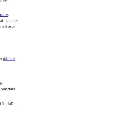
rijă,
ioare
,
tin. La fel
ormitorul
un
difuzor
ai
financiare
 în doi":