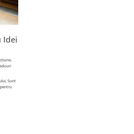
 Idei
cțiune,
cadouri
ului. Sunt
 pentru