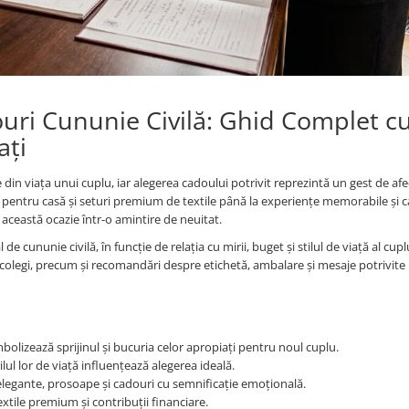
uri Cununie Civilă: Ghid Complet cu
ați
in viața unui cuplu, iar alegerea cadoului potrivit reprezintă un gest de afe
ce pentru casă și seturi premium de textile până la experiențe memorabile și 
această ocazie într-o amintire de neuitat.
 cununie civilă, în funcție de relația cu mirii, buget și stilul de viață al cupl
și colegi, precum și recomandări despre etichetă, ambalare și mesaje potrivite
bolizează sprijinul și bucuria celor apropiați pentru noul cuplu.
tilul lor de viață influențează alegerea ideală.
elegante, prosoape și cadouri cu semnificație emoțională.
extile premium și contribuții financiare.