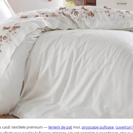
ru casă: textilele premium —
lenjerii de pat
moi,
prosoape pufoase
,
cuverturi