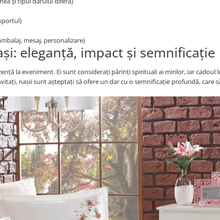
ea și tipul darului diferă)
sportul)
ambalaj, mesaj, personalizare)
și: eleganță, impact și semnificație
nță la eveniment. Ei sunt considerați părinți spirituali ai mirilor, iar cadoul 
nvitați, nașii sunt așteptați să ofere un dar cu o semnificație profundă, care s