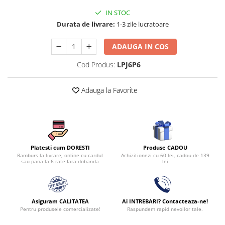
IN STOC
Durata de livrare:
1-3 zile lucratoare
ADAUGA IN COS
Cod Produs:
LPJ6P6
Adauga la Favorite
Produse CADOU
Platesti cum DORESTI
Achizitionezi cu 60 lei, cadou de 139
Ramburs la livrare, online cu cardul
lei
sau pana la 6 rate fara dobanda
Asiguram CALITATEA
Ai INTREBARI? Contacteaza-ne!
Pentru produsele comercializate!
Raspundem rapid nevoilor tale.