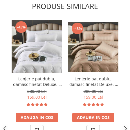
PRODUSE SIMILARE
-43%
-43%
Lenjerie pat dublu,
Lenjerie pat dublu,
damasc finetat Deluxe, 6
damasc finetat Deluxe, 6
da
piese, cearceaf pat cu
piese, cearceaf pat cu
280,00 Lei
280,00 Lei
elastic, Maro
elastic, Alb
159,00 Lei
159,00 Lei
ADAUGA IN COS
ADAUGA IN COS