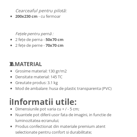
Cearceaful pentru pilotă:
200x230 cm
- cu fermoar
Fețele pentru pernă :
2 fețe de perna -
50x70 cm
2 fețe de perne -
70x70 cm
🧵MATERIAL
Grosime material: 130 gr/m2
Densitate material: 145 TC
Greutate produs: 3.1 kg
Mod de ambalare: husa de plastic transparenta (PVC)
ℹ️Informatii utile:
Dimensiunile pot varia cu + / - 5 cm;
Nuantele pot diferii usor fata de imagini, in functie de
luminozitatea ecranului;
Produs confectionat din materiale premium atent
selectionate pentru confort si durabilitate;