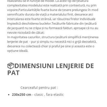
realizându-se în funcție de model. La acest tip de țesătură
complexitatea modelului este realizată prin contextură, nu prin
vopsire.Particularitățile foarte bune de țesere prelungesc în mod
semnificativ durata de viață a materialului finit, deoarece aici
intercalarea este foarte strânsă, iar răsucirea firelor individuale
împiedică deschiderea buclelor.Tesăturile fabricate din țesătură
de jacquard nu se crăpa și nu formează falduri, aproape că nu au
nevoie niciodată de călcat;
In majoritatea cazurilor, structura țesăturii simplifică menținerea
lenjeriei de pat - pur și simplu nu necesită nici o grijă deosebită,
deoarece nu colectează chiar și praful pe sine și aceasta este o
opțiune ideală.
📦
DIMENSIUNI LENJERIE DE
PAT
Cearceaful pentru pat :
230x250 cm
- clasic , fara elastic