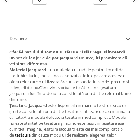
Descriere
Oferă-i patului și somnului tău un răsfăț regal și încearcă
un set de lenjerie de pat Jacquard Deluxe, îți promitem că
vei simți diferența.
Material jacquard
– un material cu traditie pentru lenjerii de
lux. Iubim luciul, moliciunea si senzatia de lux pe care acestea o
ofera celor care o utilizeaza.Are un loc special in istorie, precum si
in lenjerii de lux.Când vine vorba de țesături fine, țesătura
Jacquard a fost întotdeauna considerată una dintre cele mai bune
din lume.
Țesătura Jacquard
este disponibilă în mai multe stiluri și culori
și este considerată una dintre țesăturile utilizate de cea mai înaltă
calitate.Are modele delicate și țesute în mod complicat. Modelul
nu este ștanțat pe țesătură și nici nu este țesut în țesătură așa
cum ți-ai imagina.Țesătura Jacquard este cel mai complicat tip
de
țesătură
din cauza modului de realizare, alegerea ițelor