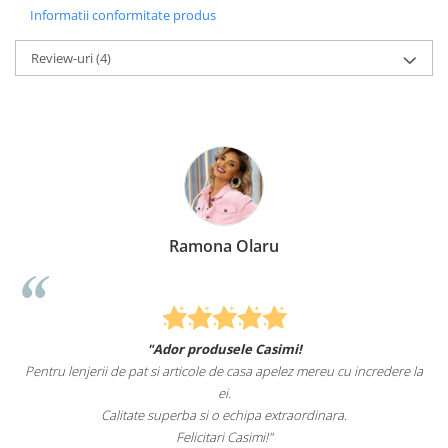
Informatii conformitate produs
Review-uri
(4)
 Olaru
Elena Su
sele Casimi!
Felcitari oameni minunati pentru pr
de casa apelez mereu cu incredere la
sunteti cei mai buni. Nepotii mei au fost 
i.
pat.
 echipa extraordinara.
Recomand cu drag si inc
i Casimi!"