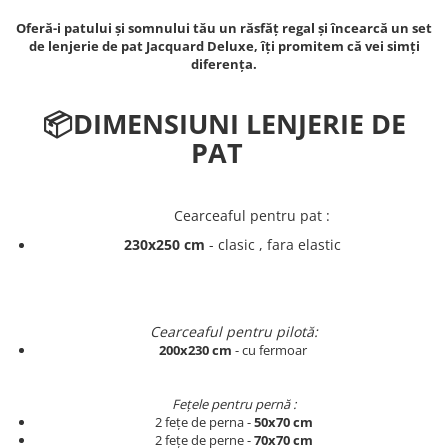
Persoane
Set Lenjerie Pat Blanita Iepure, 6
Oferă-i patului și somnului tău un răsfăț regal și încearcă un set
Piese, Cu Pilota Inclusa
de lenjerie de pat Jacquard Deluxe, îți promitem că vei simți
diferența.
Lenjerii De Pat Premium Collection
Set Lenjerie De Pat, 7 Piese, Cu
📦
DIMENSIUNI LENJERIE DE
Pilota / Cuvertura Inclusa
PAT
Set Lenjerie De Pat Jacquard Regal,
11 Piese, Cuvertura Inclusa
Lenjerii Damasc Egiptean King Size
Cearceaful pentru pat :
Lenjerii De Pat, Finet Premium, 1
230x250 cm
- clasic , fara elastic
Persoana
Lenjerii De Pat Damasc 1 Persoana
Lenjerii De Pat, Imprimeu 3D, 1
Cearceaful pentru pilotă:
Persoana
200x230 cm
- cu fermoar
Fețele pentru pernă :
2 fețe de perna -
50x70 cm
2 fețe de perne -
70x70 cm