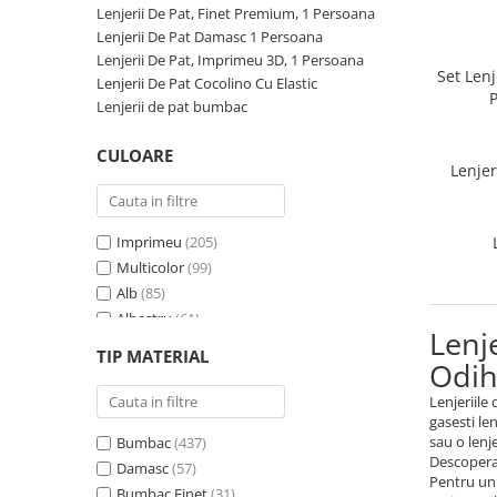
Lenjerii De Pat, Finet Premium, 1 Persoana
Persoane
Set Lenjerie Pat Blanita Iepure, 6
Lenjerii De Pat Damasc 1 Persoana
Piese, Cu Pilota Inclusa
Lenjerii De Pat, Imprimeu 3D, 1 Persoana
Set Len
Lenjerii De Pat Premium Collection
Lenjerii De Pat Cocolino Cu Elastic
P
Lenjerii de pat bumbac
Set Lenjerie De Pat, 7 Piese, Cu
Pilota / Cuvertura Inclusa
CULOARE
Lenje
Set Lenjerie De Pat Jacquard Regal,
11 Piese, Cuvertura Inclusa
Lenjerii Damasc Egiptean King Size
Imprimeu
(205)
Lenjerii De Pat, Finet Premium, 1
Multicolor
(99)
Persoana
Alb
(85)
Albastru
(61)
Lenjerii De Pat Damasc 1 Persoana
Lenj
Gri
(55)
TIP MATERIAL
Lenjerii De Pat, Imprimeu 3D, 1
Odih
Roz
(41)
Persoana
Verde
(34)
Lenjeriile
Crem
(29)
gasesti le
sau o lenje
Bumbac
(437)
Maro
(27)
Descopera 
Damasc
(57)
Rosu
(27)
Pentru un 
Bumbac Finet
(31)