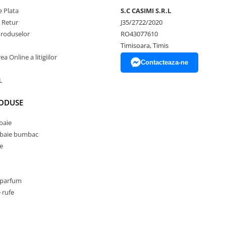
 Plata
S.C CASIMI S.R.L
e Retur
J35/2722/2020
Produselor
RO43077610
Timisoara, Timis
a Online a litigiilor
Contacteaza-ne
L
RODUSE
baie
 baie bumbac
e
 parfum
 rufe