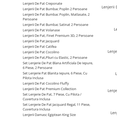
Cearceaf cu elastic
Lenjerii De Pat Creponate
Lenjerii
Lenjerii De Pat Bumbac Poplin 2 Persoane
Cearceaf normal
Lenjerii De Pat Bumbac Poplin, Matlasate, 2
Lenjerii De Pat Creponate
Persoane
Lenjerii De Pat Bumbac Poplin 2
Lenjerii De Pat Bumbac Satinat 2 Persoane
L
Persoane
Lenjerii De Pat Volanase
Lenjerii De Pat, Finet Premium 3D, 2 Persoane
Lenjerii De Pat Bumbac Poplin,
Lenjerii De Pat Jacquard
Matlasate, 2 Persoane
Lenjerii De Pat Catifea
Lenjerii De Pat Bumbac Satinat 2
Lenje
Lenjerii De Pat Cocolino
Persoane
Lenjerii De Pat,Pliuri cu Elastic, 2 Persoane
Set Lenjerie De Pat Blana Artificiala De Iepure,
Lenjerii De Pat Volanase
6 Piese, 2 Persoane
Lenjerii De Pat, Finet Premium 3D,
Set Lenjerie Pat Blanita Iepure, 6 Piese, Cu
2 Persoane
Pilota Inclusa
Lenjerii De Pat Cocolino Fluffy
Lenjerii De Pat Jacquard
Lenjerii De Pat Premium Collection
Lenje
Lenjerii De Pat Catifea
Set Lenjerie De Pat, 7 Piese, Cu Pilota /
Cuvertura Inclusa
Lenjerii De Pat Cocolino
Set Lenjerie De Pat Jacquard Regal, 11 Piese,
Cuvertura Inclusa
Set Lenjerie De Pat Blana
Len
Lenjerii Damasc Egiptean King Size
Artificiala De Iepure, 6 Piese, 2