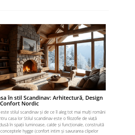
sa în stil Scandinav: Arhitectură, Design
Cu Ce Se
 Confort Nordic
Haine, Le
este stilul scandinav și de ce îl aleg tot mai mulți români
De ce este g
tru casa lor Stilul scandinav este o filozofie de viață
formează ele
dusă în spații luminoase, calde și funcționale, construită
calmantă a u
conceptele hygge (confort intim și savurarea clipelor
dimineții. D