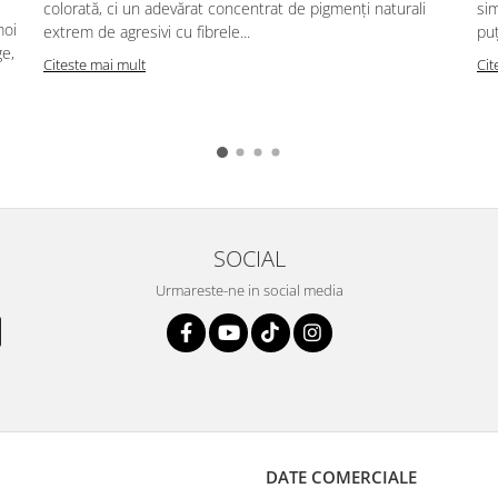
colorată, ci un adevărat concentrat de pigmenți naturali
sim
moi
extrem de agresivi cu fibrele...
puț
ge,
Citeste mai mult
Cit
SOCIAL
Urmareste-ne in social media
DATE COMERCIALE