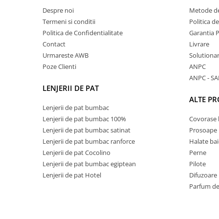
Despre noi
Metode de
Termeni si conditii
Politica d
Politica de Confidentialitate
Garantia 
Contact
Livrare
Urmareste AWB
Solutionare
Poze Clienti
ANPC
ANPC - SA
LENJERII DE PAT
ALTE P
Lenjerii de pat bumbac
Lenjerii de pat bumbac 100%
Covorase 
Lenjerii de pat bumbac satinat
Prosoape
Lenjerii de pat bumbac ranforce
Halate bai
Lenjerii de pat Cocolino
Perne
Lenjerii de pat bumbac egiptean
Pilote
Lenjerii de pat Hotel
Difuzoare
Parfum de