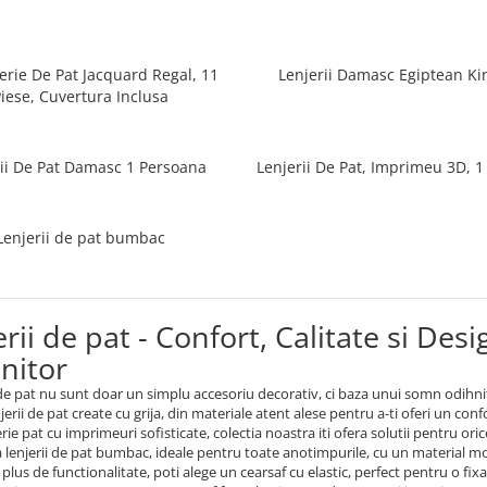
jerie De Pat Jacquard Regal, 11
Lenjerii Damasc Egiptean Ki
iese, Cuvertura Inclusa
rii De Pat Damasc 1 Persoana
Lenjerii De Pat, Imprimeu 3D, 
Lenjerii de pat bumbac
erii de pat - Confort, Calitate si D
nitor
 de pat nu sunt doar un simplu accesoriu decorativ, ci baza unui somn odihni
njerii de pat create cu grija, din materiale atent alese pentru a-ti oferi un co
rie pat cu imprimeuri sofisticate, colectia noastra iti ofera solutii pentru oric
lenjerii de pat bumbac, ideale pentru toate anotimpurile, cu un material moale
plus de functionalitate, poti alege un cearsaf cu elastic, perfect pentru o fixa