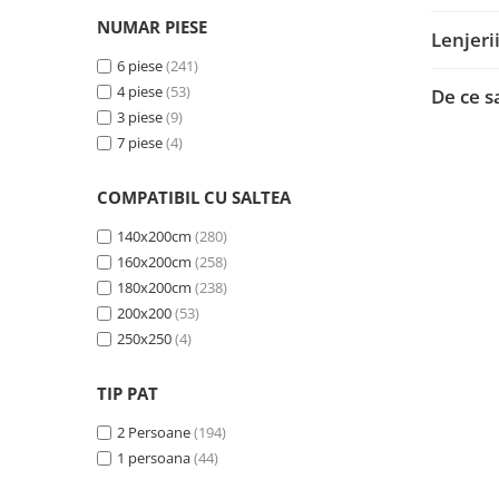
VERDE INCHIS
(2)
NUMAR PIESE
Lenjeri
Cappuccino
(2)
Caramiziu
(2)
6 piese
(241)
Peach Gold
(2)
4 piese
(53)
De ce s
Rosu inchis
(1)
3 piese
(9)
Bleau
(1)
7 piese
(4)
Mustar
(1)
Somon
(1)
COMPATIBIL CU SALTEA
Rosu intens
(1)
140x200cm
(280)
BORDO
(1)
160x200cm
(258)
Antracit
(1)
180x200cm
(238)
Roz pudra
(1)
200x200
(53)
250x250
(4)
TIP PAT
2 Persoane
(194)
1 persoana
(44)