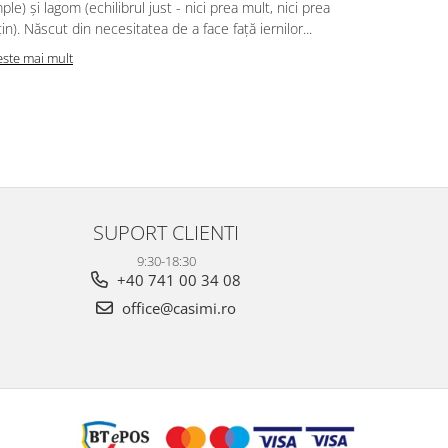
ple) și lagom (echilibrul just - nici prea mult, nici prea
atât de mult
in). Născut din necesitatea de a face față iernilor...
textil în do
este mai mult
Citeste mai m
SUPORT CLIENTI
9:30-18:30
+40 741 00 34 08
office@casimi.ro