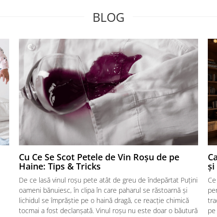
BLOG
Cu Ce Se Scot Petele de Vin Roșu de pe
Ca
Haine: Tips & Tricks
și
De ce lasă vinul roșu pete atât de greu de îndepărtat Puțini
Ce 
oameni bănuiesc, în clipa în care paharul se răstoarnă și
pen
lichidul se împrăștie pe o haină dragă, ce reacție chimică
tra
tocmai a fost declanșată. Vinul roșu nu este doar o băutură
pe 