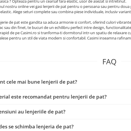
lasica ? Opteaza pentru un cearsaf fara elastic, usor de asezat si intretinut.
ul nostru online vei gasi lenjerii de pat pentru o persoana sau pentru doua 
 elastic. Alege seturi complete sau combina piese individuale, inclusiv varian
jerie de pat este gandita sa aduca armonie si confort, oferind culori vibrante si
 sau din finet, te bucuri de un echilibru perfect intre design, functionalitate 
pid de pe Casimi.ro si tranforma-ti dormitorul intr-un spatiu de relaxare cu len
alese pentru un stil de viata modern si confortabil. Casimi inseamna rafinamen
FAQ
nt cele mai bune lenjerii de pat?
rial este recomandat pentru lenjerii de pat?
nsiuni au lenjeriile de pat?
des se schimba lenjeria de pat?