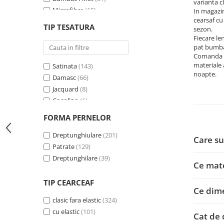
Turcoaz
(27)
varianta c
Microfibra
(15)
In magazin
Mov
(23)
cearsaf cu
Catifea
(13)
Bej
(23)
TIP TESATURA
sezon.
Jacquard
(9)
Negru
(23)
Fiecare len
Blana artificiala
(8)
Galben
(14)
pat bumbac
Comanda ra
Portocaliu
(8)
materiale 
Satinata
(143)
Gri inchis
(6)
noapte.
Damasc
(66)
Gri deschis
(5)
Jacquard
(8)
Roz deschis
(4)
Cocolino
(6)
Lila
(4)
Microfibra
(5)
Vernil
(4)
FORMA PERNELOR
Pufoasa cocolino
(2)
Bleumarin
(3)
Dreptunghiulare
(201)
MOV DESCHIS
(3)
Care su
Patrate
(129)
Kaki
(3)
Dreptunghilare
(39)
Roz inchis
(3)
Ce mate
Verde smarald
(3)
TIP CEARCEAF
VERDE DESCHIS
(2)
Ce dime
Albastru petrol
(2)
clasic fara elastic
(324)
MOV INCHIS
(2)
cu elastic
(101)
Cat de 
Roz pudrat
(2)