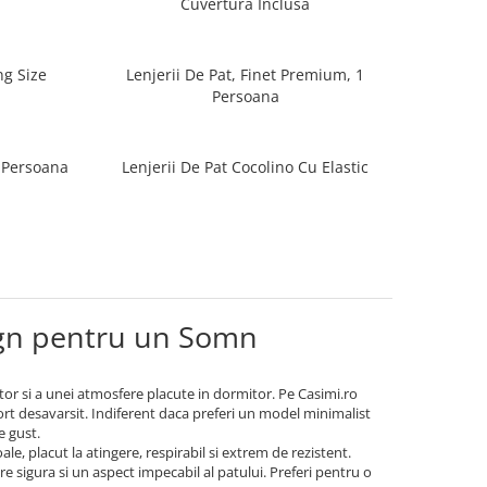
Cuvertura Inclusa
ng Size
Lenjerii De Pat, Finet Premium, 1
Persoana
1 Persoana
Lenjerii De Pat Cocolino Cu Elastic
esign pentru un Somn
tor si a unei atmosfere placute in dormitor. Pe Casimi.ro
nfort desavarsit. Indiferent daca preferi un model minimalist
e gust.
, placut la atingere, respirabil si extrem de rezistent.
re sigura si un aspect impecabil al patului. Preferi pentru o