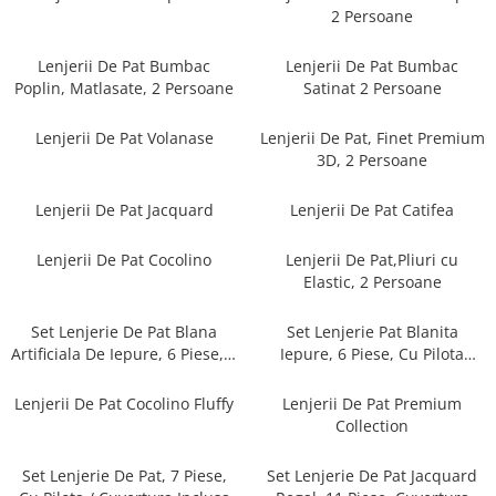
Cearceaf cu elastic
2 Persoane
Cearceaf normal
Lenjerii De Pat Bumbac
Lenjerii De Pat Bumbac
Lenjerii De Pat Creponate
Poplin, Matlasate, 2 Persoane
Satinat 2 Persoane
Lenjerii De Pat Bumbac Poplin 2
Persoane
Lenjerii De Pat Volanase
Lenjerii De Pat, Finet Premium
Lenjerii De Pat Bumbac Poplin,
3D, 2 Persoane
Matlasate, 2 Persoane
Lenjerii De Pat Jacquard
Lenjerii De Pat Catifea
Lenjerii De Pat Bumbac Satinat 2
Persoane
Lenjerii De Pat Cocolino
Lenjerii De Pat,Pliuri cu
Lenjerii De Pat Volanase
Elastic, 2 Persoane
Lenjerii De Pat, Finet Premium 3D,
2 Persoane
Set Lenjerie De Pat Blana
Set Lenjerie Pat Blanita
Artificiala De Iepure, 6 Piese, 2
Iepure, 6 Piese, Cu Pilota
Lenjerii De Pat Jacquard
Persoane
Inclusa
Lenjerii De Pat Catifea
Lenjerii De Pat Cocolino Fluffy
Lenjerii De Pat Premium
Collection
Lenjerii De Pat Cocolino
Set Lenjerie De Pat Blana
Set Lenjerie De Pat, 7 Piese,
Set Lenjerie De Pat Jacquard
Artificiala De Iepure, 6 Piese, 2