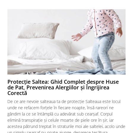
Protecție Saltea: Ghid Complet despre Huse
de Pat, Prevenirea Alergiilor și Îngrijirea
Corectă
De ce are nevoie salteaua ta de protecție Salteaua este locul
unde ne refacem forțele în fiecare noapte, însă rareori ne
gândim la ce se întâmplă cu adevărat sub cearșaf. Corpul
elimină transpirație și celule moarte de piele ore în șir, iar
acestea pătrund treptat în straturile moi ale saltelei, acolo unde
f
un simplu cearșaf nu poate ajunge, deoarece țesătura...