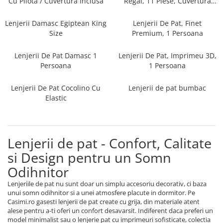
Cu Pilota / Cuvertura Inclusa
Regal, 11 Piese, Cuvertura
Persoane
Inclusa
Set Lenjerie Pat Blanita Iepure, 6
Piese, Cu Pilota Inclusa
Lenjerii Damasc Egiptean King
Lenjerii De Pat, Finet
Size
Premium, 1 Persoana
Lenjerii De Pat Premium Collection
Set Lenjerie De Pat, 7 Piese, Cu
Lenjerii De Pat Damasc 1
Lenjerii De Pat, Imprimeu 3D,
Pilota / Cuvertura Inclusa
Persoana
1 Persoana
Set Lenjerie De Pat Jacquard Regal,
Lenjerii De Pat Cocolino Cu
Lenjerii de pat bumbac
11 Piese, Cuvertura Inclusa
Elastic
Lenjerii Damasc Egiptean King Size
Lenjerii De Pat, Finet Premium, 1
Persoana
Lenjerii de pat - Confort, Calitate
Lenjerii De Pat Damasc 1 Persoana
si Design pentru un Somn
Lenjerii De Pat, Imprimeu 3D, 1
Odihnitor
Persoana
Lenjeriile de pat nu sunt doar un simplu accesoriu decorativ, ci baza
unui somn odihnitor si a unei atmosfere placute in dormitor. Pe
Casimi.ro gasesti lenjerii de pat create cu grija, din materiale atent
alese pentru a-ti oferi un confort desavarsit. Indiferent daca preferi un
model minimalist sau o lenjerie pat cu imprimeuri sofisticate, colectia