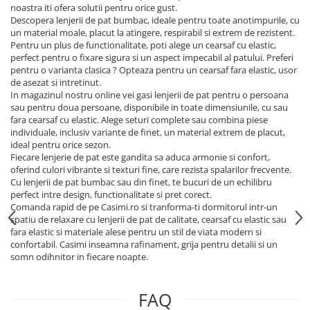
noastra iti ofera solutii pentru orice gust.
Descopera lenjerii de pat bumbac, ideale pentru toate anotimpurile, cu
un material moale, placut la atingere, respirabil si extrem de rezistent.
Pentru un plus de functionalitate, poti alege un cearsaf cu elastic,
perfect pentru o fixare sigura si un aspect impecabil al patului. Preferi
pentru o varianta clasica ? Opteaza pentru un cearsaf fara elastic, usor
de asezat si intretinut.
In magazinul nostru online vei gasi lenjerii de pat pentru o persoana
sau pentru doua persoane, disponibile in toate dimensiunile, cu sau
fara cearsaf cu elastic. Alege seturi complete sau combina piese
individuale, inclusiv variante de finet, un material extrem de placut,
ideal pentru orice sezon.
Fiecare lenjerie de pat este gandita sa aduca armonie si confort,
oferind culori vibrante si texturi fine, care rezista spalarilor frecvente.
Cu lenjerii de pat bumbac sau din finet, te bucuri de un echilibru
perfect intre design, functionalitate si pret corect.
Comanda rapid de pe Casimi.ro si tranforma-ti dormitorul intr-un
spatiu de relaxare cu lenjerii de pat de calitate, cearsaf cu elastic sau
fara elastic si materiale alese pentru un stil de viata modern si
confortabil. Casimi inseamna rafinament, grija pentru detalii si un
somn odihnitor in fiecare noapte.
FAQ