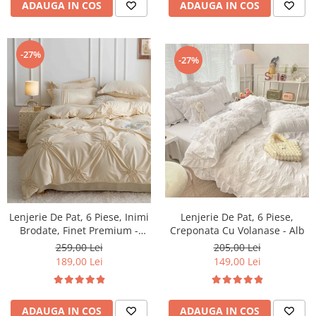
ADAUGA IN COS
ADAUGA IN COS
-27%
-27%
Lenjerie De Pat, 6 Piese, Inimi
Lenjerie De Pat, 6 Piese,
Brodate, Finet Premium -
Creponata Cu Volanase - Alb
Crem
259,00 Lei
205,00 Lei
189,00 Lei
149,00 Lei
ADAUGA IN COS
ADAUGA IN COS