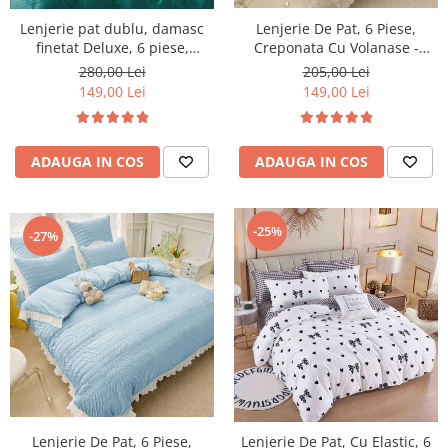
Lenjerie pat dublu, damasc
Lenjerie De Pat, 6 Piese,
finetat Deluxe, 6 piese,
Creponata Cu Volanase -
Turcoaz
White
280,00 Lei
205,00 Lei
149,00 Lei
149,00 Lei
ADAUGA IN COS
ADAUGA IN COS
-25%
-27%
Lenjerie De Pat, 6 Piese,
Lenjerie De Pat, Cu Elastic, 6