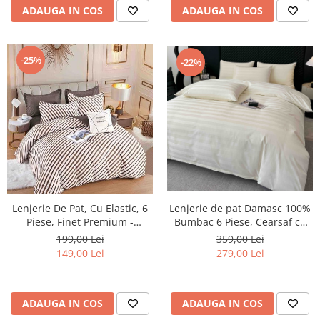
ADAUGA IN COS
ADAUGA IN COS
-25%
-22%
Lenjerie De Pat, Cu Elastic, 6
Lenjerie de pat Damasc 100%
Piese, Finet Premium -
Bumbac 6 Piese, Cearsaf cu
LPBF6PE113
Elastic, Crem
199,00 Lei
359,00 Lei
149,00 Lei
279,00 Lei
ADAUGA IN COS
ADAUGA IN COS