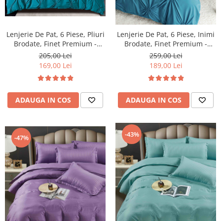
Lenjerie De Pat, 6 Piese, Pliuri
Lenjerie De Pat, 6 Piese, Inimi
Brodate, Finet Premium -
Brodate, Finet Premium -
Turcoaz
Turcoaz
205,00 Lei
259,00 Lei
169,00 Lei
189,00 Lei
ADAUGA IN COS
ADAUGA IN COS
-43%
-47%