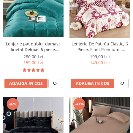
Lenjerie pat dublu, damasc
Lenjerie De Pat, Cu Elastic, 6
finetat Deluxe, 6 piese,
Piese, Finet Premium -
cearceaf pat cu elastic,
LPBF6PE36
280,00 Lei
199,00 Lei
Turcoaz
159,00 Lei
149,00 Lei
ADAUGA IN COS
ADAUGA IN COS
-42%
-41%