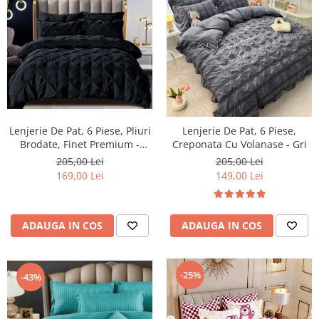
Lenjerie De Pat, 6 Piese, Pliuri
Lenjerie De Pat, 6 Piese,
Brodate, Finet Premium -
Creponata Cu Volanase - Gri
Negru
205,00 Lei
205,00 Lei
169,00 Lei
149,00 Lei
ADAUGA IN COS
ADAUGA IN COS
-25%
-43%