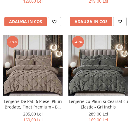
129,00 Lei
219,00 Lei
ADAUGA IN COS
ADAUGA IN COS
-42%
-18%
Lenjerie De Pat, 6 Piese, Pliuri
Lenjerie cu Pliuri si Cearsaf cu
Brodate, Finet Premium - Bej
Elastic - Gri inchis
inchis
205,00 Lei
289,00 Lei
169,00 Lei
169,00 Lei