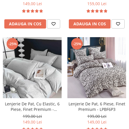
Sampanie
149,00 Lei
159,00 Lei
ADAUGA IN COS
ADAUGA IN COS
-25%
-25%
Lenjerie De Pat, 6 Piese, Finet
Lenjerie De Pat, Cu Elastic, 6
Premium - LPBF6P3
Piese, Finet Premium -
LPBF6PE24
199,00 Lei
199,00 Lei
149,00 Lei
149,00 Lei