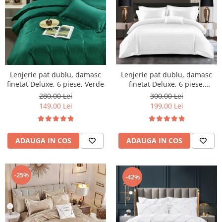
Lenjerie pat dublu, damasc
Lenjerie pat dublu, damasc
finetat Deluxe, 6 piese, Verde
finetat Deluxe, 6 piese,
cearceaf pat cu elastic, Alb,
280,00 Lei
300,00 Lei
RS47E
149,00 Lei
199,00 Lei
ADAUGA IN COS
ADAUGA IN COS
-25%
-42%