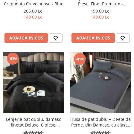
Creponata Cu Volanase - Blue
Piese, Finet Premium -
LPBF6PE10
205,00 Lei
199,00 Lei
149,00 Lei
149,00 Lei
ADAUGA IN COS
ADAUGA IN COS
-43%
-41%
Lenjerie pat dublu, damasc
Husa de pat dublu + 2 Fete de
finetat Deluxe, 6 piese,
Perne, din Damasc, cu elastic
cearceaf pat cu elastic, Negru
- Gri Inchis
280,00 Lei
219,00 Lei