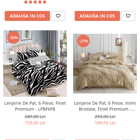
ADAUGA IN COS
ADAUGA IN COS
-36%
-27%
Lenjerie De Pat, 6 Piese, Inimi
Lenjerie De Pat, 6 Piese, Finet
Brodate, Finet Premium -
Premium - LPBF6P8
Maro
259,00 Lei
249,00 Lei
189,00 Lei
159,00 Lei