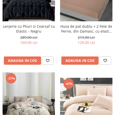
Lenjerie cu Pliuri si Cearsaf cu
Husa de pat dublu + 2 Fete de
Elastic - Negru
Perne, din Damasc, cu elastic
- Maro
289,00 Lei
219,00 Lei
169,00 Lei
129,00 Lei
ADAUGA IN COS
ADAUGA IN COS
-37%
-47%