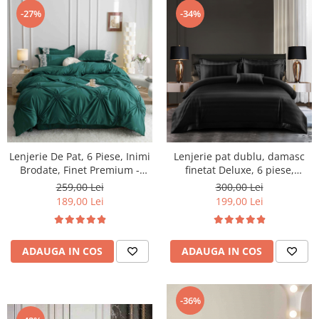
-27%
-34%
Lenjerie De Pat, 6 Piese, Inimi
Lenjerie pat dublu, damasc
Brodate, Finet Premium -
finetat Deluxe, 6 piese,
Verde
cearceaf pat cu elastic, Negru,
259,00 Lei
300,00 Lei
RS48E
189,00 Lei
199,00 Lei
ADAUGA IN COS
ADAUGA IN COS
-36%