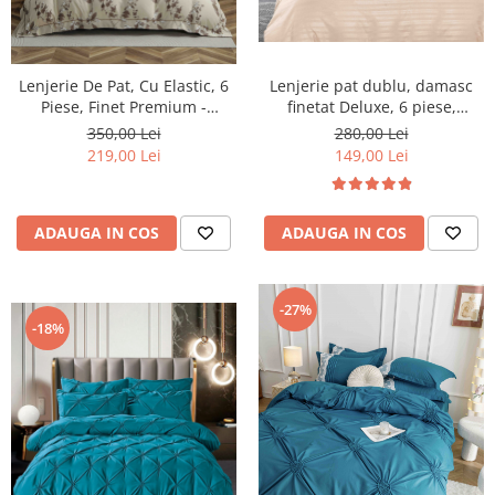
Lenjerie De Pat, Cu Elastic, 6
Lenjerie pat dublu, damasc
Piese, Finet Premium -
finetat Deluxe, 6 piese,
LPBF6PE92
Sampanie
350,00 Lei
280,00 Lei
219,00 Lei
149,00 Lei
ADAUGA IN COS
ADAUGA IN COS
-27%
-18%