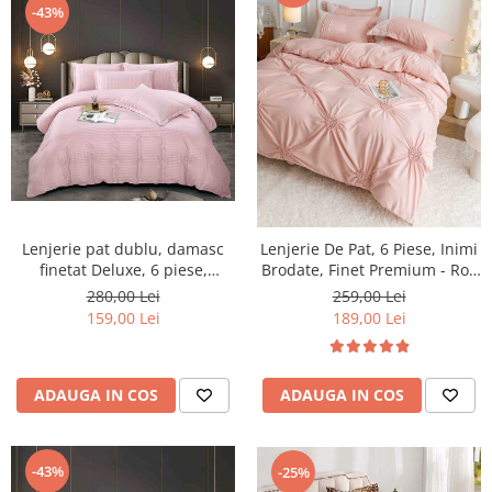
-43%
Lenjerie pat dublu, damasc
Lenjerie De Pat, 6 Piese, Inimi
finetat Deluxe, 6 piese,
Brodate, Finet Premium - Roz
cearceaf pat cu elastic, Roz,
Pudra
280,00 Lei
259,00 Lei
RS34
159,00 Lei
189,00 Lei
ADAUGA IN COS
ADAUGA IN COS
-43%
-25%