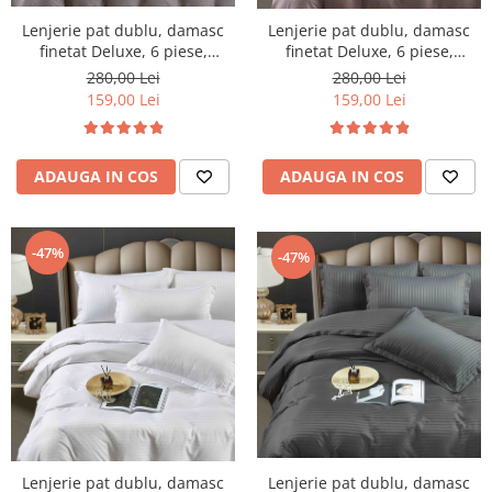
Lenjerie pat dublu, damasc
Lenjerie pat dublu, damasc
finetat Deluxe, 6 piese,
finetat Deluxe, 6 piese,
cearceaf pat cu elastic, Gri
cearceaf pat cu elastic, Roz
280,00 Lei
280,00 Lei
Deschis
Inchis
159,00 Lei
159,00 Lei
ADAUGA IN COS
ADAUGA IN COS
-47%
-47%
Lenjerie pat dublu, damasc
Lenjerie pat dublu, damasc