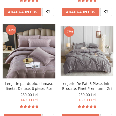
ADAUGA IN COS
ADAUGA IN COS
-47%
-27%
Lenjerie pat dublu, damasc
Lenjerie De Pat, 6 Piese, Inimi
finetat Deluxe, 6 piese, Roz
Brodate, Finet Premium - Gri
Inchis
280,00 Lei
259,00 Lei
149,00 Lei
189,00 Lei