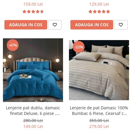
159,00 Lei
129,00 Lei
ADAUGA IN COS
ADAUGA IN COS
-47%
-22%
Lenjerie pat dublu, damasc
Lenjerie de pat Damasc 100%
finetat Deluxe, 6 piese ,
Bumbac 6 Piese, Cearsaf cu
Albastru
Elastic, Bej
280,00 Lei
359,00 Lei
149,00 Lei
279,00 Lei