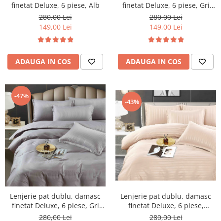
finetat Deluxe, 6 piese, Gri
finetat Deluxe, 6 piese, Alb
Inchis
280,00 Lei
280,00 Lei
149,00 Lei
149,00 Lei
ADAUGA IN COS
ADAUGA IN COS
-47%
-43%
Lenjerie pat dublu, damasc
Lenjerie pat dublu, damasc
finetat Deluxe, 6 piese, Gri
finetat Deluxe, 6 piese,
Deschis
cearceaf pat cu elastic,
280,00 Lei
280,00 Lei