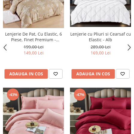
Lenjerie De Pat, Cu Elastic, 6
Lenjerie cu Pliuri si Cearsaf cu
Piese, Finet Premium -
Elastic - Alb
LPBF6PE48
199,00 Lei
289,00 Lei
149,00 Lei
169,00 Lei
ADAUGA IN COS
ADAUGA IN COS
-43%
-47%