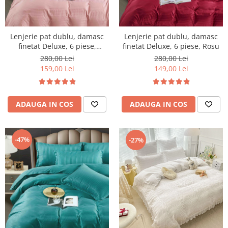
Lenjerie pat dublu, damasc
Lenjerie pat dublu, damasc
finetat Deluxe, 6 piese,
finetat Deluxe, 6 piese, Rosu
cearceaf pat cu elastic, Roz
280,00 Lei
280,00 Lei
Deschis
159,00 Lei
149,00 Lei
ADAUGA IN COS
ADAUGA IN COS
-47%
-27%