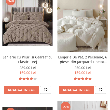
-42%
Lenjerie cu Pliuri si Cearsaf cu
Lenjerie De Pat, 2 Persoane, 6
Elastic - Bej
piese, din Jacquard Finetat,
Crem deschis
289,00 Lei
250,00 Lei
169,00 Lei
159,00 Lei
ADAUGA IN COS
ADAUGA IN COS
-27%