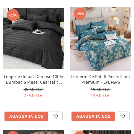
-25%
-22%
Lenjerie de pat Damasc 100%
Lenjerie De Pat, 6 Piese, Finet
Bumbac 6 Piese, Cearsaf cu
Premium - LPBF6P6
Elastic, Negru
359,00 Lei
199,00 Lei
279,00 Lei
149,00 Lei
ADAUGA IN COS
ADAUGA IN COS