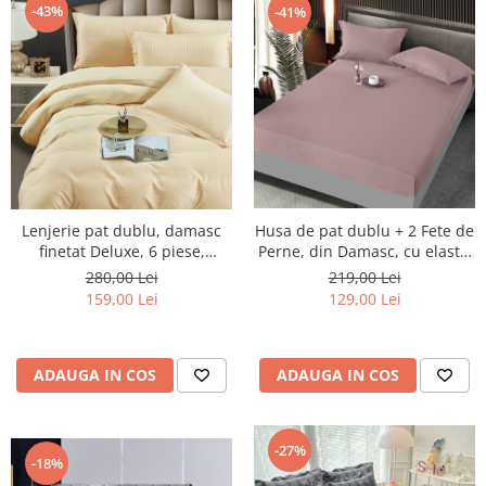
-43%
-41%
Lenjerie pat dublu, damasc
Husa de pat dublu + 2 Fete de
finetat Deluxe, 6 piese,
Perne, din Damasc, cu elastic
cearceaf pat cu elastic, Crem
- Roz Inchis
280,00 Lei
219,00 Lei
159,00 Lei
129,00 Lei
ADAUGA IN COS
ADAUGA IN COS
-27%
-18%