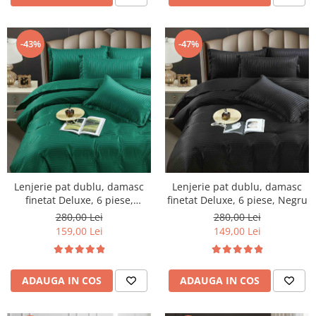
-43%
-47%
Lenjerie pat dublu, damasc
Lenjerie pat dublu, damasc
finetat Deluxe, 6 piese,
finetat Deluxe, 6 piese, Negru
cearceaf pat cu elastic, Verde
280,00 Lei
280,00 Lei
159,00 Lei
149,00 Lei
ADAUGA IN COS
ADAUGA IN COS