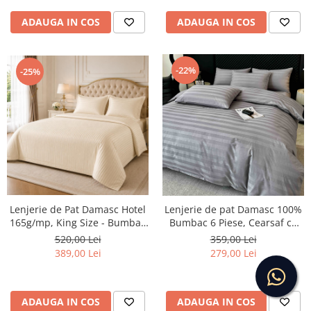
ADAUGA IN COS
ADAUGA IN COS
-22%
-25%
Lenjerie de Pat Damasc Hotel
Lenjerie de pat Damasc 100%
165g/mp, King Size - Bumbac
Bumbac 6 Piese, Cearsaf cu
Premium CASIMI
Elastic, Gri Inchis
520,00 Lei
359,00 Lei
389,00 Lei
279,00 Lei
ADAUGA IN COS
ADAUGA IN COS