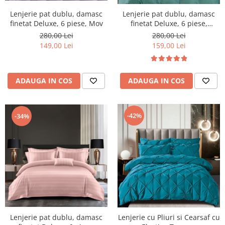
Lenjerie pat dublu, damasc
Lenjerie pat dublu, damasc
finetat Deluxe, 6 piese, Mov
finetat Deluxe, 6 piese,
cearceaf pat cu elastic, Vernil
280,00 Lei
280,00 Lei
149,00 Lei
159,00 Lei
ADAUGA IN COS
ADAUGA IN COS
-42%
-34%
Lenjerie pat dublu, damasc
Lenjerie cu Pliuri si Cearsaf cu