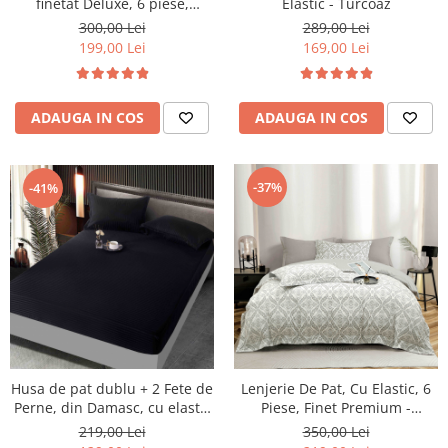
finetat Deluxe, 6 piese,
Elastic - Turcoaz
cearceaf pat cu elastic, Roz,
300,00 Lei
289,00 Lei
RS46E
199,00 Lei
169,00 Lei
ADAUGA IN COS
ADAUGA IN COS
-37%
-41%
Husa de pat dublu + 2 Fete de
Lenjerie De Pat, Cu Elastic, 6
Perne, din Damasc, cu elastic
Piese, Finet Premium -
- Negru
LPBF6PE70
219,00 Lei
350,00 Lei