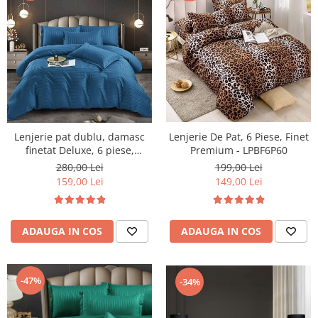
Lenjerie pat dublu, damasc
Lenjerie De Pat, 6 Piese, Finet
finetat Deluxe, 6 piese,
Premium - LPBF6P60
cearceaf pat cu elastic,
280,00 Lei
199,00 Lei
Albastru
159,00 Lei
149,00 Lei
ADAUGA IN COS
ADAUGA IN COS
-47%
-34%