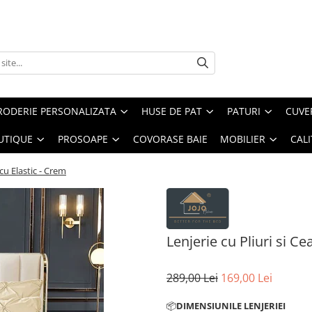
RODERIE PERSONALIZATA
HUSE DE PAT
PATURI
CUVE
UTIQUE
PROSOAPE
COVORASE BAIE
MOBILIER
CALI
 cu Elastic - Crem
Lenjerie cu Pliuri si Ce
289,00 Lei
169,00 Lei
📦
DIMENSIUNILE LENJERIEI