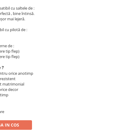
tibil cu saltele de :
fectă , bine întinsă.
ușor mai lejeră.
il cu pilotă de :
erne de :
re tip flep)
re tip flep)
 ?
pentru orice anotimp
 rezistent
at matrimonial
orice decor
n timp
are
A IN COS