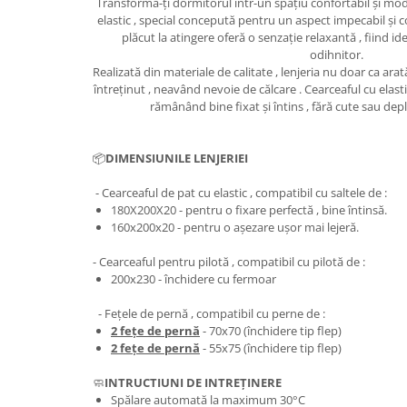
Transformă-ți dormitorul într-un spațiu confortabil și mod
elastic , special concepută pentru un aspect impecabil și c
plăcut la atingere oferă o senzație relaxantă , fiind id
odihnitor.
Realizată din materiale de calitate , lenjeria nu doar ca arat
întreținut , neavând nevoie de călcare . Cearceaful cu elast
rămânând bine fixat și întins , fără cute sau depl
📦
DIMENSIUNILE LENJERIEI
- Cearceaful de pat cu elastic , compatibil cu saltele de :
180X200X20 - pentru o fixare perfectă , bine întinsă.
​​​​160x200x20 - pentru o așezare ușor mai lejeră.
- Cearceaful pentru pilotă , compatibil cu pilotă de :
200x230 - închidere cu fermoar
- Fețele de pernă , compatibil cu perne de :
2 fețe de pernă
- 70x70 (închidere tip flep)
2 fețe de pernă
- 55x75 (închidere tip flep)
🧼
INTRUCTIUNI DE INTREȚINERE
Spălare automată la maximum 30°C