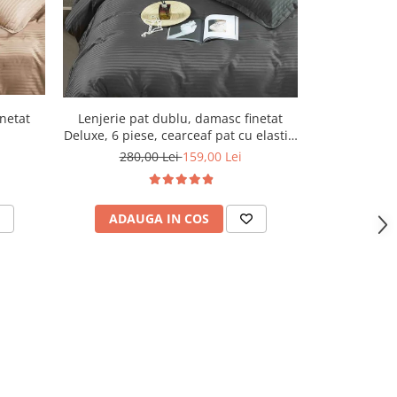
-43%
Lenjerie pat dublu, damasc finetat
Lenjerie pa
inetat
Deluxe, 6 piese, cearceaf pat cu elastic,
Deluxe, 6 pies
Gri Inchis
280,00 Lei
159,00 Lei
280,
ADAUGA IN COS
ADAU