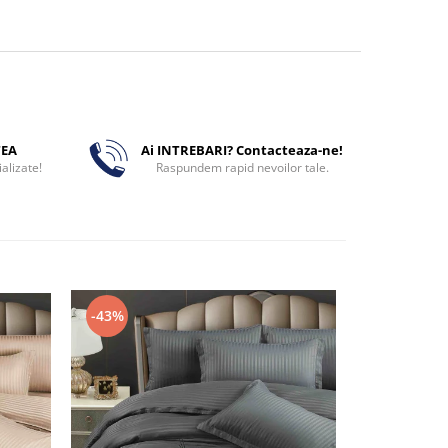
TEA
Ai INTREBARI? Contacteaza-ne!
alizate!
Raspundem rapid nevoilor tale.
-43%