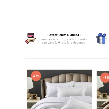
Persoane
Set Lenjerie Pat Blanita Iepure, 6
Piese, Cu Pilota Inclusa
Lenjerii De Pat Premium Collection
Set Lenjerie De Pat, 7 Piese, Cu
Pilota / Cuvertura Inclusa
Platesti cum DORESTI
Set Lenjerie De Pat Jacquard Regal,
Ramburs la livrare, online cu cardul
sau pana la 6 rate fara dobanda
11 Piese, Cuvertura Inclusa
Lenjerii Damasc Egiptean King Size
Lenjerii De Pat, Finet Premium, 1
Persoana
Lenjerii De Pat Damasc 1 Persoana
-43%
-43
Lenjerii De Pat, Imprimeu 3D, 1
Persoana