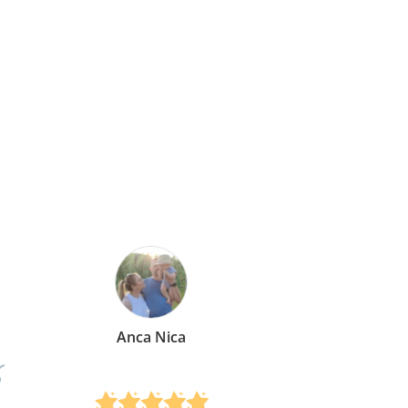
Anca Nica
M