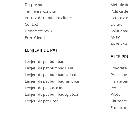
Despre noi
Metode de
Termeni si conditii
Politica d
Politica de Confidentialitate
Garantia 
Contact
Livrare
Urmareste AWB
Solutionare
Poze Clienti
ANPC
ANPC - SA
LENJERII DE PAT
ALTE P
Lenjerii de pat bumbac
Lenjerii de pat bumbac 100%
Covorase 
Lenjerii de pat bumbac satinat
Prosoape
Lenjerii de pat bumbac ranforce
Halate bai
Lenjerii de pat Cocolino
Perne
Lenjerii de pat bumbac egiptean
Pilote
Lenjerii de pat Hotel
Difuzoare
Parfum de