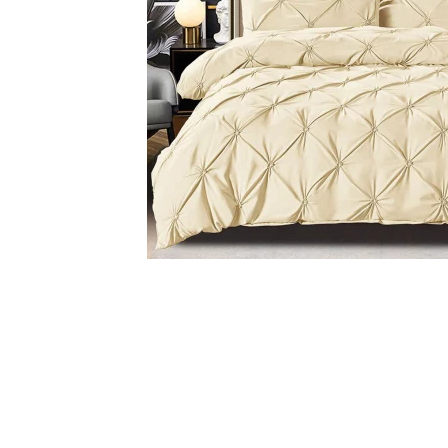
Cearceaf cu elastic
Cearceaf normal
Lenjerii De Pat Creponate
Lenjerii De Pat Bumbac Poplin 2
Persoane
Lenjerii De Pat Bumbac Poplin,
Matlasate, 2 Persoane
Lenjerii De Pat Bumbac Satinat 2
Persoane
Lenjerii De Pat Volanase
Lenjerii De Pat, Finet Premium 3D,
Distribuie
pe
2 Persoane
Facebook
Lenjerii De Pat Jacquard
Lenjerii De Pat Catifea
Lenjerii De Pat Cocolino
Set Lenjerie De Pat Blana
Artificiala De Iepure, 6 Piese, 2