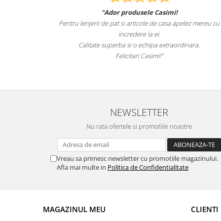
"Ador produsele Casimi!
male
Pentru lenjerii de pat si articole de casa apelez mereu cu
t i-
incredere la ei.
l.
Calitate superba si o echipa extraordinara.
Felicitari Casimi!"
NEWSLETTER
Nu rata ofertele si promotiile noastre
Vreau sa primesc newsletter cu promotiile magazinului.
Afla mai multe in
Politica de Confidentialitate
MAGAZINUL MEU
CLIENTI