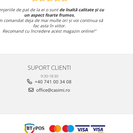
 de pat de la ei o sunt
de înaltă calitate și cu
Am comandat o
un aspect foarte frumos.
și am avut o întreb
at deja de mai multe ori și voi continua să
fac asta în viitor.
Sun
nd cu încredere acest magazin online!"
SUPORT CLIENTI
9:30-18:30
+40 741 00 34 08
office@casimi.ro