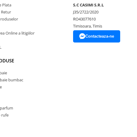
 Plata
S.C CASIMI S.R.L
e Retur
J35/2722/2020
Produselor
RO43077610
Timisoara, Timis
a Online a litigiilor
Contacteaza-ne
L
RODUSE
baie
 baie bumbac
e
 parfum
 rufe