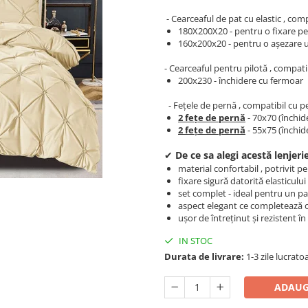
- Cearceaful de pat cu elastic , compa
180X200X20 - pentru o fixare per
​​​​160x200x20 - pentru o așezare 
- Cearceaful pentru pilotă , compatib
200x230 - închidere cu fermoar
- Fețele de pernă , compatibil cu p
2 fețe de pernă
- 70x70 (închide
2 fețe de pernă
- 55x75 (închide
✔
De ce sa alegi acestă lenjerie
material confortabil , potrivit 
fixare sigură datorită elasticului
set complet - ideal pentru un p
aspect elegant ce completează 
ușor de întreținut și rezistent î
IN STOC
Durata de livrare:
1-3 zile lucrato
ADAUG