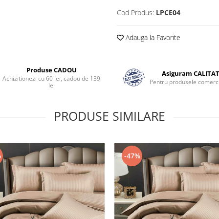
Cod Produs:
LPCE04
Adauga la Favorite
Produse CADOU
Asiguram CALITA
Achizitionezi cu 60 lei, cadou de 139
Pentru produsele comerci
lei
PRODUSE SIMILARE
%
-47%