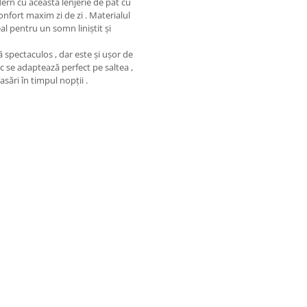
ern cu această lenjerie de pat cu
onfort maxim zi de zi . Materialul
eal pentru un somn liniștit și
ă spectaculos , dar este și ușor de
ic se adaptează perfect pe saltea ,
asări în timpul nopții .