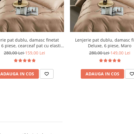
rie pat dublu, damasc finetat
Lenjerie pat dublu, damasc f
 6 piese, cearceaf pat cu elastic,
Deluxe, 6 piese, Maro
Maro
280,00 Lei
159,00 Lei
280,00 Lei
149,00 Lei
ADAUGA IN COS
ADAUGA IN COS