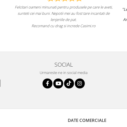
Felcitari oameni minunati pentru produsele pe care le aveti,
"Lenjeriile
sunteti cei mai buni. Nepotii mei au fost tare incantati de
Am comand
lenjeriile de pat.
Recomand cu drag si increde Casimi.ro
Recoma
SOCIAL
Urmareste-ne in social media
DATE COMERCIALE