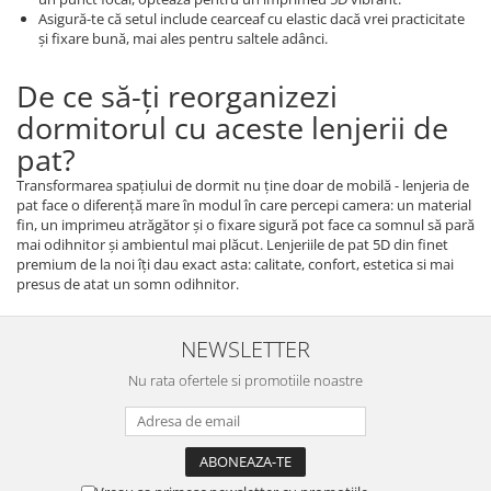
Asigură-te că setul include cearceaf cu elastic dacă vrei practicitate
şi fixare bună, mai ales pentru saltele adânci.
De ce să-ți reorganizezi
dormitorul cu aceste lenjerii de
pat?
Transformarea spaţiului de dormit nu ţine doar de mobilă - lenjeria de
pat face o diferenţă mare în modul în care percepi camera: un material
fin, un imprimeu atrăgător şi o fixare sigură pot face ca somnul să pară
mai odihnitor şi ambientul mai plăcut. Lenjeriile de pat 5D din finet
premium de la noi îţi dau exact asta: calitate, confort, estetica si mai
presus de atat un somn odihnitor.
NEWSLETTER
Nu rata ofertele si promotiile noastre