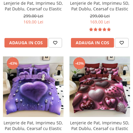
Lenjerie de Pat, Imprimeu 5D,
Lenjerie de Pat, Imprimeu 5D,
Persoane
Set Lenjerie Pat Blanita Iepure, 6
Pat Dublu, Cearsaf cu Elastic
Pat Dublu, Cearsaf cu Elastic
Piese, Cu Pilota Inclusa
299,00 Lei
299,00 Lei
169,00 Lei
169,00 Lei
Lenjerii De Pat Premium Collection
Set Lenjerie De Pat, 7 Piese, Cu
Pilota / Cuvertura Inclusa
ADAUGA IN COS
ADAUGA IN COS
Set Lenjerie De Pat Jacquard Regal,
11 Piese, Cuvertura Inclusa
Lenjerii Damasc Egiptean King Size
-43%
-43%
Lenjerii De Pat, Finet Premium, 1
Persoana
Lenjerii De Pat Damasc 1 Persoana
Lenjerii De Pat, Imprimeu 3D, 1
Persoana
Lenjerie de Pat, Imprimeu 5D,
Lenjerie de Pat, Imprimeu 5D,
Pat Dublu, Cearsaf cu Elastic
Pat Dublu, Cearsaf cu Elastic