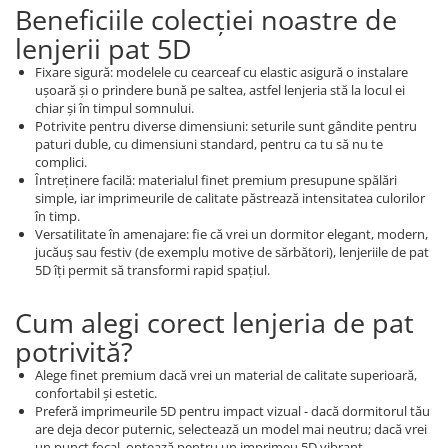
Beneficiile colecţiei noastre de
lenjerii pat 5D
Fixare sigură: modelele cu cearceaf cu elastic asigură o instalare
uşoară şi o prindere bună pe saltea, astfel lenjeria stă la locul ei
chiar şi în timpul somnului.
Potrivite pentru diverse dimensiuni: seturile sunt gândite pentru
paturi duble, cu dimensiuni standard, pentru ca tu să nu te
complici.
Întreţinere facilă: materialul finet premium presupune spălări
simple, iar imprimeurile de calitate păstrează intensitatea culorilor
în timp.
Versatilitate în amenajare: fie că vrei un dormitor elegant, modern,
jucăuş sau festiv (de exemplu motive de sărbători), lenjeriile de pat
5D îţi permit să transformi rapid spaţiul.
Cum alegi corect lenjeria de pat
potrivită?
Alege finet premium dacă vrei un material de calitate superioară,
confortabil şi estetic.
Preferă imprimeurile 5D pentru impact vizual - dacă dormitorul tău
are deja decor puternic, selectează un model mai neutru; dacă vrei
un punct focal, optează pentru un imprimeu 5D vibrant.