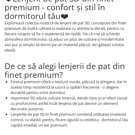
premium - confort şi stil în
dormitorul tău❤️
Explorează colecţia noastră de lenjerii de pat 5D, concepute din finet
premium de înaltă calitate şi realizate cu atenţie la detalii, pentru ca
fiecare noapte să fie o experienţă de răsfăţ. Fie că vrei să schimbi
atmosfera dormitorului, să aduci un plus de culoare şi modernitate
sau pur şi simplu să dormi pe un material plăcut, aici găseşti soluţia
ideală.
De ce să alegi lenjerii de pat din
finet premium?
Finetul premium oferă o textură moale, plăcută la atingere, dar în
acelaşi timp rezistentă la uzură şi spălări frecvente - o alegere
durabilă pentru orice dormitor.
Imprimeul 5D aduce culoare intensă, detalii clare şi un efect vizual
cu profunzime, astfel încât lenjeria de pat devine un element
decorativ puternic.
Lenjeriile de pat 5D în finet premium combină utilitatea (material
comod, cu elastic pentru fixare sigură) cu estetica - dormitorul tău
capătă imediat un aer premium.