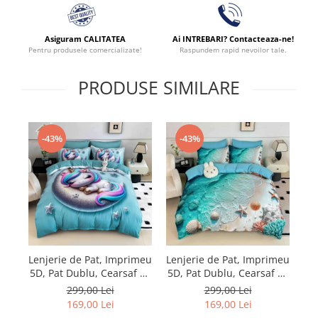
Asiguram CALITATEA
Ai INTREBARI? Contacteaza-ne!
Pentru produsele comercializate!
Raspundem rapid nevoilor tale.
PRODUSE SIMILARE
-43%
-43%
Lenjerie de Pat, Imprimeu
Lenjerie de Pat, Imprimeu
Le
5D, Pat Dublu, Cearsaf cu
5D, Pat Dublu, Cearsaf cu
5D
Elastic
Elastic
299,00 Lei
299,00 Lei
169,00 Lei
169,00 Lei