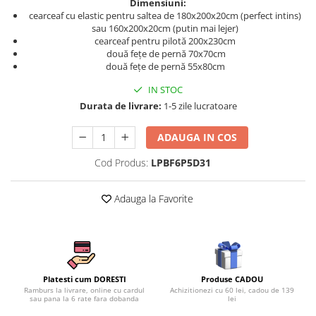
Dimensiuni:
Persoane
cearceaf cu elastic pentru saltea de 180x200x20cm (perfect intins)
Set Lenjerie Pat Blanita Iepure, 6
sau 160x200x20cm (putin mai lejer)
Piese, Cu Pilota Inclusa
cearceaf pentru pilotă 200x230cm
Lenjerii De Pat Premium Collection
două fețe de pernă 70x70cm
două fețe de pernă 55x80cm
Set Lenjerie De Pat, 7 Piese, Cu
Pilota / Cuvertura Inclusa
IN STOC
Durata de livrare:
1-5 zile lucratoare
Set Lenjerie De Pat Jacquard Regal,
11 Piese, Cuvertura Inclusa
ADAUGA IN COS
Lenjerii Damasc Egiptean King Size
Cod Produs:
LPBF6P5D31
Lenjerii De Pat, Finet Premium, 1
Persoana
Adauga la Favorite
Lenjerii De Pat Damasc 1 Persoana
Lenjerii De Pat, Imprimeu 3D, 1
Persoana
Produse CADOU
Platesti cum DORESTI
Achizitionezi cu 60 lei, cadou de 139
Ramburs la livrare, online cu cardul
lei
sau pana la 6 rate fara dobanda