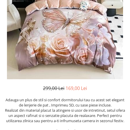
Cearceaf cu elastic
Cearceaf normal
Lenjerii De Pat Creponate
Lenjerii De Pat Bumbac Poplin 2
Persoane
Lenjerii De Pat Bumbac Poplin,
Matlasate, 2 Persoane
Lenjerii De Pat Bumbac Satinat 2
Persoane
Lenjerii De Pat Volanase
Lenjerii De Pat, Finet Premium 3D,
2 Persoane
299,00 Lei
169,00 Lei
Lenjerii De Pat Jacquard
Adauga un plus de stil si confort dormitorului tau cu acest set elegant
Lenjerii De Pat Catifea
de lenjerie de pat , Imprimeu 5D, cu sase piese incluse.
Realizat din material placut la atingere si usor de intretinut, setul ofera
Lenjerii De Pat Cocolino
un aspect rafinat si o senzatie placuta de realaxare. Perfect pentru
utilizarea zilnica sau pentru a-ti infrumuseta camera in sezonul festiv.
Set Lenjerie De Pat Blana
Artificiala De Iepure, 6 Piese, 2