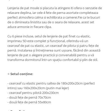
Lenjeria de pat moale si placuta la atingere iti ofera o senzatie de
relaxare deplina, iar cele 4 fete de perna asortate completeaza
perfect atmosfera calma si echilibrata a camerei.Fie ca te bucuri
de o dimineata linistita sau de o seara de relaxare, acest set
aduce armonie in fiecare clipa.
Cu 6 piese incluse, setul de lenjerie de pat finet cu elastic,
imprimeu 5D este complet și funcțional, oferindu-vă un
cearceaf de pat cu elastic, un cearceaf de pilota și patru fețe de
pernă. Instalarea și întreținerea sunt ușoare, făcând din această
lenjerie de pat o alegere practică și convenabilă pentru a vă
transforma dormitorul într-un spațiu confortabil și plin de stil.
⭐
Setul conține:
- cearceaf cu elastic pentru saltea de 180x200x20cm (perfect
intins) sau 160x200x20cm (putin mai lejer)
- cearceaf pentru pilotă 200x230cm
- două fețe de pernă 70x70cm
- două fețe de pernă 55x80cm