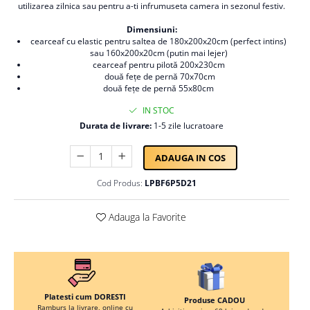
utilizarea zilnica sau pentru a-ti infrumuseta camera in sezonul festiv.
Persoane
Set Lenjerie Pat Blanita Iepure, 6
Dimensiuni:
Piese, Cu Pilota Inclusa
cearceaf cu elastic pentru saltea de 180x200x20cm (perfect intins)
Lenjerii De Pat Premium Collection
sau 160x200x20cm (putin mai lejer)
cearceaf pentru pilotă 200x230cm
Set Lenjerie De Pat, 7 Piese, Cu
două fețe de pernă 70x70cm
Pilota / Cuvertura Inclusa
două fețe de pernă 55x80cm
Set Lenjerie De Pat Jacquard Regal,
IN STOC
11 Piese, Cuvertura Inclusa
Durata de livrare:
1-5 zile lucratoare
Lenjerii Damasc Egiptean King Size
ADAUGA IN COS
Lenjerii De Pat, Finet Premium, 1
Persoana
Cod Produs:
LPBF6P5D21
Lenjerii De Pat Damasc 1 Persoana
Adauga la Favorite
Lenjerii De Pat, Imprimeu 3D, 1
Persoana
Platesti cum DORESTI
Produse CADOU
Ramburs la livrare, online cu