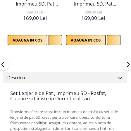
Imprimeu 5D, Pat
Imprimeu 5D, Pat
Dublu, Cearsaf cu
Dublu, Cearsaf cu
299,00 Lei
299,00 Lei
Elastic
Elastic
169,00 Lei
169,00 Lei
ADAUGA IN COS
ADAUGA IN COS
Descriere
Set Lenjerie de Pat , Imprimeu 5D - Rasfat,
Culoare si Liniste in Dormitorul Tau
Transforma fiecare seara intr-un moment de rasfat cu setul de
lenjerie de pat 5D, creat pentru cei care iubesc confortul si
frumusetea detaliilor.Designul 5D vibrant, aduce o nota de
prospetime si eleganta in dormitor, transformandu-l intr-un