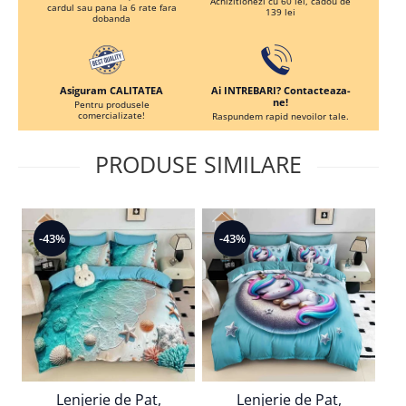
Achizitionezi cu 60 lei, cadou de
cardul sau pana la 6 rate fara
139 lei
dobanda
Ai INTREBARI? Contacteaza-
Asiguram CALITATEA
ne!
Pentru produsele
comercializate!
Raspundem rapid nevoilor tale.
PRODUSE SIMILARE
-43%
-43%
-
Lenjerie de Pat,
Lenjerie de Pat,