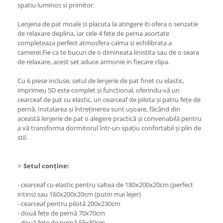
spatiu luminos si primitor.
Lenjeria de pat moale si placuta la atingere iti ofera o senzatie
de relaxare deplina, iar cele 4 fete de perna asortate
completeaza perfect atmosfera calma si echilibrata a
camerei.Fie ca te bucuri de o dimineata linistita sau de o seara
de relaxare, acest set aduce armonie in fiecare clipa.
Cu 6 piese incluse, setul de lenjerie de pat finet cu elastic,
imprimeu 5D este complet și funcțional, oferindu-vă un
cearceaf de pat cu elastic, un cearceaf de pilota și patru fețe de
pernă. Instalarea și întreținerea sunt ușoare, făcând din
această lenjerie de pat o alegere practică și convenabilă pentru
a vă transforma dormitorul într-un spațiu confortabil și plin de
stil.
⭐
Setul conține:
- cearceaf cu elastic pentru saltea de 180x200x20cm (perfect
intins) sau 160x200x20cm (putin mai lejer)
- cearceaf pentru pilotă 200x230cm
- două fețe de pernă 70x70cm
- două fețe de pernă 55x80cm