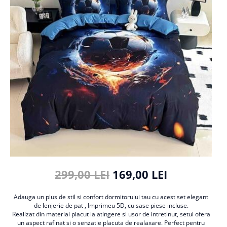
Cearceaf cu elastic
Cearceaf normal
Lenjerii De Pat Creponate
Lenjerii De Pat Bumbac Poplin 2
Persoane
Lenjerii De Pat Bumbac Poplin,
Matlasate, 2 Persoane
Lenjerii De Pat Bumbac Satinat 2
Persoane
Lenjerii De Pat Volanase
Lenjerii De Pat, Finet Premium 3D,
2 Persoane
Lenjerii De Pat Jacquard
299,00 LEI
169,00 LEI
Lenjerii De Pat Catifea
Adauga un plus de stil si confort dormitorului tau cu acest set elegant
Lenjerii De Pat Cocolino
de lenjerie de pat , Imprimeu 5D, cu sase piese incluse.
Set Lenjerie De Pat Blana
Realizat din material placut la atingere si usor de intretinut, setul ofera
un aspect rafinat si o senzatie placuta de realaxare. Perfect pentru
Artificiala De Iepure, 6 Piese, 2