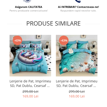
Asiguram CALITATEA
Ai INTREBARI? Contacteaza-ne!
Pentru produsele comercializate!
Raspundem rapid nevoilor tale.
PRODUSE SIMILARE
-43%
-43%
Lenjerie de Pat, Imprimeu
Lenjerie de Pat, Imprimeu
Le
5D, Pat Dublu, Cearsaf cu
5D, Pat Dublu, Cearsaf cu
5D
Elastic
Elastic
299,00 Lei
299,00 Lei
169,00 Lei
169,00 Lei