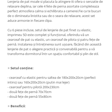
Lenjeria de pat moale si placuta la atingere iti ofera o senzatie de
relaxare deplina, iar cele 4 fete de perna asortate completeaza
perfect atmosfera calma si echilibrata a camerei.Fie ca te bucuri
de o dimineata linistita sau de o seara de relaxare, acest set
aduce armonie in fiecare clipa.
Cu 6 piese incluse, setul de lenjerie de pat finet cu elastic,
imprimeu 5D este complet și funcțional, oferindu-vă un
cearceaf de pat cu elastic, un cearceaf de pilota și patru fețe de
pernă. Instalarea și întreținerea sunt ușoare, făcând din această
lenjerie de pat o alegere practică și convenabilă pentru a vă
transforma dormitorul într-un spațiu confortabil și plin de stil.
⭐
Setul conține:
- cearceaf cu elastic pentru saltea de 180x200x20cm (perfect
intins) sau 160x200x20cm (putin mai lejer)
- cearceaf pentru pilotă 200x230cm
- două fețe de pernă 70x70cm
- două fețe de pernă 55x80cm
⭐
Beneficii
: