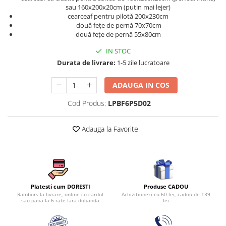
Persoane
sau 160x200x20cm (putin mai lejer)
Set Lenjerie Pat Blanita Iepure, 6
cearceaf pentru pilotă 200x230cm
Piese, Cu Pilota Inclusa
două fețe de pernă 70x70cm
două fețe de pernă 55x80cm
Lenjerii De Pat Premium Collection
IN STOC
Set Lenjerie De Pat, 7 Piese, Cu
Durata de livrare:
1-5 zile lucratoare
Pilota / Cuvertura Inclusa
Set Lenjerie De Pat Jacquard Regal,
ADAUGA IN COS
11 Piese, Cuvertura Inclusa
Cod Produs:
LPBF6P5D02
Lenjerii Damasc Egiptean King Size
Lenjerii De Pat, Finet Premium, 1
Adauga la Favorite
Persoana
Lenjerii De Pat Damasc 1 Persoana
Lenjerii De Pat, Imprimeu 3D, 1
Persoana
Produse CADOU
Platesti cum DORESTI
Achizitionezi cu 60 lei, cadou de 139
Ramburs la livrare, online cu cardul
lei
sau pana la 6 rate fara dobanda