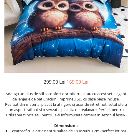
Cearceaf cu elastic
Cearceaf normal
Lenjerii De Pat Creponate
Lenjerii De Pat Bumbac Poplin 2
Persoane
Lenjerii De Pat Bumbac Poplin,
Matlasate, 2 Persoane
Lenjerii De Pat Bumbac Satinat 2
Persoane
Lenjerii De Pat Volanase
299,00 Lei
169,00 Lei
Lenjerii De Pat, Finet Premium 3D,
2 Persoane
Adauga un plus de stil si confort dormitorului tau cu acest set elegant
Lenjerii De Pat Jacquard
de lenjerie de pat Craciun, Imprimeu 5D, cu sase piese incluse.
Realizat din material placut la atingere si usor de intretinut, setul ofera
Lenjerii De Pat Catifea
un aspect rafinat si o senzatie placuta de realaxare. Perfect pentru
Lenjerii De Pat Cocolino
utilizarea zilnica sau pentru a-ti infrumuseta camera in sezonul festiv.
Set Lenjerie De Pat Blana
Dimensiuni:
Artificiala De Iepure, 6 Piese, 2
cearceaf cu elastic pentru saltea de 180x200x20cm (perfect intins)