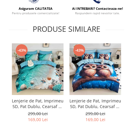
Asiguram CALITATEA
Ai INTREBARI? Contacteaza-ne!
Pentru produsele comercializate!
Raspundem rapid nevoilor tale.
PRODUSE SIMILARE
-43%
-43%
Lenjerie de Pat, Imprimeu
Lenjerie de Pat, Imprimeu
Le
5D, Pat Dublu, Cearsaf cu
5D, Pat Dublu, Cearsaf cu
5D
Elastic
Elastic
299,00 Lei
299,00 Lei
169,00 Lei
169,00 Lei