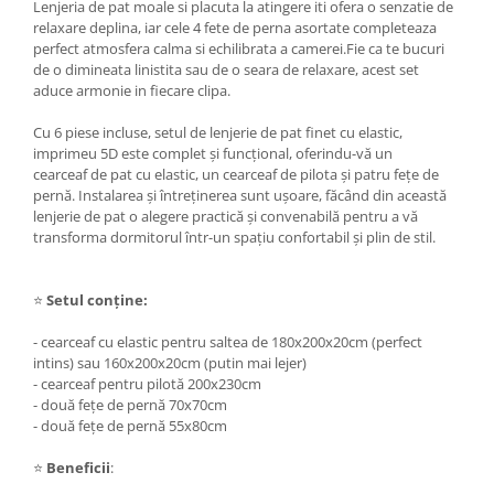
Lenjeria de pat moale si placuta la atingere iti ofera o senzatie de
relaxare deplina, iar cele 4 fete de perna asortate completeaza
perfect atmosfera calma si echilibrata a camerei.Fie ca te bucuri
de o dimineata linistita sau de o seara de relaxare, acest set
aduce armonie in fiecare clipa.
Cu 6 piese incluse, setul de lenjerie de pat finet cu elastic,
imprimeu 5D este complet și funcțional, oferindu-vă un
cearceaf de pat cu elastic, un cearceaf de pilota și patru fețe de
pernă. Instalarea și întreținerea sunt ușoare, făcând din această
lenjerie de pat o alegere practică și convenabilă pentru a vă
transforma dormitorul într-un spațiu confortabil și plin de stil.
⭐
Setul conține:
- cearceaf cu elastic pentru saltea de 180x200x20cm (perfect
intins) sau 160x200x20cm (putin mai lejer)
- cearceaf pentru pilotă 200x230cm
- două fețe de pernă 70x70cm
- două fețe de pernă 55x80cm
⭐
Beneficii
: