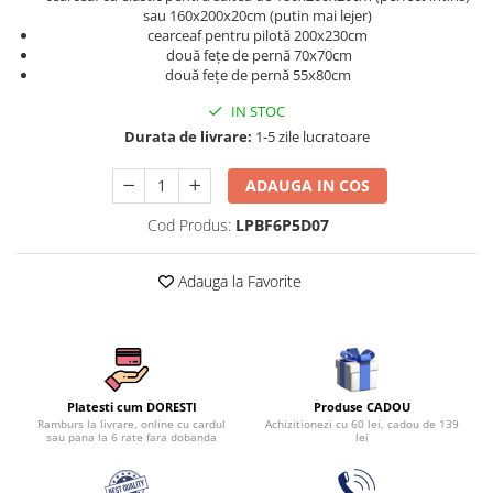
Persoane
sau 160x200x20cm (putin mai lejer)
Set Lenjerie Pat Blanita Iepure, 6
cearceaf pentru pilotă 200x230cm
Piese, Cu Pilota Inclusa
două fețe de pernă 70x70cm
două fețe de pernă 55x80cm
Lenjerii De Pat Premium Collection
IN STOC
Set Lenjerie De Pat, 7 Piese, Cu
Durata de livrare:
1-5 zile lucratoare
Pilota / Cuvertura Inclusa
Set Lenjerie De Pat Jacquard Regal,
ADAUGA IN COS
11 Piese, Cuvertura Inclusa
Cod Produs:
LPBF6P5D07
Lenjerii Damasc Egiptean King Size
Lenjerii De Pat, Finet Premium, 1
Adauga la Favorite
Persoana
Lenjerii De Pat Damasc 1 Persoana
Lenjerii De Pat, Imprimeu 3D, 1
Persoana
Produse CADOU
Platesti cum DORESTI
Achizitionezi cu 60 lei, cadou de 139
Ramburs la livrare, online cu cardul
lei
sau pana la 6 rate fara dobanda