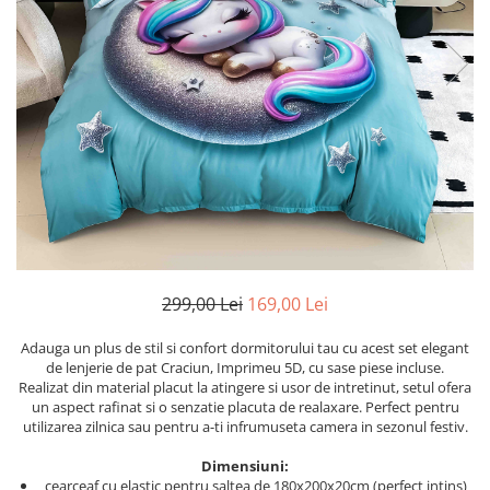
Cearceaf cu elastic
Cearceaf normal
Lenjerii De Pat Creponate
Lenjerii De Pat Bumbac Poplin 2
Persoane
Lenjerii De Pat Bumbac Poplin,
Matlasate, 2 Persoane
Lenjerii De Pat Bumbac Satinat 2
Persoane
Lenjerii De Pat Volanase
299,00 Lei
169,00 Lei
Lenjerii De Pat, Finet Premium 3D,
2 Persoane
Adauga un plus de stil si confort dormitorului tau cu acest set elegant
Lenjerii De Pat Jacquard
de lenjerie de pat Craciun, Imprimeu 5D, cu sase piese incluse.
Realizat din material placut la atingere si usor de intretinut, setul ofera
Lenjerii De Pat Catifea
un aspect rafinat si o senzatie placuta de realaxare. Perfect pentru
Lenjerii De Pat Cocolino
utilizarea zilnica sau pentru a-ti infrumuseta camera in sezonul festiv.
Set Lenjerie De Pat Blana
Dimensiuni:
Artificiala De Iepure, 6 Piese, 2
cearceaf cu elastic pentru saltea de 180x200x20cm (perfect intins)