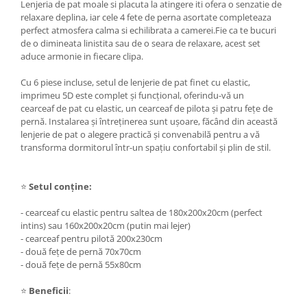
Lenjeria de pat moale si placuta la atingere iti ofera o senzatie de
relaxare deplina, iar cele 4 fete de perna asortate completeaza
perfect atmosfera calma si echilibrata a camerei.Fie ca te bucuri
de o dimineata linistita sau de o seara de relaxare, acest set
aduce armonie in fiecare clipa.
Cu 6 piese incluse, setul de lenjerie de pat finet cu elastic,
imprimeu 5D este complet și funcțional, oferindu-vă un
cearceaf de pat cu elastic, un cearceaf de pilota și patru fețe de
pernă. Instalarea și întreținerea sunt ușoare, făcând din această
lenjerie de pat o alegere practică și convenabilă pentru a vă
transforma dormitorul într-un spațiu confortabil și plin de stil.
⭐
Setul conține:
- cearceaf cu elastic pentru saltea de 180x200x20cm (perfect
intins) sau 160x200x20cm (putin mai lejer)
- cearceaf pentru pilotă 200x230cm
- două fețe de pernă 70x70cm
- două fețe de pernă 55x80cm
⭐
Beneficii
: