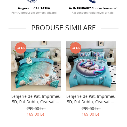
Asiguram CALITATEA
Ai INTREBARI? Contacteaza-ne!
Pentru produsele comercializate!
Raspundem rapid nevoilor tale.
PRODUSE SIMILARE
-43%
-43%
Lenjerie de Pat, Imprimeu
Lenjerie de Pat, Imprimeu
Le
5D, Pat Dublu, Cearsaf cu
5D, Pat Dublu, Cearsaf cu
5D
Elastic
Elastic
299,00 Lei
299,00 Lei
169,00 Lei
169,00 Lei