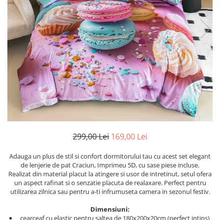
Cearceaf cu elastic
Cearceaf normal
Lenjerii De Pat Creponate
Lenjerii De Pat Bumbac Poplin 2
Persoane
Lenjerii De Pat Bumbac Poplin,
Matlasate, 2 Persoane
Lenjerii De Pat Bumbac Satinat 2
Persoane
Lenjerii De Pat Volanase
299,00 Lei
169,00 Lei
Lenjerii De Pat, Finet Premium 3D,
2 Persoane
Adauga un plus de stil si confort dormitorului tau cu acest set elegant
Lenjerii De Pat Jacquard
de lenjerie de pat Craciun, Imprimeu 5D, cu sase piese incluse.
Realizat din material placut la atingere si usor de intretinut, setul ofera
Lenjerii De Pat Catifea
un aspect rafinat si o senzatie placuta de realaxare. Perfect pentru
Lenjerii De Pat Cocolino
utilizarea zilnica sau pentru a-ti infrumuseta camera in sezonul festiv.
Set Lenjerie De Pat Blana
Dimensiuni:
Artificiala De Iepure, 6 Piese, 2
cearceaf cu elastic pentru saltea de 180x200x20cm (perfect intins)