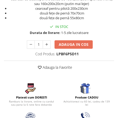
Persoane
sau 160x200x20cm (putin mai lejer)
Set Lenjerie Pat Blanita Iepure, 6
cearceaf pentru pilotă 200x230cm
Piese, Cu Pilota Inclusa
două fețe de pernă 70x70cm
două fețe de pernă 55x80cm
Lenjerii De Pat Premium Collection
IN STOC
Set Lenjerie De Pat, 7 Piese, Cu
Durata de livrare:
1-5 zile lucratoare
Pilota / Cuvertura Inclusa
Set Lenjerie De Pat Jacquard Regal,
ADAUGA IN COS
11 Piese, Cuvertura Inclusa
Cod Produs:
LPBF6P5D11
Lenjerii Damasc Egiptean King Size
Lenjerii De Pat, Finet Premium, 1
Adauga la Favorite
Persoana
Lenjerii De Pat Damasc 1 Persoana
Lenjerii De Pat, Imprimeu 3D, 1
Persoana
Produse CADOU
Platesti cum DORESTI
Achizitionezi cu 60 lei, cadou de 139
Ramburs la livrare, online cu cardul
lei
sau pana la 6 rate fara dobanda