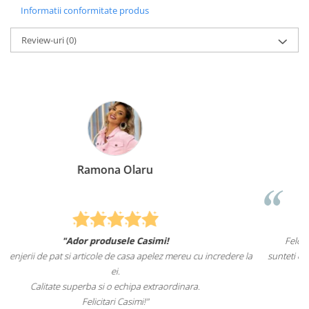
Informatii conformitate produs
Review-uri
(0)
Elena Suia
Felcitari oameni minunati pentru produsele pe care le ave
 incredere la
sunteti cei mai buni. Nepotii mei au fost tare incantati de lenje
pat.
Recomand cu drag si increde Casimi.ro