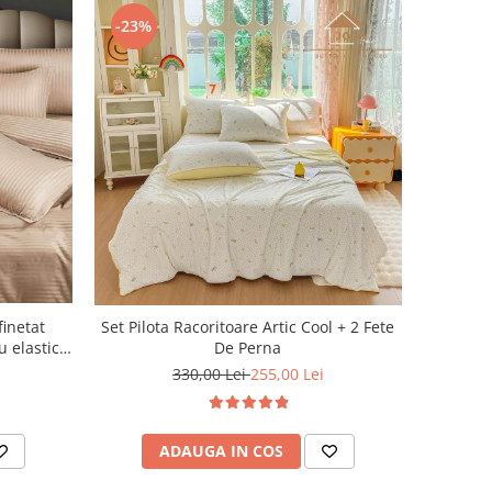
-23%
finetat
Set Pilota Racoritoare Artic Cool + 2 Fete
u elastic,
De Perna
330,00 Lei
255,00 Lei
ADAUGA IN COS