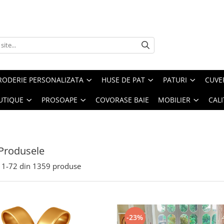
RODERIE PERSONALIZATA
HUSE DE PAT
PATURI
CUVE
UTIQUE
PROSOAPE
COVORASE BAIE
MOBILIER
CALI
Produsele
1-
72
din
1359
produse
-23%