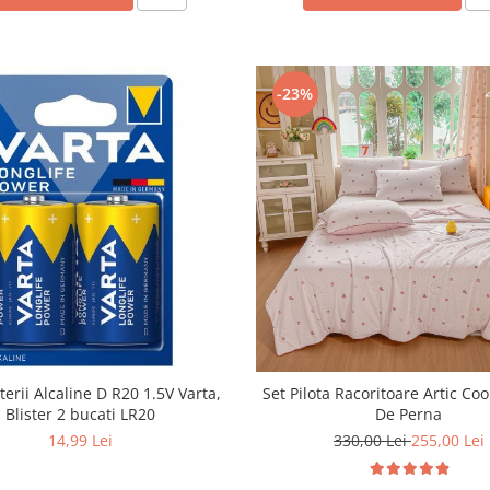
-23%
terii Alcaline D R20 1.5V Varta,
Set Pilota Racoritoare Artic Coo
Blister 2 bucati LR20
De Perna
14,99 Lei
330,00 Lei
255,00 Lei