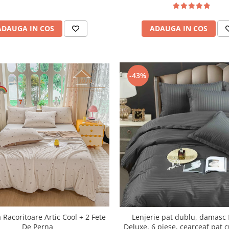
ADAUGA IN COS
ADAUGA IN COS
-43%
a Racoritoare Artic Cool + 2 Fete
Lenjerie pat dublu, damasc 
De Perna
Deluxe, 6 piese, cearceaf pat c