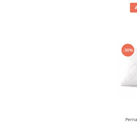
-30%
Perna