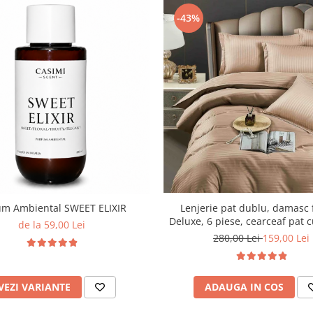
-43%
Lenjerie pat dublu, damasc 
um Ambiental SWEET ELIXIR
Deluxe, 6 piese, cearceaf pat c
de la 59,00 Lei
Maro
280,00 Lei
159,00 Lei
ADAUGA IN COS
VEZI VARIANTE