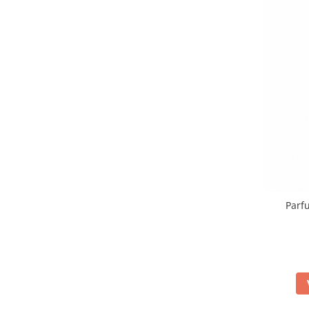
Persoane
Set Lenjerie Pat Blanita Iepure, 6
Piese, Cu Pilota Inclusa
Lenjerii De Pat Premium Collection
Set Lenjerie De Pat, 7 Piese, Cu
Pilota / Cuvertura Inclusa
Set Lenjerie De Pat Jacquard Regal,
11 Piese, Cuvertura Inclusa
Lenjerii Damasc Egiptean King Size
Lenjerii De Pat, Finet Premium, 1
Persoana
Lenjerii De Pat Damasc 1 Persoana
Parf
Lenjerii De Pat, Imprimeu 3D, 1
Persoana