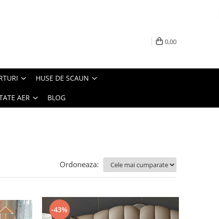
0,00
RTURI
HUSE DE SCAUN
TATE AER
BLOG
Ordoneaza:
-43%