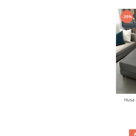
-39%
Husa 