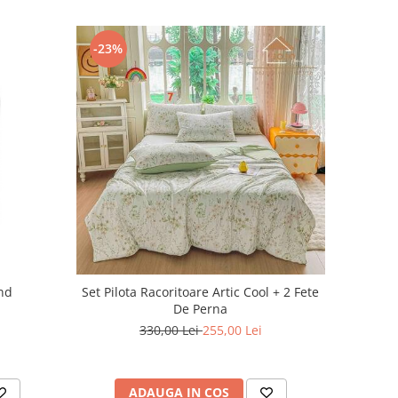
-23%
nd
Set Pilota Racoritoare Artic Cool + 2 Fete
De Perna
330,00 Lei
255,00 Lei
ADAUGA IN COS