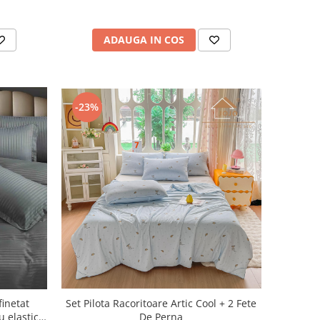
ADAUGA IN COS
-23%
Set Pilota Racoritoare Artic Cool + 2 Fete
finetat
De Perna
u elastic,