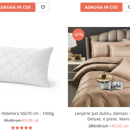
ADAUGA IN COS
ADAUGA IN COS
-47%
Lenjerie pat dublu, damasc 
 Hoteliera 50x70 cm - 1000g
Deluxe, 6 piese, Maro
99,00 Lei
69,00 Lei
280,00 Lei
149,00 Lei