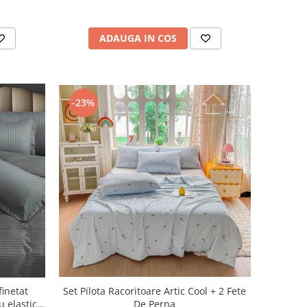
ADAUGA IN COS
-23%
Set Pilota Racoritoare Artic Cool + 2 Fete
finetat
De Perna
u elastic,