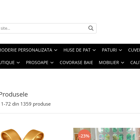
RODERIE PERSONALIZATA
HUSE DE PAT
PATURI
CUVE
UTIQUE
PROSOAPE
COVORASE BAIE
MOBILIER
CALI
Produsele
1-
72
din
1359
produse
-23%