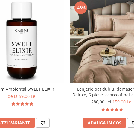
-43%
Lenjerie pat dublu, damasc 
um Ambiental SWEET ELIXIR
Deluxe, 6 piese, cearceaf pat c
de la 59,00 Lei
Maro
280,00 Lei
159,00 Lei
ADAUGA IN COS
VEZI VARIANTE