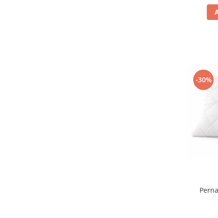
-30%
Perna