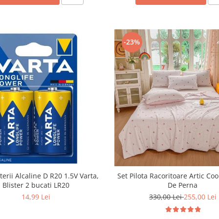
-23%
terii Alcaline D R20 1.5V Varta,
Set Pilota Racoritoare Artic Coo
Blister 2 bucati LR20
De Perna
14,99 Lei
330,00 Lei
255,00 Lei