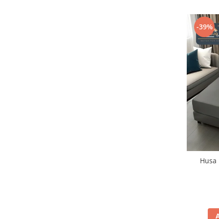
-39%
Husa 