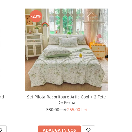
-23%
nd
Set Pilota Racoritoare Artic Cool + 2 Fete
De Perna
330,00 Lei
255,00 Lei
ADAUGA IN COS