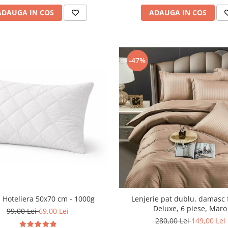
ADAUGA IN COS
ADAUGA IN COS
-47%
Lenjerie pat dublu, damasc 
 Hoteliera 50x70 cm - 1000g
Deluxe, 6 piese, Maro
99,00 Lei
69,00 Lei
280,00 Lei
149,00 Lei