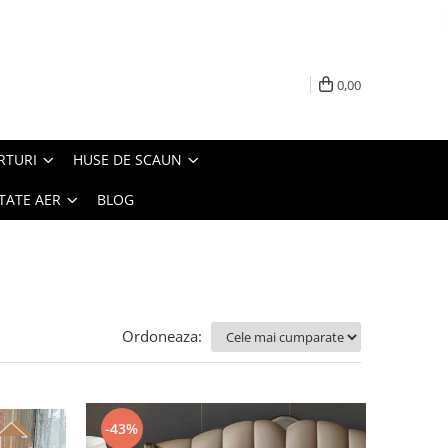
0,00
RTURI
HUSE DE SCAUN
TATE AER
BLOG
Ordoneaza:
-43%