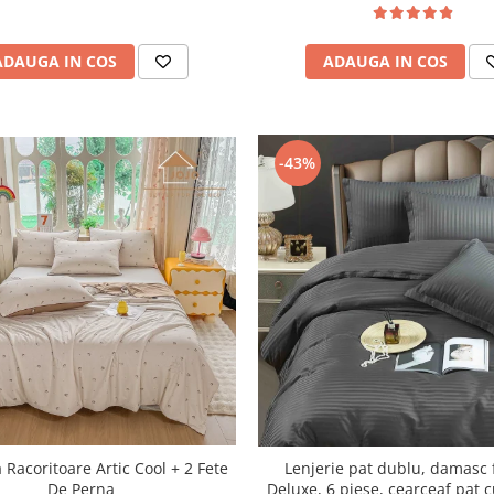
ADAUGA IN COS
ADAUGA IN COS
-43%
a Racoritoare Artic Cool + 2 Fete
Lenjerie pat dublu, damasc 
De Perna
Deluxe, 6 piese, cearceaf pat c