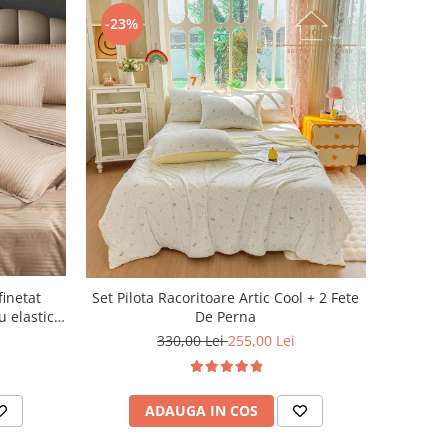
-23%
finetat
Set Pilota Racoritoare Artic Cool + 2 Fete
u elastic,
De Perna
330,00 Lei
255,00 Lei
ADAUGA IN COS