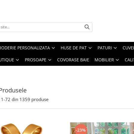
RODERIE PERSONALIZATA
HUSE DE PAT
PATURI
CUVE
UTIQUE
PROSOAPE
COVORASE BAIE
MOBILIER
CALI
Produsele
1-
72
din
1359
produse
-23%