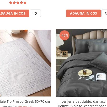
ADAUGA IN COS
ADAUGA IN COS
-43%
Baie Tip Prosop Greek 50x70 cm
Lenjerie pat dublu, damasc 
Deluxe, 6 piese, cearceaf pat c