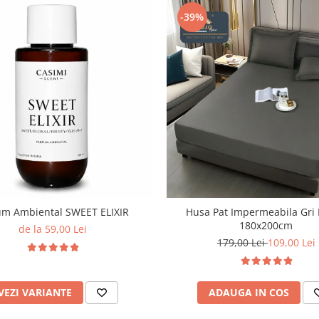
-39%
um Ambiental SWEET ELIXIR
Husa Pat Impermeabila Gri 
180x200cm
de la 59,00 Lei
179,00 Lei
109,00 Lei
VEZI VARIANTE
ADAUGA IN COS