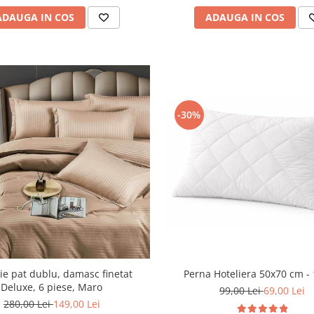
ADAUGA IN COS
ADAUGA IN COS
-30%
ie pat dublu, damasc finetat
Perna Hoteliera 50x70 cm -
Deluxe, 6 piese, Maro
99,00 Lei
69,00 Lei
280,00 Lei
149,00 Lei