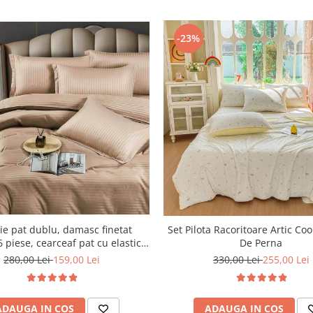
-23%
ie pat dublu, damasc finetat
Set Pilota Racoritoare Artic Coo
 piese, cearceaf pat cu elastic,
De Perna
Maro
280,00 Lei
159,00 Lei
330,00 Lei
255,00 Lei
ADAUGA IN COS
ADAUGA IN COS