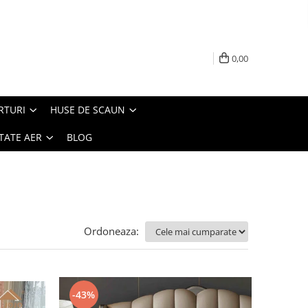
0,00
RTURI
HUSE DE SCAUN
TATE AER
BLOG
Ordoneaza:
-43%