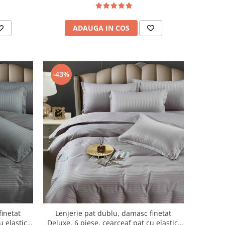
ADAUGA IN COS
-43%
finetat
Lenjerie pat dublu, damasc finetat
u elastic,
Deluxe, 6 piese, cearceaf pat cu elastic,