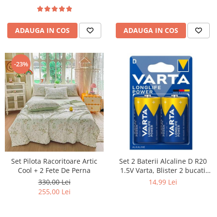
ADAUGA IN COS
ADAUGA IN COS
-23%
Set Pilota Racoritoare Artic
Set 2 Baterii Alcaline D R20
Cool + 2 Fete De Perna
1.5V Varta, Blister 2 bucati
LR20
330,00 Lei
14,99 Lei
255,00 Lei