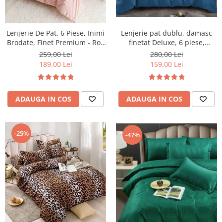
Lenjerie pat dublu, damasc
Lenjerie De Pat, 6 Piese, Inimi
finetat Deluxe, 6 piese,
Brodate, Finet Premium - Roz
cearceaf pat cu elastic,
Pudra
280,00 Lei
259,00 Lei
Albastru
159,00 Lei
189,00 Lei
ADAUGA IN COS
ADAUGA IN COS
-25%
-47%