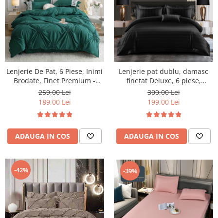
Lenjerie De Pat, 6 Piese, Inimi
Lenjerie pat dublu, damasc
Brodate, Finet Premium -
finetat Deluxe, 6 piese,
Verde
cearceaf pat cu elastic, Negru,
259,00 Lei
300,00 Lei
RS48E
189,00 Lei
199,00 Lei
ADAUGA IN COS
ADAUGA IN COS
-42%
-39%