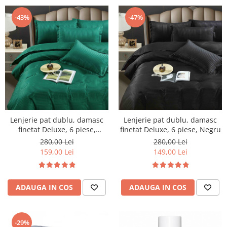
-43%
-47%
Lenjerie pat dublu, damasc
Lenjerie pat dublu, damasc
finetat Deluxe, 6 piese,
finetat Deluxe, 6 piese, Negru
cearceaf pat cu elastic, Verde
280,00 Lei
280,00 Lei
159,00 Lei
149,00 Lei
ADAUGA IN COS
ADAUGA IN COS
-29%