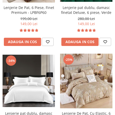
Lenjerie De Pat, 6 Piese, Finet
Lenjerie pat dublu, damasc
Premium - LPBF6P60
finetat Deluxe, 6 piese, Verde
199,00 Lei
280,00 Lei
149,00 Lei
149,00 Lei
ADAUGA IN COS
ADAUGA IN COS
-25%
-34%
Lenjerie pat dublu, damasc
Lenjerie De Pat, Cu Elastic, 6