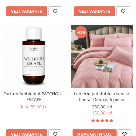
VEZI VARIANTE
VEZI VARIANTE
-43%
Parfum Ambiental PATCHOULI
Lenjerie pat dublu, damasc
ESCAPE
finetat Deluxe, 6 piese,
cearceaf pat cu elastic, Roz
de la 59,00 Lei
280,00 Lei
Deschis
159,00 Lei
VEZI VARIANTE
ADAUGA IN COS