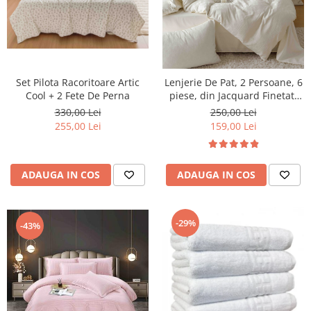
Set Pilota Racoritoare Artic
Lenjerie De Pat, 2 Persoane, 6
Cool + 2 Fete De Perna
piese, din Jacquard Finetat,
Crem deschis
330,00 Lei
250,00 Lei
255,00 Lei
159,00 Lei
ADAUGA IN COS
ADAUGA IN COS
-29%
-43%