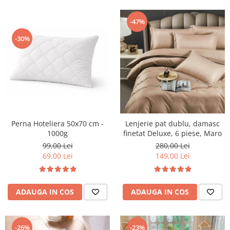
-47%
-30%
Perna Hoteliera 50x70 cm -
Lenjerie pat dublu, damasc
1000g
finetat Deluxe, 6 piese, Maro
99,00 Lei
280,00 Lei
69,00 Lei
149,00 Lei
ADAUGA IN COS
ADAUGA IN COS
-26%
-23%