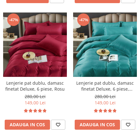
-47%
-47%
Lenjerie pat dublu, damasc
Lenjerie pat dublu, damasc
finetat Deluxe, 6 piese, Rosu
finetat Deluxe, 6 piese,
Turcoaz
280,00 Lei
280,00 Lei
149,00 Lei
149,00 Lei
ADAUGA IN COS
ADAUGA IN COS