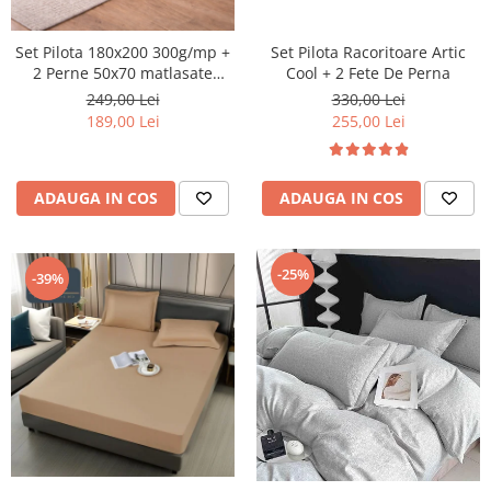
Set Pilota Racoritoare Artic
Set Pilota 180x200 300g/mp +
Cool + 2 Fete De Perna
2 Perne 50x70 matlasate
800g/buc
330,00 Lei
249,00 Lei
255,00 Lei
189,00 Lei
ADAUGA IN COS
ADAUGA IN COS
-25%
-39%