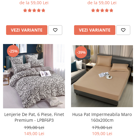
de la 59,00 Lei
de la 59,00 Lei
VEZI VARIANTE
VEZI VARIANTE
-25%
-39%
Husa Pat Impermeabila Maro
Lenjerie De Pat, 6 Piese, Finet
160x200cm
Premium - LPBF6P3
179,00 Lei
199,00 Lei
109,00 Lei
149,00 Lei