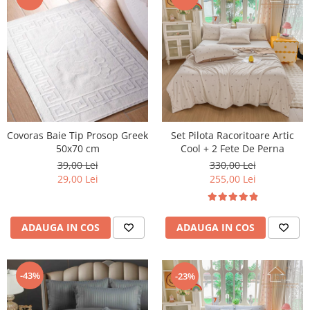
Covoras Baie Tip Prosop Greek
Set Pilota Racoritoare Artic
50x70 cm
Cool + 2 Fete De Perna
39,00 Lei
330,00 Lei
29,00 Lei
255,00 Lei
ADAUGA IN COS
ADAUGA IN COS
-43%
-23%