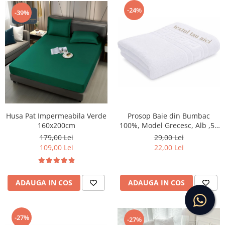
-24%
-39%
Husa Pat Impermeabila Verde
Prosop Baie din Bumbac
160x200cm
100%, Model Grecesc, Alb ,50
x 90 cm, Broderie
179,00 Lei
29,00 Lei
Personalizata
109,00 Lei
22,00 Lei
ADAUGA IN COS
ADAUGA IN COS
-27%
-27%