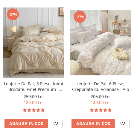
-27%
-27%
Lenjerie De Pat, 6 Piese, Inimi
Lenjerie De Pat, 6 Piese,
Brodate, Finet Premium -
Creponata Cu Volanase - Alb
Crem
259,00 Lei
205,00 Lei
189,00 Lei
149,00 Lei
ADAUGA IN COS
ADAUGA IN COS