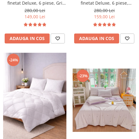
finetat Deluxe, 6 piese, Gri
finetat Deluxe, 6 piese,
Deschis
cearceaf pat cu elastic,
280,00 Lei
280,00 Lei
Sampanie
149,00 Lei
159,00 Lei
ADAUGA IN COS
ADAUGA IN COS
-24%
-23%