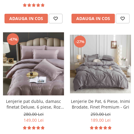
ADAUGA IN COS
ADAUGA IN COS
-47%
-27%
Lenjerie pat dublu, damasc
Lenjerie De Pat, 6 Piese, Inimi
finetat Deluxe, 6 piese, Roz
Brodate, Finet Premium - Gri
Inchis
280,00 Lei
259,00 Lei
149,00 Lei
189,00 Lei