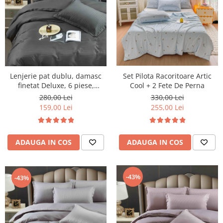
Lenjerie pat dublu, damasc
Set Pilota Racoritoare Artic
finetat Deluxe, 6 piese,
Cool + 2 Fete De Perna
cearceaf pat cu elastic, Gri
280,00 Lei
330,00 Lei
Inchis
159,00 Lei
255,00 Lei
ADAUGA IN COS
ADAUGA IN COS
-43%
-43%