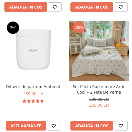
ADAUGA IN COS
ADAUGA IN COS
-23%
Difuzor de parfum Ambient
Set Pilota Racoritoare Artic
Cool + 2 Fete De Perna
259,00 Lei
330,00 Lei
255,00 Lei
VEZI VARIANTE
ADAUGA IN COS