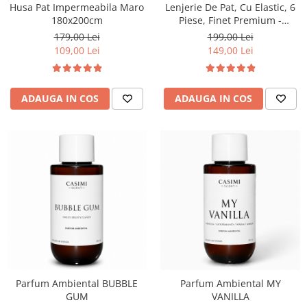
Husa Pat Impermeabila Maro
Lenjerie De Pat, Cu Elastic, 6
180x200cm
Piese, Finet Premium -
LPBF6PE24
179,00 Lei
199,00 Lei
109,00 Lei
149,00 Lei
ADAUGA IN COS
ADAUGA IN COS
Parfum Ambiental BUBBLE
Parfum Ambiental MY
GUM
VANILLA