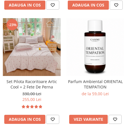
ADAUGA IN COS
ADAUGA IN COS
-23%
Set Pilota Racoritoare Artic
Parfum Ambiental ORIENTAL
Cool + 2 Fete De Perna
TEMPATION
330,00 Lei
de la 59,00 Lei
255,00 Lei
ADAUGA IN COS
VEZI VARIANTE