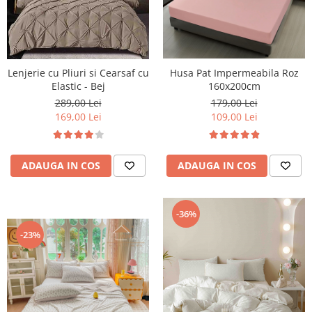
Lenjerie cu Pliuri si Cearsaf cu
Husa Pat Impermeabila Roz
Elastic - Bej
160x200cm
289,00 Lei
179,00 Lei
169,00 Lei
109,00 Lei
ADAUGA IN COS
ADAUGA IN COS
-36%
-23%