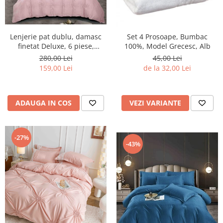
Lenjerie pat dublu, damasc
Set 4 Prosoape, Bumbac
finetat Deluxe, 6 piese,
100%, Model Grecesc, Alb
cearceaf pat cu elastic, Roz,
280,00 Lei
45,00 Lei
RS34
159,00 Lei
de la 32,00 Lei
ADAUGA IN COS
VEZI VARIANTE
-27%
-43%