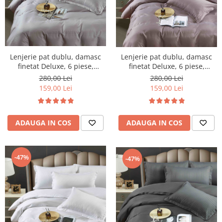
Lenjerie pat dublu, damasc
Lenjerie pat dublu, damasc
finetat Deluxe, 6 piese,
finetat Deluxe, 6 piese,
cearceaf pat cu elastic, Gri
cearceaf pat cu elastic, Roz
280,00 Lei
280,00 Lei
Deschis
Inchis
159,00 Lei
159,00 Lei
ADAUGA IN COS
ADAUGA IN COS
-47%
-47%