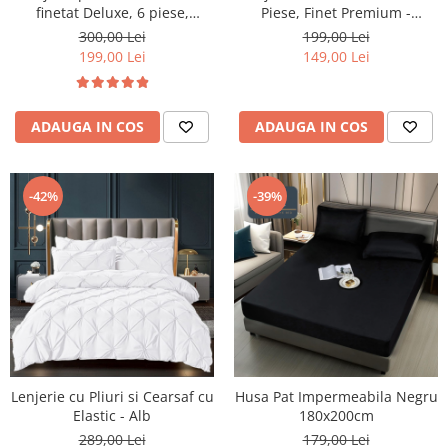
finetat Deluxe, 6 piese,
Piese, Finet Premium -
cearceaf pat cu elastic, Alb,
LPBF6PE48
300,00 Lei
199,00 Lei
RS47E
199,00 Lei
149,00 Lei
ADAUGA IN COS
ADAUGA IN COS
-42%
-39%
Lenjerie cu Pliuri si Cearsaf cu
Husa Pat Impermeabila Negru
Elastic - Alb
180x200cm
289,00 Lei
179,00 Lei