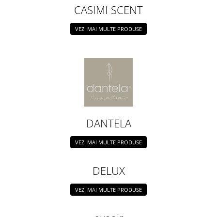
Cearceaf cu elastic
CASIMI SCENT
Cearceaf normal
VEZI MAI MULTE PRODUSE
Lenjerii De Pat Creponate
Lenjerii De Pat Bumbac Poplin 2
Persoane
Lenjerii De Pat Bumbac Poplin,
Matlasate, 2 Persoane
Lenjerii De Pat Bumbac Satinat 2
Persoane
Lenjerii De Pat Volanase
DANTELA
Lenjerii De Pat, Finet Premium 3D,
VEZI MAI MULTE PRODUSE
2 Persoane
Lenjerii De Pat Jacquard
DELUX
Lenjerii De Pat Catifea
Lenjerii De Pat Cocolino
VEZI MAI MULTE PRODUSE
Set Lenjerie De Pat Blana
Artificiala De Iepure, 6 Piese, 2