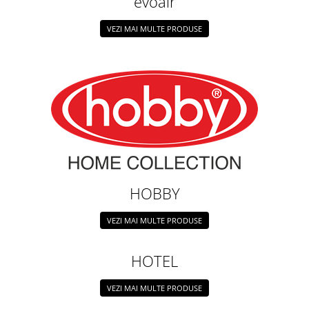
evoair
Persoane
Set Lenjerie Pat Blanita Iepure, 6
VEZI MAI MULTE PRODUSE
Piese, Cu Pilota Inclusa
Lenjerii De Pat Premium Collection
Set Lenjerie De Pat, 7 Piese, Cu
Pilota / Cuvertura Inclusa
Set Lenjerie De Pat Jacquard Regal,
11 Piese, Cuvertura Inclusa
Lenjerii Damasc Egiptean King Size
Lenjerii De Pat, Finet Premium, 1
Persoana
HOBBY
Lenjerii De Pat Damasc 1 Persoana
Lenjerii De Pat, Imprimeu 3D, 1
VEZI MAI MULTE PRODUSE
Persoana
HOTEL
VEZI MAI MULTE PRODUSE