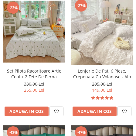
-27%
-23%
Set Pilota Racoritoare Artic
Lenjerie De Pat, 6 Piese,
Cool + 2 Fete De Perna
Creponata Cu Volanase - Alb
330,00 Lei
205,00 Lei
255,00 Lei
149,00 Lei
ADAUGA IN COS
ADAUGA IN COS
-43%
-47%