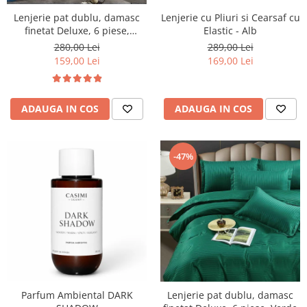
Lenjerie pat dublu, damasc
Lenjerie cu Pliuri si Cearsaf cu
finetat Deluxe, 6 piese,
Elastic - Alb
cearceaf pat cu elastic,
280,00 Lei
289,00 Lei
Albastru
159,00 Lei
169,00 Lei
ADAUGA IN COS
ADAUGA IN COS
-47%
Parfum Ambiental DARK
Lenjerie pat dublu, damasc