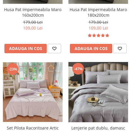
Husa Pat Impermeabila Maro
Husa Pat Impermeabila Maro
160x200cm
180x200cm
179,00 Lei
179,00 Lei
109,00 Lei
109,00 Lei
ADAUGA IN COS
ADAUGA IN COS
-47%
-23%
Set Pilota Racoritoare Artic
Lenjerie pat dublu, damasc