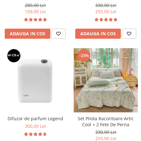
cearceaf pat cu elastic, Maro
280,00 Lei
330,00 Lei
159,00 Lei
255,00 Lei
ADAUGA IN COS
ADAUGA IN COS
-23%
Difuzor de parfum Legend
Set Pilota Racoritoare Artic
Cool + 2 Fete De Perna
300,00 Lei
330,00 Lei
255,00 Lei