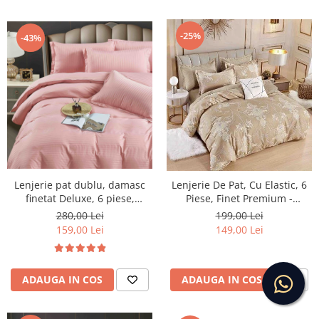
-25%
-43%
Lenjerie pat dublu, damasc
Lenjerie De Pat, Cu Elastic, 6
finetat Deluxe, 6 piese,
Piese, Finet Premium -
cearceaf pat cu elastic, Roz
LPBF6PE48
280,00 Lei
199,00 Lei
Deschis
159,00 Lei
149,00 Lei
ADAUGA IN COS
ADAUGA IN COS