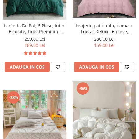
Lenjerie De Pat, 6 Piese, Inimi
Lenjerie pat dublu, damasc
Brodate, Finet Premium -
finetat Deluxe, 6 piese,
Verde
cearceaf pat cu elastic, Roz,
259,00 Lei
280,00 Lei
RS34
189,00 Lei
159,00 Lei
ADAUGA IN COS
ADAUGA IN COS
-36%
-23%