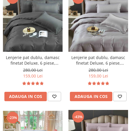
Lenjerie pat dublu, damasc
Lenjerie pat dublu, damasc
finetat Deluxe, 6 piese,
finetat Deluxe, 6 piese,
cearceaf pat cu elastic, Gri
cearceaf pat cu elastic, Gri
280,00 Lei
280,00 Lei
Inchis
Deschis
159,00 Lei
159,00 Lei
ADAUGA IN COS
ADAUGA IN COS
-43%
-23%