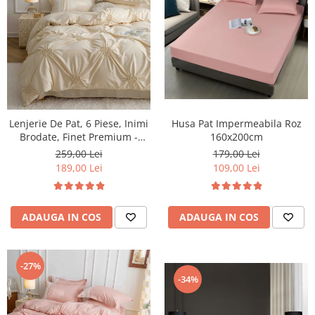
Husa Pat Impermeabila Roz
Lenjerie De Pat, 6 Piese, Inimi
160x200cm
Brodate, Finet Premium -
Crem
179,00 Lei
259,00 Lei
109,00 Lei
189,00 Lei
ADAUGA IN COS
ADAUGA IN COS
-27%
-34%