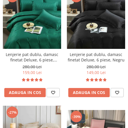
Lenjerie pat dublu, damasc
Lenjerie pat dublu, damasc
finetat Deluxe, 6 piese,
finetat Deluxe, 6 piese, Negru
cearceaf pat cu elastic, Verde
280,00 Lei
280,00 Lei
159,00 Lei
149,00 Lei
ADAUGA IN COS
ADAUGA IN COS
-27%
-39%