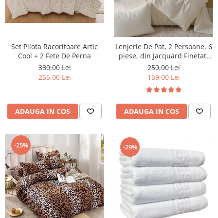
Set Pilota Racoritoare Artic
Lenjerie De Pat, 2 Persoane, 6
Cool + 2 Fete De Perna
piese, din Jacquard Finetat,
Crem deschis
330,00 Lei
250,00 Lei
255,00 Lei
159,00 Lei
ADAUGA IN COS
ADAUGA IN COS
-25%
-29%