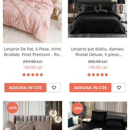
Lenjerie pat dublu, damasc
Lenjerie De Pat, 6 Piese, Inimi
finetat Deluxe, 6 piese,
Brodate, Finet Premium - Roz
cearceaf pat cu elastic, Negru,
Pudra
300,00 Lei
259,00 Lei
RS48E
199,00 Lei
189,00 Lei
ADAUGA IN COS
ADAUGA IN COS
-42%
-39%