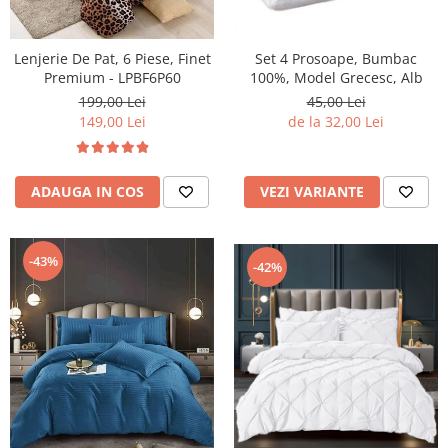
Lenjerie De Pat, 6 Piese, Finet
Set 4 Prosoape, Bumbac
Premium - LPBF6P60
100%, Model Grecesc, Alb
199,00 Lei
45,00 Lei
149,00 Lei
de la 32,00 Lei
ADAUGA IN COS
VEZI VARIANTE
-43%
-42%