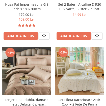
Husa Pat Impermeabila Gri
Set 2 Baterii Alcaline D R20
Inchis 180x200cm
1.5V Varta, Blister 2 bucati
LR20
179,00 Lei
14,99 Lei
109,00 Lei
ADAUGA IN COS
ADAUGA IN COS
-23%
-43%
Lenjerie pat dublu, damasc
Set Pilota Racoritoare Artic
finetat Deluxe, 6 piese,
Cool + 2 Fete De Perna