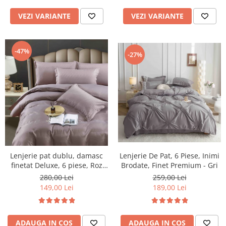
VEZI VARIANTE
VEZI VARIANTE
-47%
-27%
Lenjerie pat dublu, damasc
Lenjerie De Pat, 6 Piese, Inimi
finetat Deluxe, 6 piese, Roz
Brodate, Finet Premium - Gri
Inchis
280,00 Lei
259,00 Lei
149,00 Lei
189,00 Lei
ADAUGA IN COS
ADAUGA IN COS