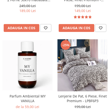
LPBF6PE24
800g/buc
199,00 Lei
249,00 Lei
149,00 Lei
189,00 Lei
ADAUGA IN COS
ADAUGA IN COS
-25%
Parfum Ambiental MY
Lenjerie De Pat, 6 Piese, Finet
VANILLA
Premium - LPBF6P3
de la 59,00 Lei
199,00 Lei