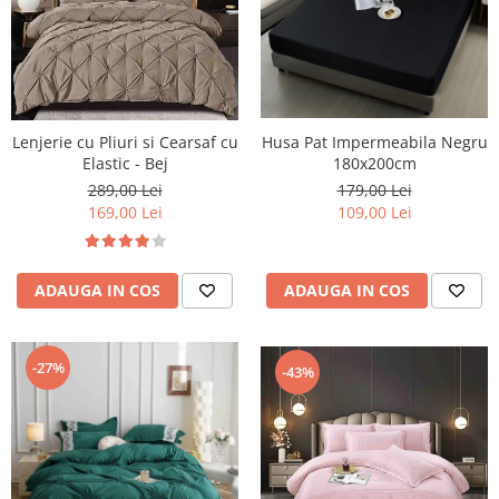
Lenjerie cu Pliuri si Cearsaf cu
Husa Pat Impermeabila Negru
Elastic - Bej
180x200cm
289,00 Lei
179,00 Lei
169,00 Lei
109,00 Lei
ADAUGA IN COS
ADAUGA IN COS
-27%
-43%