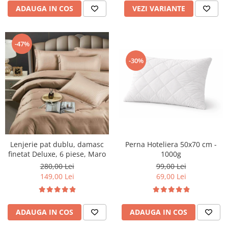
ADAUGA IN COS
VEZI VARIANTE
-47%
-30%
Perna Hoteliera 50x70 cm -
Lenjerie pat dublu, damasc
1000g
finetat Deluxe, 6 piese, Maro
99,00 Lei
280,00 Lei
69,00 Lei
149,00 Lei
ADAUGA IN COS
ADAUGA IN COS