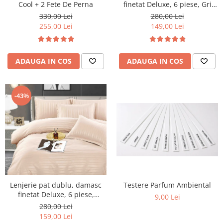
Cool + 2 Fete De Perna
finetat Deluxe, 6 piese, Gri
Deschis
330,00 Lei
280,00 Lei
255,00 Lei
149,00 Lei
ADAUGA IN COS
ADAUGA IN COS
-43%
Lenjerie pat dublu, damasc
Testere Parfum Ambiental
finetat Deluxe, 6 piese,
9,00 Lei
cearceaf pat cu elastic,
280,00 Lei
Sampanie
159,00 Lei