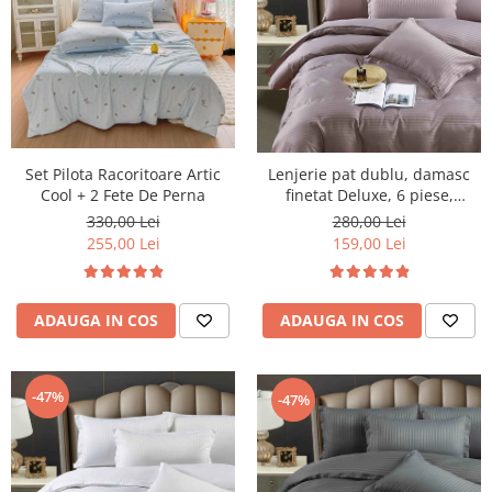
Set Pilota Racoritoare Artic
Lenjerie pat dublu, damasc
Cool + 2 Fete De Perna
finetat Deluxe, 6 piese,
cearceaf pat cu elastic, Roz
330,00 Lei
280,00 Lei
Inchis
255,00 Lei
159,00 Lei
ADAUGA IN COS
ADAUGA IN COS
-47%
-47%