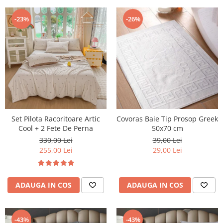
-23%
-26%
Set Pilota Racoritoare Artic
Covoras Baie Tip Prosop Greek
Cool + 2 Fete De Perna
50x70 cm
330,00 Lei
39,00 Lei
255,00 Lei
29,00 Lei
ADAUGA IN COS
ADAUGA IN COS
-43%
-43%