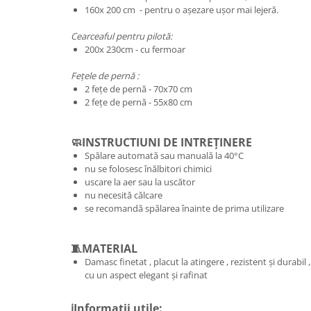
160x 200 cm - pentru o așezare ușor mai lejeră.
Cearceaful pentru pilotă:
200x 230cm - cu fermoar
Fețele de pernă :
2 fețe de pernă - 70x70 cm
2 fețe de pernă - 55x80 cm
🧼INSTRUCTIUNI DE INTREȚINERE
Spălare automată sau manuală la 40°C
nu se folosesc înălbitori chimici
uscare la aer sau la uscător
nu necesită călcare
se recomandă spălarea înainte de prima utilizare
🧵MATERIAL
Damasc finetat , placut la atingere , rezistent și durabil ,
cu un aspect elegant și rafinat
ℹ️Informatii utile: