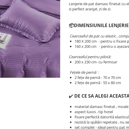
Lenjerie de pat damasc finetat cu e
si perfect aranjat, zi de zi.
📦DIMENSIUNILE LENJERIE
Cearceaful de pat cu elastic , compat
180 X 200 cm - pentru o fixare p
​​​​160 x 200 cm - pentru o așezar
Cearceaful pentru pilotă:
200 x 230 cm- cu fermoar
Fețele de pernă :
2 fețe de pernă - 70 x 70 cm
2 fețe de pernă - 55 x 80 cm
✔️
DE CE SA ALEGI ACEASTA
material damasc finetat , moale
aspect luxos , tip hotel
fixare perfectă datorită elasticu
rezistă la spălări repetate , nu 
set complet - ideal pentru pat 