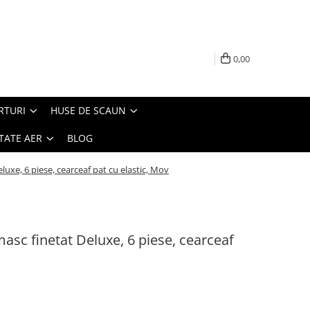
0,00
RTURI
HUSE DE SCAUN
TATE AER
BLOG
luxe, 6 piese, cearceaf pat cu elastic, Mov
masc finetat Deluxe, 6 piese, cearceaf