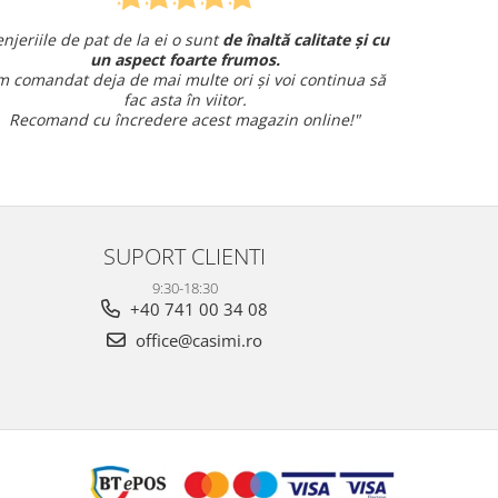
ate și cu
Am comandat o lenjerie de pat pentru cadou
și am avut o întrebare și
am primit un răspuns rapid și
tinua să
amabil.
Sunt foarte mulțumită!
ne!"
SUPORT CLIENTI
9:30-18:30
+40 741 00 34 08
office@casimi.ro