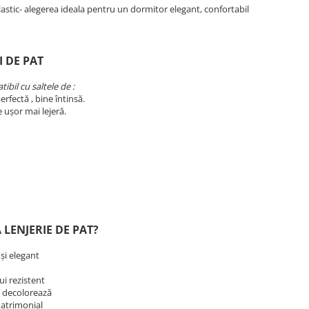
lastic- alegerea ideala pentru un dormitor elegant, confortabil
I DE PAT
ibil cu saltele de :
erfectă , bine întinsă.
e ușor mai lejeră.
 LENJERIE DE PAT?
 și elegant
lui rezistent
se decolorează
matrimonial