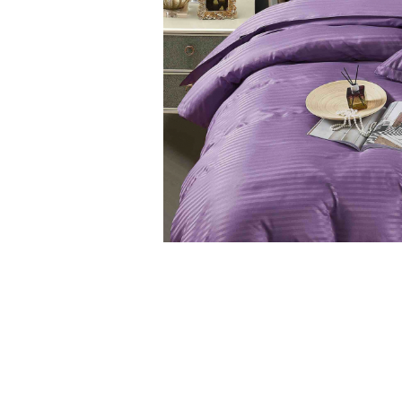
Cearceaf cu elastic
Cearceaf normal
Lenjerii De Pat Creponate
Lenjerii De Pat Bumbac Poplin 2
Persoane
Lenjerii De Pat Bumbac Poplin,
Matlasate, 2 Persoane
Lenjerii De Pat Bumbac Satinat 2
Persoane
Lenjerii De Pat Volanase
Lenjerii De Pat, Finet Premium 3D,
Distribuie
2 Persoane
pe
Facebook
Lenjerii De Pat Jacquard
Lenjerii De Pat Catifea
Lenjerii De Pat Cocolino
Set Lenjerie De Pat Blana
Artificiala De Iepure, 6 Piese, 2