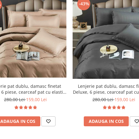
-43%
%
Lenjerie pat dublu, damasc f
rie pat dublu, damasc finetat
Deluxe, 6 piese, cearceaf pat cu 
 6 piese, cearceaf pat cu elastic,
Gri Inchis
Maro
280,00 Lei
159,00 Lei
280,00 Lei
159,00 Lei
ADAUGA IN COS
ADAUGA IN COS