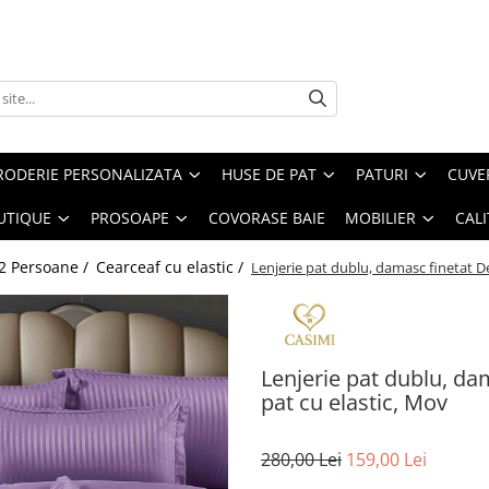
RODERIE PERSONALIZATA
HUSE DE PAT
PATURI
CUVE
UTIQUE
PROSOAPE
COVORASE BAIE
MOBILIER
CALI
 2 Persoane /
Cearceaf cu elastic /
Lenjerie pat dublu, damasc finetat De
Lenjerie pat dublu, da
pat cu elastic, Mov
280,00 Lei
159,00 Lei