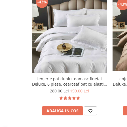
-43%
-43
Lenjerie pat dublu, damasc finetat
Lenje
Deluxe, 6 piese, cearceaf pat cu elastic,
Deluxe,
Alb
280,00 Lei
159,00 Lei
ADAUGA IN COS