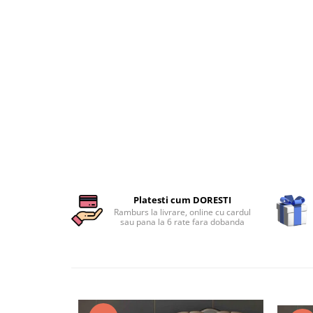
Persoane
Set Lenjerie Pat Blanita Iepure, 6
Piese, Cu Pilota Inclusa
Lenjerii De Pat Premium Collection
Set Lenjerie De Pat, 7 Piese, Cu
Pilota / Cuvertura Inclusa
Set Lenjerie De Pat Jacquard Regal,
11 Piese, Cuvertura Inclusa
Lenjerii Damasc Egiptean King Size
Lenjerii De Pat, Finet Premium, 1
Persoana
Platesti cum DORESTI
Lenjerii De Pat Damasc 1 Persoana
Ramburs la livrare, online cu cardul
sau pana la 6 rate fara dobanda
Lenjerii De Pat, Imprimeu 3D, 1
Persoana