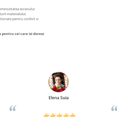
luminozitatea ecranului;
turii materialului;
tionate pentru confort si
 pentru cei care isi doresc
Anca Nica