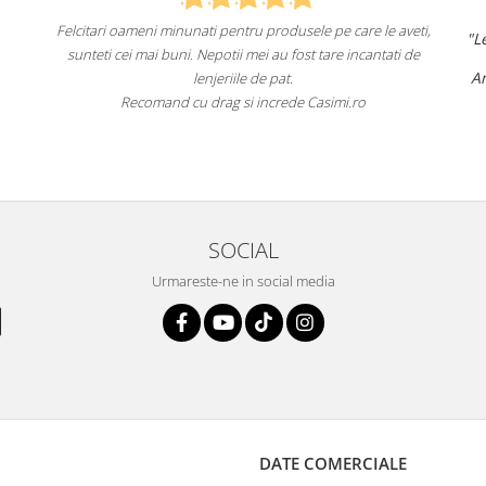
 pe care le aveti,
"Lenjeriile de pat de la ei o sunt
de înaltă calit
tare incantati de
un aspect foarte frumos.
Am comandat deja de mai multe ori și voi con
fac asta în viitor.
simi.ro
Recomand cu încredere acest magazin onli
SOCIAL
Urmareste-ne in social media
DATE COMERCIALE