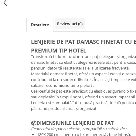
Review-uri
(0)
Descriere
LENJERIE DE PAT DAMASC FINETAT CU EL
PREMIUM TIP HOTEL
Transformă-ți dormitorul într-un spațiu elegant și organizat
damasc finetat cu elastic , alegerea ideală atât pentru
casă,
pensiuni datorită rezistenței sale la utilizarea frecventă.
Materialul damasc finetat, oferă un aspect luxos și o senzaț
contribuind la un somn odihnitor . În același timp , este ex
călcare , economisind timp și efort .
Cearceaful de pat este prevăzut cu elastic , asigurând o fixa
sau deplasări în timpul nopții, oferind un aspect impecabil 
Lenjeria este ambalată într-o husă practică , ideală pentru 
păstrând produsul curat și organizat .
📦DIMENSIUNILE LENJERIEI DE PAT
Cearceaful de pat cu elastic , compatibil cu saltele de :
180X 200 cm - pentru o fixare perfectă , bine întinsă.