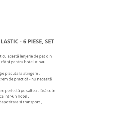
ASTIC - 6 PIESE, SET
 cu acestă lenjerie de pat din
 cât și pentru hoteluri sau
ie plăcută la atingere ,
trem de practică - nu necesită
re perfectă pe saltea , fără cute
ca intr-un hotel .
depozitare și transport ,