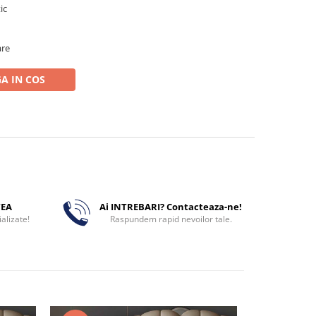
tic
are
A IN COS
TEA
Ai INTREBARI? Contacteaza-ne!
alizate!
Raspundem rapid nevoilor tale.