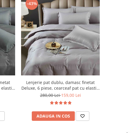
-43%
-43%
inetat
Lenjerie pat dublu, damasc finetat
Lenjerie pa
elastic,
Deluxe, 6 piese, cearceaf pat cu elastic,
Deluxe, 6 pies
Gri Deschis
280,00 Lei
159,00 Lei
280,
ADAUGA IN COS
ADAU