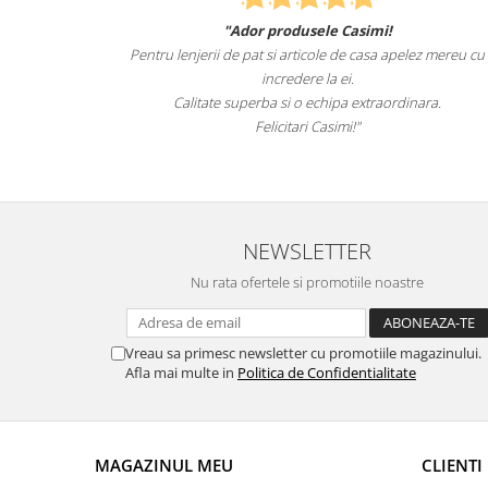
le Casimi!
Felcitari oameni minunati pentru produsele
ole de casa apelez mereu cu
sunteti cei mai buni. Nepotii mei au fost 
la ei.
lenjeriile de pat.
chipa extraordinara.
Recomand cu drag si increde Ca
asimi!"
NEWSLETTER
Nu rata ofertele si promotiile noastre
Vreau sa primesc newsletter cu promotiile magazinului.
Afla mai multe in
Politica de Confidentialitate
MAGAZINUL MEU
CLIENTI