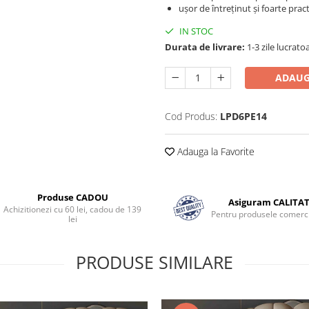
ușor de întreținut și foarte prac
IN STOC
Durata de livrare:
1-3 zile lucrato
ADAUG
Cod Produs:
LPD6PE14
Adauga la Favorite
Produse CADOU
Asiguram CALITA
Achizitionezi cu 60 lei, cadou de 139
Pentru produsele comerci
lei
PRODUSE SIMILARE