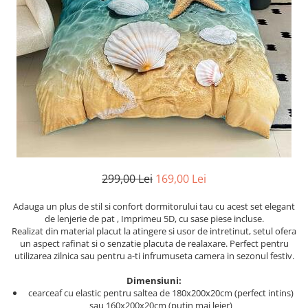
Cearceaf cu elastic
Cearceaf normal
Lenjerii De Pat Creponate
Lenjerii De Pat Bumbac Poplin 2
Persoane
Lenjerii De Pat Bumbac Poplin,
Matlasate, 2 Persoane
Lenjerii De Pat Bumbac Satinat 2
Persoane
Lenjerii De Pat Volanase
299,00 Lei
169,00 Lei
Lenjerii De Pat, Finet Premium 3D,
2 Persoane
Adauga un plus de stil si confort dormitorului tau cu acest set elegant
de lenjerie de pat , Imprimeu 5D, cu sase piese incluse.
Lenjerii De Pat Jacquard
Realizat din material placut la atingere si usor de intretinut, setul ofera
un aspect rafinat si o senzatie placuta de realaxare. Perfect pentru
Lenjerii De Pat Catifea
utilizarea zilnica sau pentru a-ti infrumuseta camera in sezonul festiv.
Lenjerii De Pat Cocolino
Dimensiuni:
Set Lenjerie De Pat Blana
cearceaf cu elastic pentru saltea de 180x200x20cm (perfect intins)
Artificiala De Iepure, 6 Piese, 2
sau 160x200x20cm (putin mai lejer)