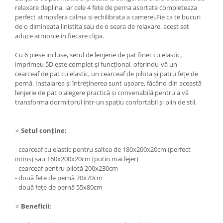
relaxare deplina, iar cele 4 fete de perna asortate completeaza
perfect atmosfera calma si echilibrata a camerei.Fie ca te bucuri
de o dimineata linistita sau de o seara de relaxare, acest set
aduce armonie in fiecare clipa.
Cu 6 piese incluse, setul de lenjerie de pat finet cu elastic,
imprimeu 5D este complet și funcțional, oferindu-vă un
cearceaf de pat cu elastic, un cearceaf de pilota și patru fețe de
pernă. Instalarea și întreținerea sunt ușoare, făcând din această
lenjerie de pat o alegere practică și convenabilă pentru a vă
transforma dormitorul într-un spațiu confortabil și plin de stil.
⭐
Setul conține:
- cearceaf cu elastic pentru saltea de 180x200x20cm (perfect
intins) sau 160x200x20cm (putin mai lejer)
- cearceaf pentru pilotă 200x230cm
- două fețe de pernă 70x70cm
- două fețe de pernă 55x80cm
⭐
Beneficii
: