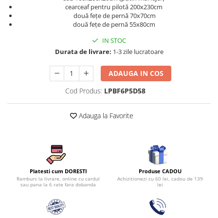
Persoane
cearceaf pentru pilotă 200x230cm
Set Lenjerie Pat Blanita Iepure, 6
două fețe de pernă 70x70cm
Piese, Cu Pilota Inclusa
două fețe de pernă 55x80cm
Lenjerii De Pat Premium Collection
IN STOC
Set Lenjerie De Pat, 7 Piese, Cu
Durata de livrare:
1-3 zile lucratoare
Pilota / Cuvertura Inclusa
ADAUGA IN COS
Set Lenjerie De Pat Jacquard Regal,
11 Piese, Cuvertura Inclusa
Cod Produs:
LPBF6P5D58
Lenjerii Damasc Egiptean King Size
Adauga la Favorite
Lenjerii De Pat, Finet Premium, 1
Persoana
Lenjerii De Pat Damasc 1 Persoana
Lenjerii De Pat, Imprimeu 3D, 1
Persoana
Produse CADOU
Platesti cum DORESTI
Achizitionezi cu 60 lei, cadou de 139
Ramburs la livrare, online cu cardul
lei
sau pana la 6 rate fara dobanda