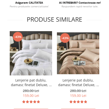
Asiguram CALITATEA
Ai INTREBARI? Contacteaza-ne!
Pentru produsele comercializate!
Raspundem rapid nevoilor tale.
PRODUSE SIMILARE
-43%
-43%
Lenjerie pat dublu,
Lenjerie pat dublu,
damasc finetat Deluxe, 6
damasc finetat Deluxe, 6
da
piese, cearceaf pat cu
piese, cearceaf pat cu
280,00 Lei
280,00 Lei
elastic, Maro
elastic, Alb
159,00 Lei
159,00 Lei