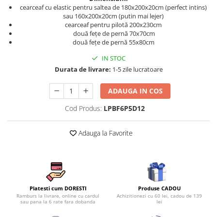
Persoane
cearceaf cu elastic pentru saltea de 180x200x20cm (perfect intins)
Set Lenjerie Pat Blanita Iepure, 6
sau 160x200x20cm (putin mai lejer)
Piese, Cu Pilota Inclusa
cearceaf pentru pilotă 200x230cm
două fețe de pernă 70x70cm
Lenjerii De Pat Premium Collection
două fețe de pernă 55x80cm
Set Lenjerie De Pat, 7 Piese, Cu
IN STOC
Pilota / Cuvertura Inclusa
Durata de livrare:
1-5 zile lucratoare
Set Lenjerie De Pat Jacquard Regal,
11 Piese, Cuvertura Inclusa
ADAUGA IN COS
Lenjerii Damasc Egiptean King Size
Cod Produs:
LPBF6P5D12
Lenjerii De Pat, Finet Premium, 1
Persoana
Adauga la Favorite
Lenjerii De Pat Damasc 1 Persoana
Lenjerii De Pat, Imprimeu 3D, 1
Persoana
Produse CADOU
Platesti cum DORESTI
Achizitionezi cu 60 lei, cadou de 139
Ramburs la livrare, online cu cardul
lei
sau pana la 6 rate fara dobanda