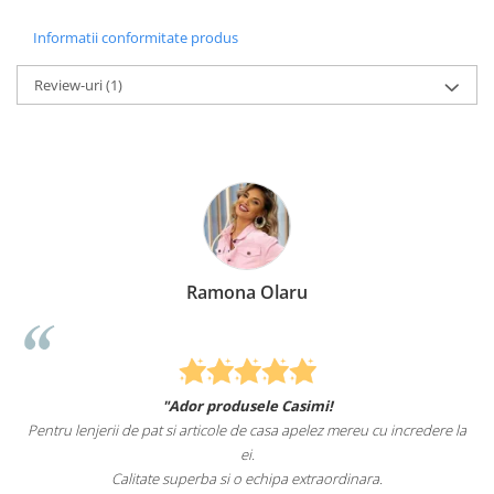
Informatii conformitate produs
Review-uri
(1)
Ramona Olaru
"Ador produsele Casimi!
Felcitari oamen
 de pat si articole de casa apelez mereu cu incredere la
sunteti cei mai buni.
ei.
alitate superba si o echipa extraordinara.
Reco