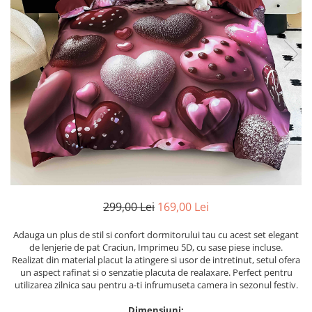
Cearceaf cu elastic
Cearceaf normal
Lenjerii De Pat Creponate
Lenjerii De Pat Bumbac Poplin 2
Persoane
Lenjerii De Pat Bumbac Poplin,
Matlasate, 2 Persoane
Lenjerii De Pat Bumbac Satinat 2
Persoane
Lenjerii De Pat Volanase
Lenjerii De Pat, Finet Premium 3D,
299,00 Lei
169,00 Lei
2 Persoane
Lenjerii De Pat Jacquard
Adauga un plus de stil si confort dormitorului tau cu acest set elegant
de lenjerie de pat Craciun, Imprimeu 5D, cu sase piese incluse.
Lenjerii De Pat Catifea
Realizat din material placut la atingere si usor de intretinut, setul ofera
Lenjerii De Pat Cocolino
un aspect rafinat si o senzatie placuta de realaxare. Perfect pentru
utilizarea zilnica sau pentru a-ti infrumuseta camera in sezonul festiv.
Set Lenjerie De Pat Blana
Artificiala De Iepure, 6 Piese, 2
Dimensiuni: