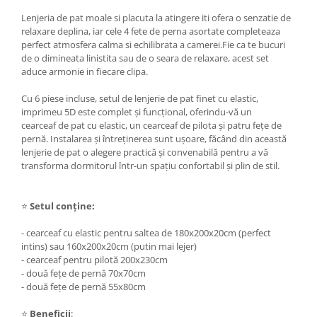
Lenjeria de pat moale si placuta la atingere iti ofera o senzatie de
relaxare deplina, iar cele 4 fete de perna asortate completeaza
perfect atmosfera calma si echilibrata a camerei.Fie ca te bucuri
de o dimineata linistita sau de o seara de relaxare, acest set
aduce armonie in fiecare clipa.
Cu 6 piese incluse, setul de lenjerie de pat finet cu elastic,
imprimeu 5D este complet și funcțional, oferindu-vă un
cearceaf de pat cu elastic, un cearceaf de pilota și patru fețe de
pernă. Instalarea și întreținerea sunt ușoare, făcând din această
lenjerie de pat o alegere practică și convenabilă pentru a vă
transforma dormitorul într-un spațiu confortabil și plin de stil.
⭐
Setul conține:
- cearceaf cu elastic pentru saltea de 180x200x20cm (perfect
intins) sau 160x200x20cm (putin mai lejer)
- cearceaf pentru pilotă 200x230cm
- două fețe de pernă 70x70cm
- două fețe de pernă 55x80cm
⭐
Beneficii
: