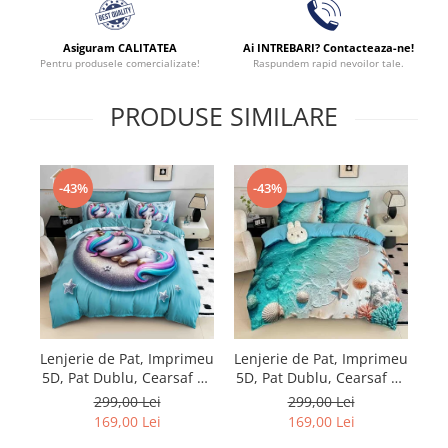
Asiguram CALITATEA
Ai INTREBARI? Contacteaza-ne!
Pentru produsele comercializate!
Raspundem rapid nevoilor tale.
PRODUSE SIMILARE
-43%
-43%
Lenjerie de Pat, Imprimeu
Lenjerie de Pat, Imprimeu
Le
5D, Pat Dublu, Cearsaf cu
5D, Pat Dublu, Cearsaf cu
5D
Elastic
Elastic
299,00 Lei
299,00 Lei
169,00 Lei
169,00 Lei