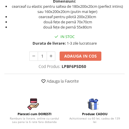
Dimensiuni:
Persoane
cearceaf cu elastic pentru saltea de 180x200x20cm (perfect intins)
Set Lenjerie Pat Blanita Iepure, 6
sau 160x200x20cm (putin mai lejer)
Piese, Cu Pilota Inclusa
cearceaf pentru pilotă 200x230cm
Lenjerii De Pat Premium Collection
două fețe de pernă 70x70cm
două fețe de pernă 55x80cm
Set Lenjerie De Pat, 7 Piese, Cu
Pilota / Cuvertura Inclusa
IN STOC
Durata de livrare:
1-3 zile lucratoare
Set Lenjerie De Pat Jacquard Regal,
11 Piese, Cuvertura Inclusa
ADAUGA IN COS
Lenjerii Damasc Egiptean King Size
Cod Produs:
LPBF6P5D50
Lenjerii De Pat, Finet Premium, 1
Persoana
Adauga la Favorite
Lenjerii De Pat Damasc 1 Persoana
Lenjerii De Pat, Imprimeu 3D, 1
Persoana
Produse CADOU
Platesti cum DORESTI
Achizitionezi cu 60 lei, cadou de 139
Ramburs la livrare, online cu cardul
lei
sau pana la 6 rate fara dobanda