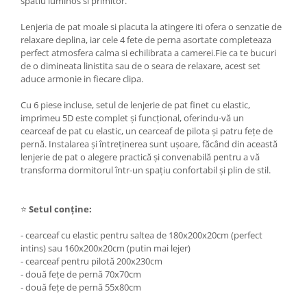
spatiu luminos si primitor.
Lenjeria de pat moale si placuta la atingere iti ofera o senzatie de
relaxare deplina, iar cele 4 fete de perna asortate completeaza
perfect atmosfera calma si echilibrata a camerei.Fie ca te bucuri
de o dimineata linistita sau de o seara de relaxare, acest set
aduce armonie in fiecare clipa.
Cu 6 piese incluse, setul de lenjerie de pat finet cu elastic,
imprimeu 5D este complet și funcțional, oferindu-vă un
cearceaf de pat cu elastic, un cearceaf de pilota și patru fețe de
pernă. Instalarea și întreținerea sunt ușoare, făcând din această
lenjerie de pat o alegere practică și convenabilă pentru a vă
transforma dormitorul într-un spațiu confortabil și plin de stil.
⭐
Setul conține:
- cearceaf cu elastic pentru saltea de 180x200x20cm (perfect
intins) sau 160x200x20cm (putin mai lejer)
- cearceaf pentru pilotă 200x230cm
- două fețe de pernă 70x70cm
- două fețe de pernă 55x80cm