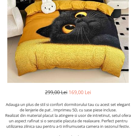
Cearceaf cu elastic
Cearceaf normal
Lenjerii De Pat Creponate
Lenjerii De Pat Bumbac Poplin 2
Persoane
Lenjerii De Pat Bumbac Poplin,
Matlasate, 2 Persoane
Lenjerii De Pat Bumbac Satinat 2
Persoane
Lenjerii De Pat Volanase
Lenjerii De Pat, Finet Premium 3D,
2 Persoane
299,00 Lei
169,00 Lei
Lenjerii De Pat Jacquard
Adauga un plus de stil si confort dormitorului tau cu acest set elegant
Lenjerii De Pat Catifea
de lenjerie de pat , Imprimeu 5D, cu sase piese incluse.
Realizat din material placut la atingere si usor de intretinut, setul ofera
Lenjerii De Pat Cocolino
un aspect rafinat si o senzatie placuta de realaxare. Perfect pentru
utilizarea zilnica sau pentru a-ti infrumuseta camera in sezonul festiv.
Set Lenjerie De Pat Blana
Artificiala De Iepure, 6 Piese, 2