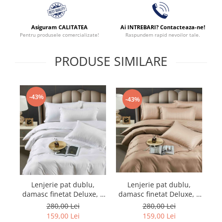
Asiguram CALITATEA
Ai INTREBARI? Contacteaza-ne!
Pentru produsele comercializate!
Raspundem rapid nevoilor tale.
PRODUSE SIMILARE
-43%
-43%
Lenjerie pat dublu,
Lenjerie pat dublu,
damasc finetat Deluxe, 6
damasc finetat Deluxe, 6
da
piese, cearceaf pat cu
piese, cearceaf pat cu
280,00 Lei
280,00 Lei
elastic, Maro
elastic, Alb
159,00 Lei
159,00 Lei