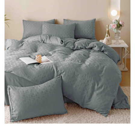
Cearceaf cu elastic
Cearceaf normal
Lenjerii De Pat Creponate
Lenjerii De Pat Bumbac Poplin 2
Persoane
Lenjerii De Pat Bumbac Poplin,
Matlasate, 2 Persoane
Lenjerii De Pat Bumbac Satinat 2
Persoane
Lenjerii De Pat Volanase
Lenjerii De Pat, Finet Premium 3D,
2 Persoane
Lenjerii De Pat Jacquard
Lenjerii De Pat Catifea
Lenjerii De Pat Cocolino
Set Lenjerie De Pat Blana
Artificiala De Iepure, 6 Piese, 2