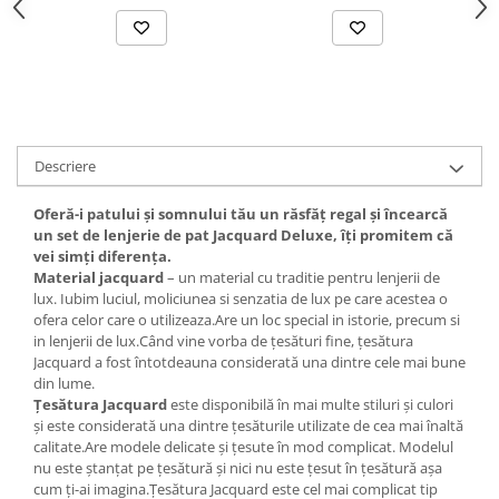
Descriere
Oferă-i patului și somnului tău un răsfăț regal și încearcă
un set de lenjerie de pat Jacquard Deluxe, îți promitem că
vei simți diferența.
Material jacquard
– un material cu traditie pentru lenjerii de
lux. Iubim luciul, moliciunea si senzatia de lux pe care acestea o
ofera celor care o utilizeaza.Are un loc special in istorie, precum si
in lenjerii de lux.Când vine vorba de țesături fine, țesătura
Jacquard a fost întotdeauna considerată una dintre cele mai bune
din lume.
Țesătura Jacquard
este disponibilă în mai multe stiluri și culori
și este considerată una dintre țesăturile utilizate de cea mai înaltă
calitate.Are modele delicate și țesute în mod complicat. Modelul
nu este ștanțat pe țesătură și nici nu este țesut în țesătură așa
cum ți-ai imagina.Țesătura Jacquard este cel mai complicat tip