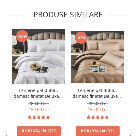
PRODUSE SIMILARE
-43%
-43%
Lenjerie pat dublu,
Lenjerie pat dublu,
damasc finetat Deluxe, 6
damasc finetat Deluxe, 6
da
piese, cearceaf pat cu
piese, cearceaf pat cu
280,00 Lei
280,00 Lei
elastic, Maro
elastic, Alb
159,00 Lei
159,00 Lei
ADAUGA IN COS
ADAUGA IN COS