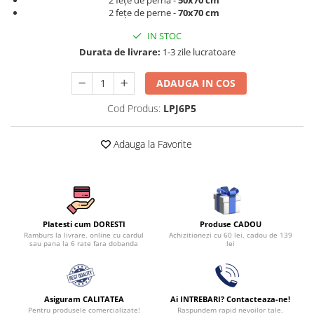
2 fețe de perna -
50x70 cm
2 fețe de perne -
70x70 cm
IN STOC
Durata de livrare:
1-3 zile lucratoare
ADAUGA IN COS
Cod Produs:
LPJ6P5
Adauga la Favorite
Produse CADOU
Platesti cum DORESTI
Achizitionezi cu 60 lei, cadou de 139
Ramburs la livrare, online cu cardul
lei
sau pana la 6 rate fara dobanda
Asiguram CALITATEA
Ai INTREBARI? Contacteaza-ne!
Pentru produsele comercializate!
Raspundem rapid nevoilor tale.