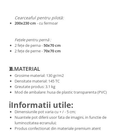
Cearceaful pentru pilotă:
200x230 cm
- cu fermoar
Fețele pentru pernă :
2 fețe de perna -
50x70 cm
2 fețe de perne -
70x70 cm
🧵MATERIAL
Grosime material: 130 gr/m2
Densitate material: 145 TC
Greutate produs: 3.1 kg
Mod de ambalare: husa de plastic transparenta (PVC)
ℹ️Informatii utile:
Dimensiunile pot varia cu + / - 5 cm;
Nuantele pot diferii usor fata de imagini, in functie de
luminozitatea ecranului;
Produs confectionat din materiale premium atent