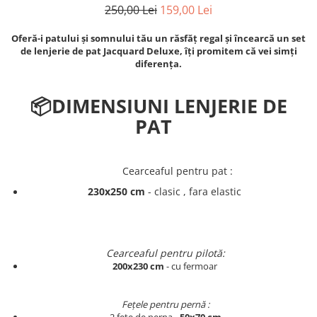
250,00 Lei
159,00 Lei
Persoane
Set Lenjerie Pat Blanita Iepure, 6
Piese, Cu Pilota Inclusa
Oferă-i patului și somnului tău un răsfăț regal și încearcă un set
de lenjerie de pat Jacquard Deluxe, îți promitem că vei simți
Lenjerii De Pat Premium Collection
diferența.
Set Lenjerie De Pat, 7 Piese, Cu
Pilota / Cuvertura Inclusa
📦
DIMENSIUNI LENJERIE DE
Set Lenjerie De Pat Jacquard Regal,
PAT
11 Piese, Cuvertura Inclusa
Lenjerii Damasc Egiptean King Size
Lenjerii De Pat, Finet Premium, 1
Cearceaful pentru pat :
Persoana
230x250 cm
- clasic , fara elastic
Lenjerii De Pat Damasc 1 Persoana
Lenjerii De Pat, Imprimeu 3D, 1
Persoana
Cearceaful pentru pilotă:
200x230 cm
- cu fermoar
Fețele pentru pernă :