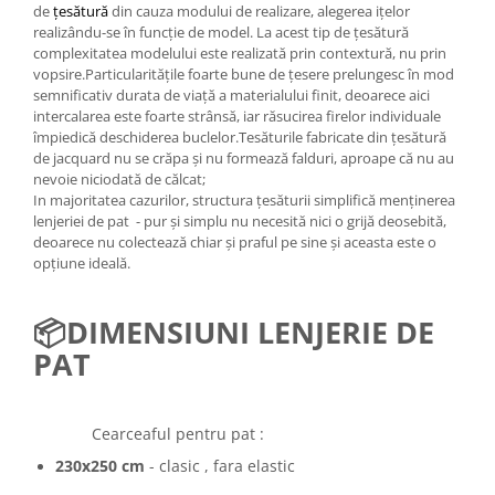
de
țesătură
din cauza modului de realizare, alegerea ițelor
realizându-se în funcție de model. La acest tip de țesătură
complexitatea modelului este realizată prin contextură, nu prin
vopsire.Particularitățile foarte bune de țesere prelungesc în mod
semnificativ durata de viață a materialului finit, deoarece aici
intercalarea este foarte strânsă, iar răsucirea firelor individuale
împiedică deschiderea buclelor.Tesăturile fabricate din țesătură
de jacquard nu se crăpa și nu formează falduri, aproape că nu au
nevoie niciodată de călcat;
In majoritatea cazurilor, structura țesăturii simplifică menținerea
lenjeriei de pat - pur și simplu nu necesită nici o grijă deosebită,
deoarece nu colectează chiar și praful pe sine și aceasta este o
opțiune ideală.
📦
DIMENSIUNI LENJERIE DE
PAT
Cearceaful pentru pat :
230x250 cm
- clasic , fara elastic