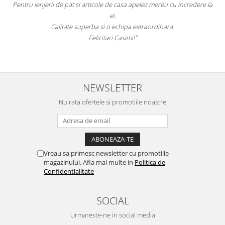
u lenjerii de pat si articole de casa apelez mereu cu incredere la
sunteti cei
ei.
Calitate superba si o echipa extraordinara.
Felicitari Casimi!"
NEWSLETTER
Nu rata ofertele si promotiile noastre
Vreau sa primesc newsletter cu promotiile
magazinului. Afla mai multe in
Politica de
Confidentialitate
SOCIAL
Urmareste-ne in social media