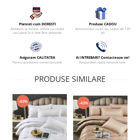
Produse CADOU
Platesti cum DORESTI
Achizitionezi cu 60 lei, cadou de 139
Ramburs la livrare, online cu cardul
lei
sau pana la 6 rate fara dobanda
Asiguram CALITATEA
Ai INTREBARI? Contacteaza-ne!
Pentru produsele comercializate!
Raspundem rapid nevoilor tale.
PRODUSE SIMILARE
-43%
-43%