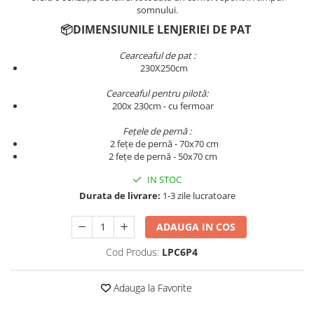
Persoane
somnului.
Set Lenjerie Pat Blanita Iepure, 6
📦DIMENSIUNILE LENJERIEI DE PAT
Piese, Cu Pilota Inclusa
Lenjerii De Pat Premium Collection
Cearceaful de pat :
230X250cm
Set Lenjerie De Pat, 7 Piese, Cu
Pilota / Cuvertura Inclusa
Cearceaful pentru pilotă:
200x 230cm - cu fermoar
Set Lenjerie De Pat Jacquard Regal,
11 Piese, Cuvertura Inclusa
Fețele de pernă :
2 fețe de pernă - 70x70 cm
Lenjerii Damasc Egiptean King Size
2 fețe de pernă - 50x70 cm
Lenjerii De Pat, Finet Premium, 1
IN STOC
Persoana
Durata de livrare:
1-3 zile lucratoare
Lenjerii De Pat Damasc 1 Persoana
Lenjerii De Pat, Imprimeu 3D, 1
ADAUGA IN COS
Persoana
Cod Produs:
LPC6P4
Adauga la Favorite