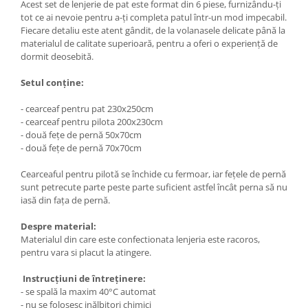
Acest set de lenjerie de pat este format din 6 piese, furnizându-ți
tot ce ai nevoie pentru a-ți completa patul într-un mod impecabil.
Fiecare detaliu este atent gândit, de la volanasele delicate până la
materialul de calitate superioară, pentru a oferi o experiență de
dormit deosebită.
Setul conține:
- cearceaf pentru pat 230x250cm
- cearceaf pentru pilota 200x230cm
- două fețe de pernă 50x70cm
- două fețe de pernă 70x70cm
Cearceaful pentru pilotă se închide cu fermoar, iar fețele de pernă
sunt petrecute parte peste parte suficient astfel încât perna să nu
iasă din fața de pernă.
Despre material:
Materialul din care este confectionata lenjeria este racoros,
pentru vara si placut la atingere.
Instrucțiuni de întreținere:
- se spală la maxim 40°C automat
- nu se folosesc inălbitori chimici