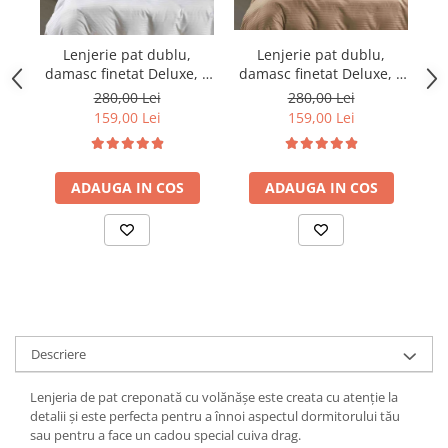
Lenjerie pat dublu,
Lenjerie pat dublu,
damasc finetat Deluxe, 6
damasc finetat Deluxe, 6
da
piese, cearceaf pat cu
piese, cearceaf pat cu
280,00 Lei
280,00 Lei
elastic, Maro
elastic, Alb
159,00 Lei
159,00 Lei
ADAUGA IN COS
ADAUGA IN COS
Descriere
Lenjeria de pat creponată cu volănășe este creata cu atenție la
detalii și este perfecta pentru a înnoi aspectul dormitorului tău
sau pentru a face un cadou special cuiva drag.