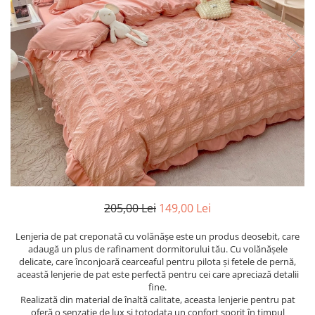
Cearceaf cu elastic
Cearceaf normal
Lenjerii De Pat Creponate
Lenjerii De Pat Bumbac Poplin 2
Persoane
Lenjerii De Pat Bumbac Poplin,
Matlasate, 2 Persoane
Lenjerii De Pat Bumbac Satinat 2
Persoane
Lenjerii De Pat Volanase
Lenjerii De Pat, Finet Premium 3D,
205,00 Lei
149,00 Lei
2 Persoane
Lenjerii De Pat Jacquard
Lenjeria de pat creponată cu volănășe este un produs deosebit, care
adaugă un plus de rafinament dormitorului tău. Cu volănășele
Lenjerii De Pat Catifea
delicate, care înconjoară cearceaful pentru pilota și fetele de pernă,
Lenjerii De Pat Cocolino
această lenjerie de pat este perfectă pentru cei care apreciază detalii
fine.
Set Lenjerie De Pat Blana
Realizată din material de înaltă calitate, aceasta lenjerie pentru pat
Artificiala De Iepure, 6 Piese, 2
oferă o senzație de lux si totodata un confort sporit în timpul