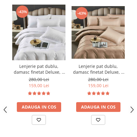
-43%
-43%
Lenjerie pat dublu,
Lenjerie pat dublu,
damasc finetat Deluxe, 6
damasc finetat Deluxe, 6
da
piese, cearceaf pat cu
piese, cearceaf pat cu
280,00 Lei
280,00 Lei
elastic, Maro
elastic, Alb
159,00 Lei
159,00 Lei
ADAUGA IN COS
ADAUGA IN COS