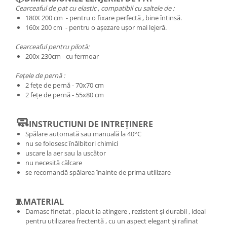
Cearceaful de pat cu elastic , compatibil cu saltele de :
180X 200 cm - pentru o fixare perfectă , bine întinsă.
160x 200 cm - pentru o așezare ușor mai lejeră.
Cearceaful pentru pilotă:
200x 230cm - cu fermoar
Fețele de pernă :
2 fețe de pernă - 70x70 cm
2 fețe de pernă - 55x80 cm
🧼
INSTRUCTIUNI DE INTREȚINERE
Spălare automată sau manuală la 40°C
nu se folosesc înălbitori chimici
uscare la aer sau la uscător
nu necesită călcare
se recomandă spălarea înainte de prima utilizare
🧵MATERIAL
Damasc finetat , placut la atingere , rezistent și durabil , ideal
pentru utilizarea frectentă , cu un aspect elegant și rafinat