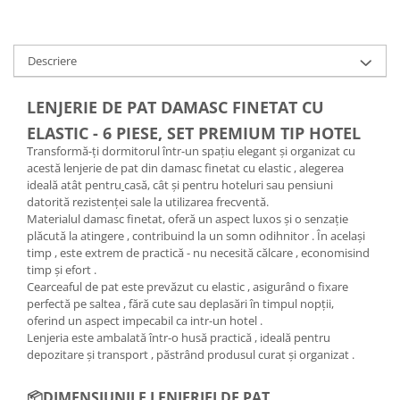
Descriere
LENJERIE DE PAT DAMASC FINETAT CU
ELASTIC - 6 PIESE, SET PREMIUM TIP HOTEL
Transformă-ți dormitorul într-un spațiu elegant și organizat cu
acestă lenjerie de pat din damasc finetat cu elastic , alegerea
ideală atât pentru
casă, cât și pentru hoteluri sau pensiuni
datorită rezistenței sale la utilizarea frecventă.
Materialul damasc finetat, oferă un aspect luxos și o senzație
plăcută la atingere , contribuind la un somn odihnitor . În același
timp , este extrem de practică - nu necesită călcare , economisind
timp și efort .
Cearceaful de pat este prevăzut cu elastic , asigurând o fixare
perfectă pe saltea , fără cute sau deplasări în timpul nopții,
oferind un aspect impecabil ca intr-un hotel .
Lenjeria este ambalată într-o husă practică , ideală pentru
depozitare și transport , păstrând produsul curat și organizat .
📦DIMENSIUNILE LENJERIEI DE PAT