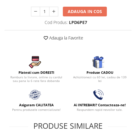
ADAUGA IN COS
Cod Produs:
LPD6PE7
Adauga la Favorite
Produse CADOU
Platesti cum DORESTI
Achizitionezi cu 60 lei, cadou de 139
Ramburs la livrare, online cu cardul
lei
sau pana la 6 rate fara dobanda
Asiguram CALITATEA
Ai INTREBARI? Contacteaza-ne!
Pentru produsele comercializate!
Raspundem rapid nevoilor tale.
PRODUSE SIMILARE