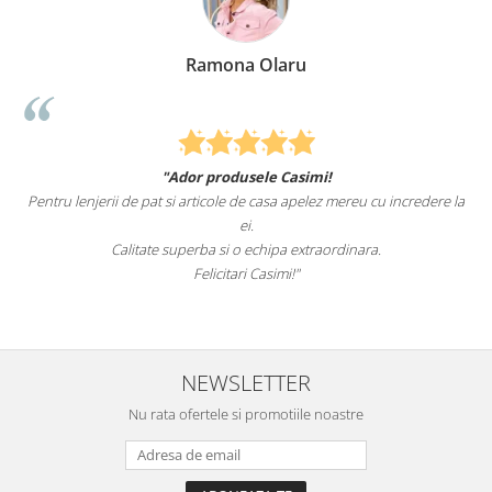
na Olaru
Elena 
dusele Casimi!
Felcitari oameni minunati pentru
le de casa apelez mereu cu incredere la
sunteti cei mai buni. Nepotii mei au fo
ei.
pat.
i o echipa extraordinara.
Recomand cu drag si 
tari Casimi!"
NEWSLETTER
Nu rata ofertele si promotiile noastre