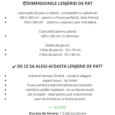
📦DIMENSIUNILE LENJERIEI DE PAT
Persoane
Set Lenjerie Pat Blanita Iepure, 6
Piese, Cu Pilota Inclusa
Cearceaful de pat cu elastic , compatibil cu saltele de :
180 X 200 cm - pentru o fixare perfectă , bine întinsă.
Lenjerii De Pat Premium Collection
​​​​160 x 200 cm - pentru o așezare ușor mai lejeră.
Set Lenjerie De Pat, 7 Piese, Cu
Cearceaful pentru pilotă:
Pilota / Cuvertura Inclusa
200 x 230 cm- cu fermoar
Set Lenjerie De Pat Jacquard Regal,
Fețele de pernă :
11 Piese, Cuvertura Inclusa
2 fețe de pernă - 70 x 70 cm
Lenjerii Damasc Egiptean King Size
2 fețe de pernă - 55 x 80 cm
Lenjerii De Pat, Finet Premium, 1
✔️
DE CE SA ALEGI ACEASTA LENJERIE DE PAT?
Persoana
Lenjerii De Pat Damasc 1 Persoana
material damasc finetat , moale și elegant
aspect luxos , tip hotel
Lenjerii De Pat, Imprimeu 3D, 1
fixare perfectă datorită elasticului rezistent
Persoana
rezistă la spălări repetate , nu se decolorează
set complet - ideal pentru pat matrimonial
ușor de întreținut și foarte practic
IN STOC
Durata de livrare:
1-3 zile lucratoare