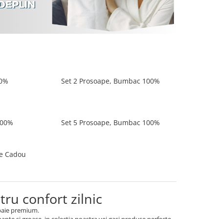
00%
Set 2 Prosoape, Bumbac 100%
100%
Set 5 Prosoape, Bumbac 100%
ie Cadou
ru confort zilnic
 baie premium.
nte si groase, in colectia noastra vei gasi produse perfecte