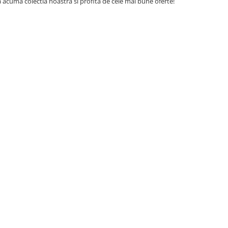
acuma colectia noastra si profita de cele mai bune oferte!