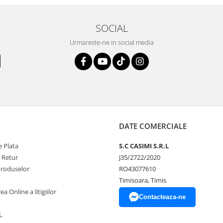
SOCIAL
Urmareste-ne in social media
DATE COMERCIALE
 Plata
S.C CASIMI S.R.L
e Retur
J35/2722/2020
Produselor
RO43077610
Timisoara, Timis
a Online a litigiilor
Contacteaza-ne
L