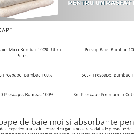
OAPE
Baie, MicroBumbac 100%, Ultra
Prosop Baie, Bumbac 1
Pufos
 3 Prosoape, Bumbac 100%
Set 4 Prosoape, Bumbac 
10 Prosoape, Bumbac 100%
Set Prosoape Premium in Cut
oape de baie moi si absorbante pent
de o experienta unica in fiecare zi cu gama noastra variata de prosoape de
 ca ai nevoie de prosoape moi, cu o textura delicata, sau de prosoape absorba