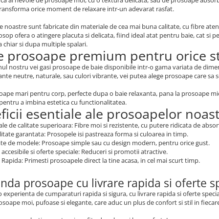
ransforma orice moment de relaxare intr-un adevarat rasfat.
 noastre sunt fabricate din materiale de cea mai buna calitate, cu fibre atent
osop ofera o atingere placuta si delicata, fiind ideal atat pentru baie, cat si p
 chiar si dupa multiple spalari.
e prosoape premium pentru orice st
ul nostru vei gasi prosoape de baie disponibile intr-o gama variata de dimensiu
ante neutre, naturale, sau culori vibrante, vei putea alege prosoape care sa se
oape mari pentru corp, perfecte dupa o baie relaxanta, pana la prosoape mici
entru a imbina estetica cu functionalitatea.
ficii esentiale ale prosoapelor noast
le de calitate superioara: Fibre moi si rezistente, cu putere ridicata de absor
itate garantata: Prosopele isi pastreaza forma si culoarea in timp.
ate de modele: Prosoape simple sau cu design modern, pentru orice gust.
 accesibile si oferte speciale: Reduceri si promotii atractive.
 Rapida: Primesti prosoapele direct la tine acasa, in cel mai scurt timp.
da prosoape cu livrare rapida si oferte s
 o experienta de cumparaturi rapida si sigura, cu livrare rapida si oferte spec
osoape moi, pufoase si elegante, care aduc un plus de confort si stil in fiecare